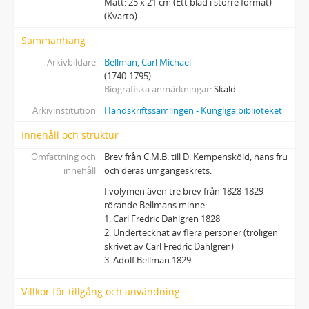
Mått: 25 x 21 cm (Ett blad i större format)
(Kvarto)
Sammanhang
Arkivbildare
Bellman, Carl Michael
(1740-1795)
Biografiska anmärkningar
Skald
Arkivinstitution
Handskriftssamlingen - Kungliga biblioteket
Innehåll och struktur
Omfattning och
Brev från C.M.B. till D. Kempensköld, hans fru
innehåll
och deras umgängeskrets.
I volymen även tre brev från 1828-1829
rörande Bellmans minne:
1. Carl Fredric Dahlgren 1828
2. Undertecknat av flera personer (troligen
skrivet av Carl Fredric Dahlgren)
3. Adolf Bellman 1829
Villkor för tillgång och användning