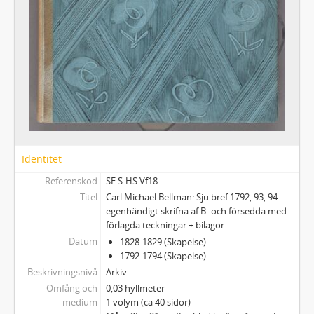
Identitet
Referenskod
SE S-HS Vf18
Titel
Carl Michael Bellman: Sju bref 1792, 93, 94
egenhändigt skrifna af B- och försedda med
förlagda teckningar + bilagor
Datum
1828-1829 (Skapelse)
1792-1794 (Skapelse)
Beskrivningsnivå
Arkiv
Omfång och
0,03 hyllmeter
medium
1 volym (ca 40 sidor)