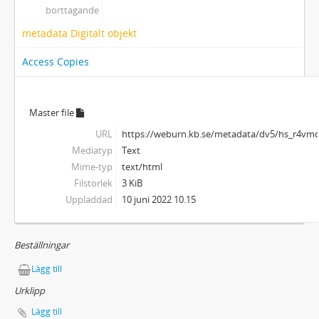
borttagande
metadata Digitalt objekt
Access Copies
Master file
URL
https://weburn.kb.se/metadata/dv5/hs_r4v
Mediatyp
Text
Mime-typ
text/html
Filstorlek
3 KiB
Uppladdad
10 juni 2022 10.15
Beställningar
Lägg till
Urklipp
Lägg till