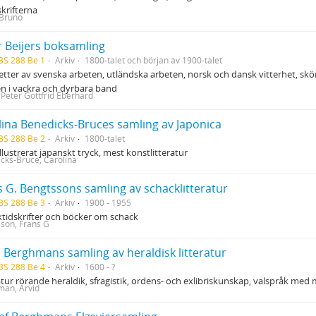
skrifterna
 Bruno
r Beijers boksamling
BS 288 Be 1
Arkiv
1800-talet och början av 1900-talet
tter av svenska arbeten, utländska arbeten, norsk och dansk vitterhet, skön 
n i vackra och dyrbara band
, Peter Gottfrid Eberhard
lina Benedicks-Bruces samling av Japonica
BS 288 Be 2
Arkiv
1800-talet
illustrerat japanskt tryck, mest konstlitteratur
cks-Bruce, Carolina
s G. Bengtssons samling av schacklitteratur
BS 288 Be 3
Arkiv
1900 - 1955
tidskrifter och böcker om schack
son, Frans G
d Berghmans samling av heraldisk litteratur
BS 288 Be 4
Arkiv
1600 - ?
atur rörande heraldik, sfragistik, ordens- och exlibriskunskap, valspråk med
an, Arvid