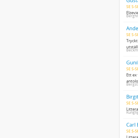
Gust
SE S-S
Elzevi
Bergh
Ande
SE S-S
Tryckt
utstäl
Beckm
Guni
SE S-S
Ett ex
antolo
Bergst
Birg
SE S-S
Litter
Kungli
Carl 
SE S-S
Litter