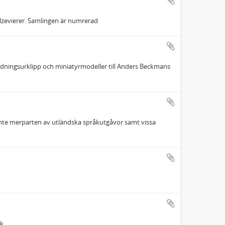
m Elzevierer. Samlingen är numrerad
r, tidningsurklipp och miniatyrmodeller till Anders Beckmans
jämte merparten av utländska språkutgåvor samt vissa
uk