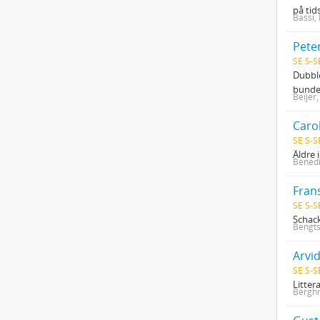
på tid
Bassi,
Pete
SE S-S
Dubble
bunde
Beijer
Caro
SE S-S
Äldre 
Benedi
Fran
SE S-S
Schack
Bengts
Arvi
SE S-S
Litter
Berghm