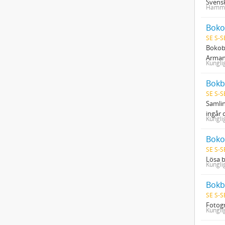
Svensk
Hamma
Boko
SE S-S
Bokobj
Arman 
Kungli
Bokb
SE S-S
Samlin
ingår 
Kungli
Boko
SE S-S
Lösa b
Kungli
Bokb
SE S-S
Fotog
Kungli