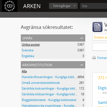
ARKEN
Sökingångar
V
Avgränsa sökresultatet:
A
språk
Unika poster
5387
Svenska
5387
Engelska
3
Förhan
arkivinstitution
Alla
Handskriftssamlingen - Kungliga biblioteket
4894
372 r
Umeå universitetsbibliotek
281
Särskilda boksamlingar - Kungliga biblioteket
172
-
Ark
Särskilda bildsamlingar - Kungliga biblioteket
18
Roggebiblioteket - Kungliga biblioteket
4
Saml
Händelsestyrda insamlingar - Kungliga biblioteket
1