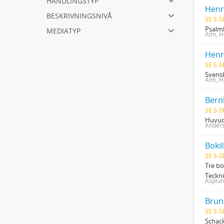
Henr
beskrivningsnivå
SE S-S
mediatyp
Psalm
Alm, H
Henr
SE S-S
Svens
Alm, H
Bern
SE S-S
Huvuds
Anders
Bokil
SE S-S
Tre bö
Teckni
Asplun
Brun
SE S-S
Schack