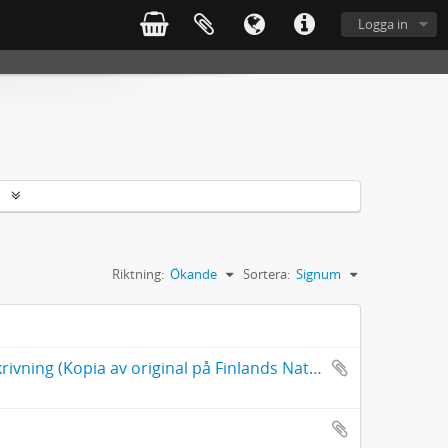
Logga in
r
Riktning:
Ökande
Sortera:
Signum
Digital kopia av Carl Michael Bellmans egenhändiga levernesbeskrivning (Kopia av original på Finlands Nationalmuseum)