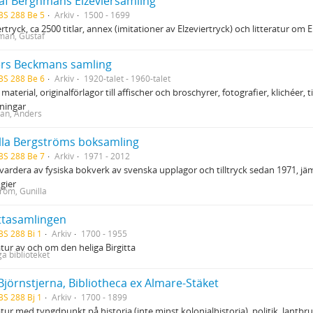
af Berghmans Elzeviersamling
BS 288 Be 5
Arkiv
1500 - 1699
ertryck, ca 2500 titlar, annex (imitationer av Elzeviertryck) och litteratur o
man, Gustaf
rs Beckmans samling
BS 288 Be 6
Arkiv
1920-talet - 1960-talet
 material, originalförlagor till affischer och broschyrer, fotografier, klichée
lningar
an, Anders
lla Bergströms boksamling
BS 288 Be 7
Arkiv
1971 - 2012
 vardera av fysiska bokverk av svenska upplagor och tilltryck sedan 1971, 
gier
röm, Gunilla
ittasamlingen
BS 288 Bi 1
Arkiv
1700 - 1955
atur av och om den heliga Birgitta
ga biblioteket
Björnstjerna, Bibliotheca ex Almare-Stäket
BS 288 Bj 1
Arkiv
1700 - 1899
atur med tyngdpunkt på historia (inte minst kolonialhistoria), politik, lantbr