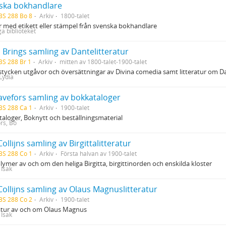
ska bokhandlare
BS 288 Bo 8
Arkiv
1800-talet
 med etikett eller stämpel från svenska bokhandlare
ga biblioteket
 Brings samling av Dantelitteratur
BS 288 Br 1
Arkiv
mitten av 1800-talet-1900-talet
stycken utgåvor och översättningar av Divina comedia samt litteratur om D
Lydia
avefors samling av bokkataloger
BS 288 Ca 1
Arkiv
1900-talet
aloger, Boknytt och beställningsmaterial
rs, Bo
Collijns samling av Birgittalitteratur
BS 288 Co 1
Arkiv
Första halvan av 1900-talet
lymer av och om den heliga Birgitta, birgittinorden och enskilda kloster
, Isak
Collijns samling av Olaus Magnuslitteratur
BS 288 Co 2
Arkiv
1900-talet
ratur av och om Olaus Magnus
, Isak