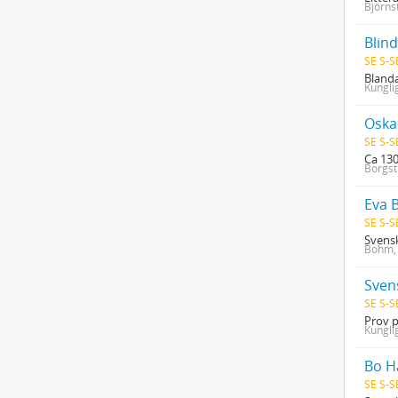
Björns
Blind
SE S-S
Blanda
Kungli
Oskar
SE S-S
Ca 130
Borgst
Eva 
SE S-S
Svensk
Bohm,
Sven
SE S-S
Prov p
Kungli
Bo H
SE S-S