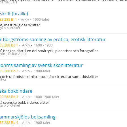
tjerna, Carl
skrift (braille)
BS 288 Bl 1
Arkiv
1900-talet
t, mest religiösa skrifter
ga biblioteket
 Borgströms samling av erotica, erotisk litteratur
BS 288 Bo 1
Arkiv
1600 - 1930
0 böcker, därtill en del småtryck, planscher och fotografier
röm, Oskar Adolf
Bohms samling av svensk skönlitteratur
BS 288 Bo 2
Arkiv
1900-talet
 och utländsk skönlitteratur, facklitteratur samt tidskrifter
 Eva
ska bokbindare
BS 288 Bo 3
Arkiv
1800-1900-talet
å svenska bokbindares alster
ga biblioteket
ammarskjölds boksamling
BS 288 Bo 4
Arkiv
1900-talet