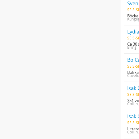
Sven
SE S-S
Böcker
Kungli
Lydia
SE S-S
Ca 30 
Bring, 
Bo C
SE S-S
Bokkat
Cavefo
Isak 
SE S-S
351 vo
Collijn
Isak 
SE S-S
Litte
Collijn