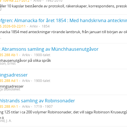
V 104-KB 227-2012
Arkiv
1992-2010
ller 10 kapslar bestående av protokoll, räkenskaper, korrespondens, presskl
Q
öfgren: Almanacka för året 1854 : Med handskrivna anteckni
S 2026-03-22/11
Arkiv
1854
nacka 1854 med anteckningar rörande lantbruk, från januari till början av ok
.
t Abramsons samling av Münchhausenutgåvor
BS 288 Ab 1
Arkiv
1900-talet
hausenutgåvor på olika språk
on, Ernst
ningsadresser
BS 288 Ad 1
Arkiv
1900-talet
lningsadresser
ga biblioteket
 Ahlstrands samling av Robinsonader
BS 288 Ah 1
Arkiv
1719 - 1907
g 125 titlar i ca 200 volymer Robinsonader, det vill säga Robinson Kruseutg
e ö
nd, J. A.