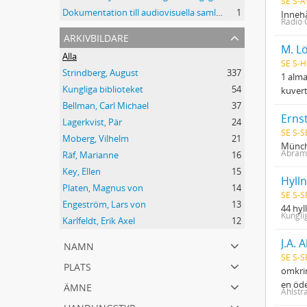
SE S-A
Dokumentation till audiovisuella samlingar - Kungliga biblioteket
1
Innehå
Radio 
arkivbildare
M. L
Alla
SE S-H
Strindberg, August
337
1 alma
Kungliga biblioteket
54
kuvert
Bellman, Carl Michael
37
Erns
Lagerkvist, Pär
24
SE S-S
Moberg, Vilhelm
21
Münch
Abrams
Räf, Marianne
16
Key, Ellen
15
Hyll
Platen, Magnus von
14
SE S-S
Engeström, Lars von
13
44 hyl
Kungli
Karlfeldt, Erik Axel
12
J.A.
namn
SE S-S
plats
omkrin
ämne
en öd
Ahlstra
handlingstyp