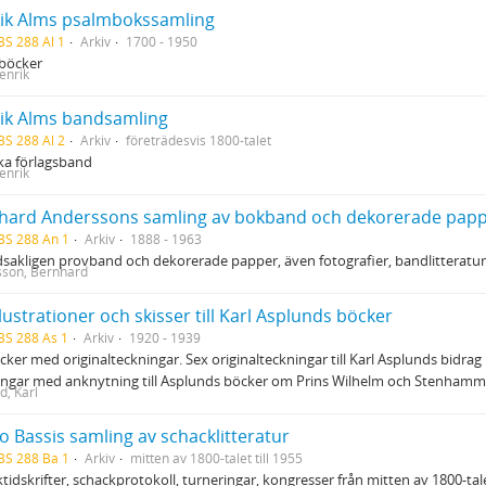
ik Alms psalmbokssamling
BS 288 Al 1
Arkiv
1700 - 1950
böcker
enrik
ik Alms bandsamling
BS 288 Al 2
Arkiv
företrädesvis 1800-talet
ka förlagsband
enrik
hard Anderssons samling av bokband och dekorerade pap
BS 288 An 1
Arkiv
1888 - 1963
akligen provband och dekorerade papper, även fotografier, bandlitteratur,
son, Bernhard
lustrationer och skisser till Karl Asplunds böcker
BS 288 As 1
Arkiv
1920 - 1939
cker med originalteckningar. Sex originalteckningar till Karl Asplunds bidrag 
ngar med anknytning till Asplunds böcker om Prins Wilhelm och Stenhammar.
d, Karl
o Bassis samling av schacklitteratur
BS 288 Ba 1
Arkiv
mitten av 1800-talet till 1955
tidskrifter, schackprotokoll, turneringar, kongresser från mitten av 1800-ta