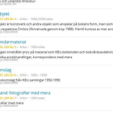
 och utländsk litteratur
rskjöld, Bo
bjekt
BS 288 Bo 4
Arkiv
1900-2000-talet
ekt är konstverk och andra objekt som anspelar på bokens form, men som in
respektive Christo (förvärvade genom köp 1988). Härtill kuriosa av mer ans
ga biblioteket
indarmaterial
BS 288 Bo 5
Arkiv
1900-talet
gen innehåller prov på material som KB:s bokbinderi och bokvårdsavdelni
olika avtalshandlingar, korrespondens med mera
ga biblioteket
mslag
BS 288 Bo 6
Arkiv
1950 - 1990
okomslag från KB:s samlingar 1950-1990
ga biblioteket
and: fotografier med mera
BS 288 Bo 7
Arkiv
1900-talet
rafier med mera
ga biblioteket