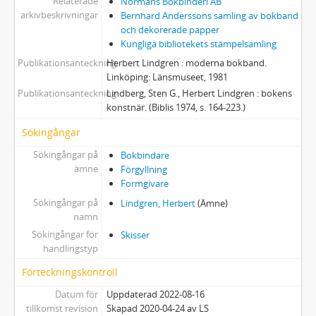
Relaterade
Normans Bokbinderi AB
arkivbeskrivningar
Bernhard Anderssons samling av bokband
och dekorerade papper
Kungliga bibliotekets stämpelsamling
Publikationsanteckning
Herbert Lindgren : moderna bokband.
Linköping: Länsmuseet, 1981
Publikationsanteckning
Lindberg, Sten G., Herbert Lindgren : bokens
konstnär. (Biblis 1974, s. 164-223.)
Sökingångar
Sökingångar på
Bokbindare
ämne
Förgyllning
Formgivare
Sökingångar på
Lindgren, Herbert
(Ämne)
namn
Sökingångar för
Skisser
handlingstyp
Förteckningskontroll
Datum för
Uppdaterad 2022-08-16
tillkomst revision
Skapad 2020-04-24 av LS