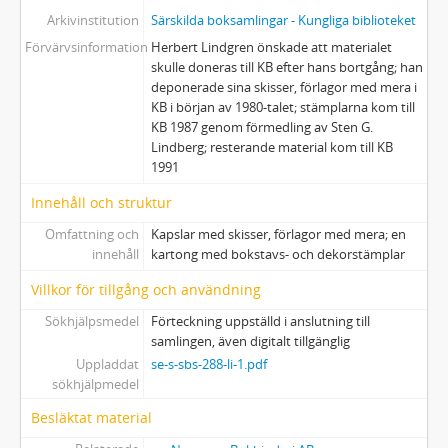
Arkivinstitution
Särskilda boksamlingar - Kungliga biblioteket
Förvärvsinformation
Herbert Lindgren önskade att materialet
skulle doneras till KB efter hans bortgång; han
deponerade sina skisser, förlagor med mera i
KB i början av 1980-talet; stämplarna kom till
KB 1987 genom förmedling av Sten G.
Lindberg; resterande material kom till KB
1991
Innehåll och struktur
Omfattning och
Kapslar med skisser, förlagor med mera; en
innehåll
kartong med bokstavs- och dekorstämplar
Villkor för tillgång och användning
Sökhjälpsmedel
Förteckning uppställd i anslutning till
samlingen, även digitalt tillgänglig
Uppladdat
se-s-sbs-288-li-1.pdf
sökhjälpmedel
Besläktat material