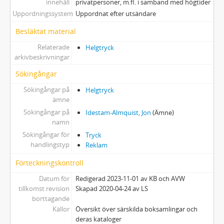
innehåll
privatpersoner, m.fl. i samband med högtider
Uppordningssystem
Uppordnat efter utsändare
Besläktat material
Relaterade
Helgtryck
arkivbeskrivningar
Sökingångar
Sökingångar på
Helgtryck
ämne
Sökingångar på
Idestam-Almquist, Jon
(Ämne)
namn
Sökingångar för
Tryck
handlingstyp
Reklam
Förteckningskontroll
Datum för
Redigerad 2023-11-01 av KB och AVW
tillkomst revision
Skapad 2020-04-24 av LS
borttagande
Källor
Översikt över särskilda boksamlingar och
deras kataloger