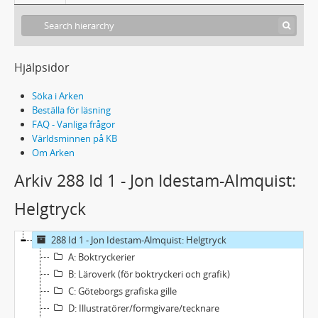
Hjälpsidor
Söka i Arken
Beställa för läsning
FAQ - Vanliga frågor
Världsminnen på KB
Om Arken
Arkiv 288 Id 1 - Jon Idestam-Almquist:
Helgtryck
288 Id 1 - Jon Idestam-Almquist: Helgtryck
A: Boktryckerier
B: Läroverk (för boktryckeri och grafik)
C: Göteborgs grafiska gille
D: Illustratörer/formgivare/tecknare