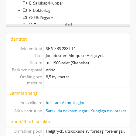
E: Sällskap/klubbar
F: Bokförlag
G: Förläggare
H: Tidningar och tidskrifter
I: Bokhandlare, enskilda
Identitet
K: Större bokhandlare, bokhandlarföreningar
L: Antikvariat
Referenskod
SE S-SBS 288 Id 1
M: Reklambyråer
Titel
Jon Idestam-Almquist: Helgtryck
N: Företag
Datum
1900-talet (Skapelse)
O: Privatpersoner
Beskrivningsnivå
Arkiv
P: Danska helgtryck/Grafisk cirkel
Omfång och
8,5 hyllmeter
medium
Q: Norska helgtryck
R: Övrigt tryck
Sammanhang
S: Dokumentation rörande samlingen
Arkivbildare
Idestam-Almquist, Jon
Arkivinstitution
Särskilda boksamlingar - Kungliga biblioteket
Innehåll och struktur
Omfattning och
Helgtryck, utskickade av företag, föreningar,