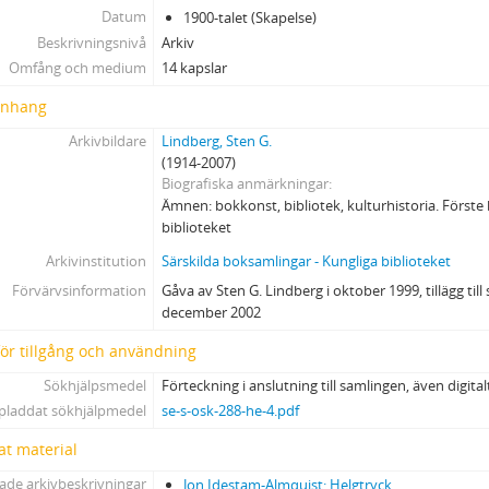
Datum
1900-talet (Skapelse)
Beskrivningsnivå
Arkiv
Omfång och medium
14 kapslar
nhang
Arkivbildare
Lindberg, Sten G.
(1914-2007)
Biografiska anmärkningar
Ämnen: bokkonst, bibliotek, kulturhistoria. Förste 
biblioteket
Arkivinstitution
Särskilda boksamlingar - Kungliga biblioteket
Förvärvsinformation
Gåva av Sten G. Lindberg i oktober 1999, tillägg til
december 2002
 för tillgång och användning
Sökhjälpsmedel
Förteckning i anslutning till samlingen, även digitalt
pladdat sökhjälpmedel
se-s-osk-288-he-4.pdf
at material
ade arkivbeskrivningar
Jon Idestam-Almquist: Helgtryck