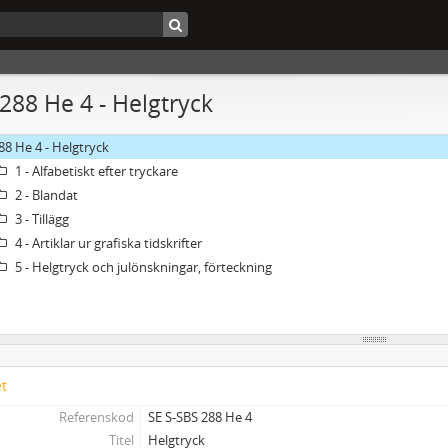
 288 He 4 - Helgtryck
88 He 4 - Helgtryck
1 - Alfabetiskt efter tryckare
2 - Blandat
3 - Tillägg
4 - Artiklar ur grafiska tidskrifter
5 - Helgtryck och julönskningar, förteckning
et
Referenskod
SE S-SBS 288 He 4
Titel
Helgtryck