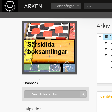
ARKEN
Sökingångar
Arkiv
2
Snabbsök
Identit
Hjälpsidor