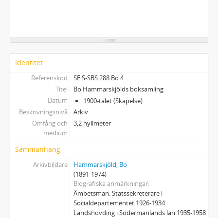
Identitet
Referenskod
SE S-SBS 288 Bo 4
Titel
Bo Hammarskjölds boksamling
Datum
1900-talet (Skapelse)
Beskrivningsnivå
Arkiv
Omfång och
3,2 hyllmeter
medium
Sammanhang
Arkivbildare
Hammarskjöld, Bo
(1891-1974)
Biografiska anmärkningar
Ämbetsman. Statssekreterare i
Socialdepartementet 1926-1934.
Landshövding i Södermanlands län 1935-1958