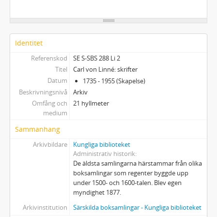
Identitet
Referenskod
SE S-SBS 288 Li 2
Titel
Carl von Linné: skrifter
Datum
1735 - 1955 (Skapelse)
Beskrivningsnivå
Arkiv
Omfång och
21 hyllmeter
medium
Sammanhang
Arkivbildare
Kungliga biblioteket
Administrativ historik
De äldsta samlingarna härstammar från olika
boksamlingar som regenter byggde upp
under 1500- och 1600-talen. Blev egen
myndighet 1877.
Arkivinstitution
Särskilda boksamlingar - Kungliga biblioteket