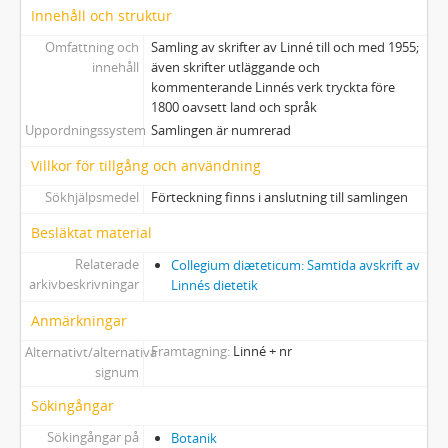
Innehåll och struktur
Omfattning och
Samling av skrifter av Linné till och med 1955;
innehåll
även skrifter utläggande och
kommenterande Linnés verk tryckta före
1800 oavsett land och språk
Uppordningssystem
Samlingen är numrerad
Villkor för tillgång och användning
Sökhjälpsmedel
Förteckning finns i anslutning till samlingen
Besläktat material
Relaterade
Collegium diæteticum: Samtida avskrift av
arkivbeskrivningar
Linnés dietetik
Anmärkningar
Framtagning
Linné + nr
Alternativt/alternativa
signum
Sökingångar
Sökingångar på
Botanik