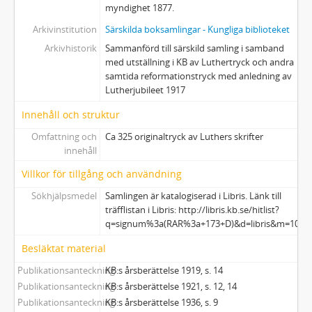
myndighet 1877.
Arkivinstitution
Särskilda boksamlingar - Kungliga biblioteket
Arkivhistorik
Sammanförd till särskild samling i samband
med utställning i KB av Luthertryck och andra
samtida reformationstryck med anledning av
Lutherjubileet 1917
Innehåll och struktur
Omfattning och
Ca 325 originaltryck av Luthers skrifter
innehåll
Villkor för tillgång och användning
Sökhjälpsmedel
Samlingen är katalogiserad i Libris. Länk till
träfflistan i Libris: http://libris.kb.se/hitlist?
q=signum%3a(RAR%3a+173+D)&d=libris&m=10&p
Besläktat material
Publikationsanteckning
KB:s årsberättelse 1919, s. 14
Publikationsanteckning
KB:s årsberättelse 1921, s. 12, 14
Publikationsanteckning
KB:s årsberättelse 1936, s. 9