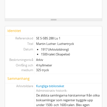
Identitet
Referenskod
SE S-SBS 288 Lu 1
Titel
Martin Luther: Luthertryck
Datum
1917 (Arkivbildning)
1500-talet (Skapelse)
Beskrivningsnivå
Arkiv
Omfång och
4 hyllmeter
medium
325 tryck
Sammanhang
Arkivbildare
Kungliga biblioteket
Administrativ historik
De äldsta samlingarna härstammar från olika
boksamlingar som regenter byggde upp
under 1500- och 1600-talen. Blev egen