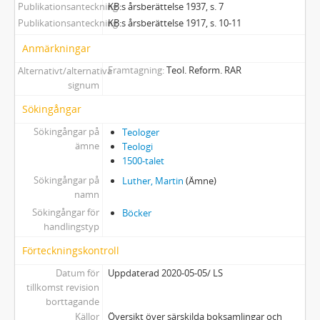
Publikationsanteckning
KB:s årsberättelse 1937, s. 7
Publikationsanteckning
KB:s årsberättelse 1917, s. 10-11
Anmärkningar
Framtagning
Teol. Reform. RAR
Alternativt/alternativa
signum
Sökingångar
Sökingångar på
Teologer
ämne
Teologi
1500-talet
Sökingångar på
Luther, Martin
(Ämne)
namn
Sökingångar för
Böcker
handlingstyp
Förteckningskontroll
Datum för
Uppdaterad 2020-05-05/ LS
tillkomst revision
borttagande
Källor
Översikt över särskilda boksamlingar och