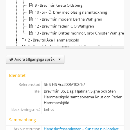
9 - Brev från Greta Oldsberg
10 - Si – Ö, brev med oläslig namnteckning
11 - Brev från modern Bertha Wahlgren
12 - Brev från fadern C O Wahlgren
13 - Brev från Brittes mormor, bror Christer Wahlgren, syster Ebba Wahlgren, svägerska Nane Wahlgren
2 - Brev till Åke Hammarskjöld
3 - Brev från Åke Hammarskjöld; Brev mellan andra
4 - Biographica
Andra tillgängliga språk
5 - Tryck
Identitet
Referenskod
SE S-HS Acc2006/102:1:7
Titel
Brev från Bo, Dag, Hjalmar, Signe och Sten
Hammarskjöld samt sönerna Knut och Peder
Hammarskjöld
Beskrivningsnivå
Enhet
Sammanhang
Arkivinstitution
Handskriftssamlingen - Kungliga biblioteket