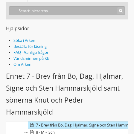
Hjälpsidor
Söka i Arken
Beställa för läsning
FAQ - Vanliga frågor
Världsminnen på KB
Om Arken
Acc2006/102 - Britte och Åke Hammarskjölds brevsamling
Enhet 7 - Brev från Bo, Dag, Hjalmar,
1 - Brev till Britte Hammarskjöld
1 - A-L
Signe och Sten Hammarskjöld samt
2 - Brev från Agnes Hammarskjöld 1920-1923
3 - Brev från Agnes Hammarskjöld 1924-1931
sönerna Knut och Peder
4 - Brev från Åke Hammarskjöld 1910-1922
Hammarskjöld
5 - Brev från Åke Hammarskjöld 1923-1927
6 - Brev från Åke Hammarskjöld 1928-1931
7 - Brev från Bo, Dag, Hjalmar, Signe och Sten Hammarskjöld samt sönerna Knut och Peder Hammarskjöld
8 - M – Sch