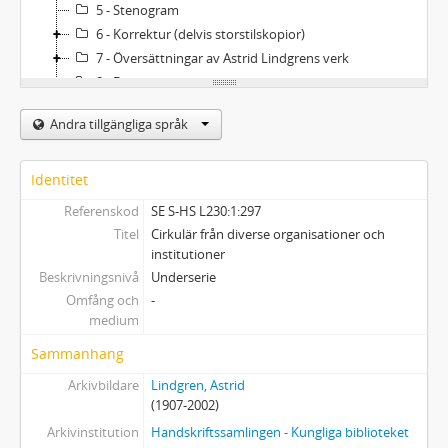
5 - Stenogram
6 - Korrektur (delvis storstilskopior)
7 - Översättningar av Astrid Lindgrens verk
8 - Biographica
9 - Teaterprogram. Konsertprogram. Utställningsprogram
Andra tillgängliga språk
10 - Otryckta uppsatser om A. Lindgren (universitets- och högskoleuppsatser)
11 - Mottagna manuskript (av andra skribenter)
12 - Musikalier
Identitet
13 - Ljud- och videoinspelningar
Referenskod
SE S-HS L230:1:297
14 - Fotografier
Titel
Cirkulär från diverse organisationer och
15 - Bildkonst: teckningar, tryck m.m.
institutioner
16 - Affischer
Beskrivningsnivå
Underserie
17 - Pressklipp
Omfång och
-
medium
18 - Tryck
19 - Varia
Sammanhang
20 - Föremål
Arkivbildare
Lindgren, Astrid
21 - Dossiéer (alfabetiskt uppställda)
(1907-2002)
22 - Astrid Lindgrens privata bibliotek - Furusundssamlingen
Arkivinstitution
Handskriftssamlingen - Kungliga biblioteket