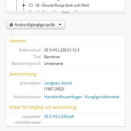
18 - Dossié Ronja (bok och film)
19 - Dossié Samfundet De nio
20 - Dossié Sincari
Andra tillgängliga språk
21 - Dossié Smalspåret
22 - Dossié Tallin-resa 1989
23 - Dossié Tomteklubben
Identitet
24 - Dossié USA-resa 1982
Referenskod
SE S-HS L230:21:12:3
22 - Astrid Lindgrens privata bibliotek - Furusundssamlingen
Titel
Barnbrev
Beskrivningsnivå
Underserie
Sammanhang
Arkivbildare
Lindgren, Astrid
(1907-2002)
Arkivinstitution
Handskriftssamlingen - Kungliga biblioteket
Villkor för tillgång och användning
Uppladdat
SE-S-HS-L230.pdf
sökhjälpmedel