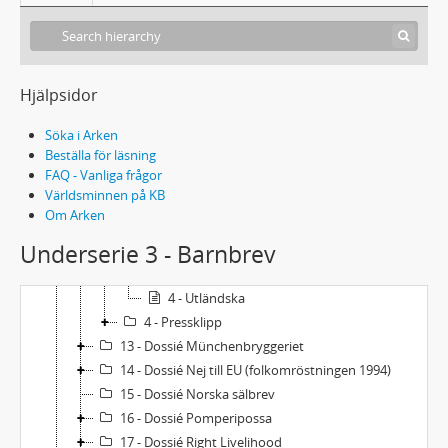
6 - Dossié Djur och miljö
7 - Dossié Fred
8 - Dossié Illustrationer - Ingrid Vang Nyman-original
9 - Dossié Islandsresa
Hjälpsidor
10 - Dossié Jacob Svärdings minnesfond
11 - Dossié Kärnkraft
Söka i Arken
12 - Dossié Lejonhjärta (bok och film)
Beställa för läsning
FAQ - Vanliga frågor
1 - Brev till Astrid Lindgren
Världsminnen på KB
2 - Brev från Astrid Lindgren
Om Arken
3 - Barnbrev
Underserie 3 - Barnbrev
1 - Sverige
2-3 - Sverige: ”Klassbrev”
4 - Utländska
4 - Pressklipp
13 - Dossié Münchenbryggeriet
14 - Dossié Nej till EU (folkomröstningen 1994)
15 - Dossié Norska sälbrev
16 - Dossié Pomperipossa
17 - Dossié Right Livelihood