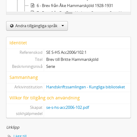
6 - Brev från Åke Hammarskjöld 1928-1931
7 - Brev från Bo, Dag, Hjalmar, Signe och Sten Hammarskjöld samt sönerna Knut och Peder Hammarskjöld
8 - M – Sch
Andra tillgängliga språk
9 - Brev från Greta Oldsberg
10 - Si – Ö, brev med oläslig namnteckning
11 - Brev från modern Bertha Wahlgren
Identitet
12 - Brev från fadern C O Wahlgren
Referenskod
SE S-HS Acc2006/102:1
13 - Brev från Brittes mormor, bror Christer Wahlgren, syster Ebba Wahlgren, svägerska Nane Wahlgren
Titel
Brev till Britte Hammarskjöld
2 - Brev till Åke Hammarskjöld
Beskrivningsnivå
Serie
3 - Brev från Åke Hammarskjöld; Brev mellan andra
Sammanhang
4 - Biographica
5 - Tryck
Arkivinstitution
Handskriftssamlingen - Kungliga biblioteket
Villkor för tillgång och användning
Skapat
se-s-hs-acc2006-102.pdf
sökhjälpmedel
Urklipp
Lägg till