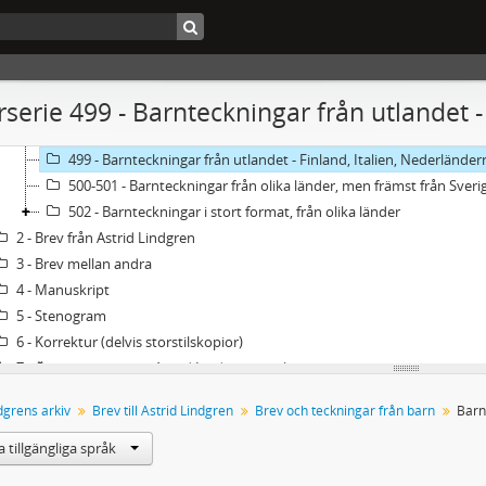
375-472 - Barnbrev från utlandet. Materialet uppställt alfabetiskt
473-478 - Barnbrev från utlandet, olika länder, till 90-årsdagen. Os
479-483 - 90-årsgratulationer från barn i Litauen. Oöppnade försä
484-490 - Barnteckningar från Sverige, kronologiskt ordnade
serie 499 - Barnteckningar från utlandet -
491-492 - Barnteckningar från Sverige och utlandet
493-498 - Barnteckningar från utlandet
499 - Barnteckningar från utlandet - Finland, Italien, Nederländer
500-501 - Barnteckningar från olika länder, men främst från Sveri
502 - Barnteckningar i stort format, från olika länder
2 - Brev från Astrid Lindgren
3 - Brev mellan andra
4 - Manuskript
5 - Stenogram
6 - Korrektur (delvis storstilskopior)
7 - Översättningar av Astrid Lindgrens verk
8 - Biographica
dgrens arkiv
Brev till Astrid Lindgren
Brev och teckningar från barn
9 - Teaterprogram. Konsertprogram. Utställningsprogram
10 - Otryckta uppsatser om A. Lindgren (universitets- och högskoleuppsa
 tillgängliga språk
11 - Mottagna manuskript (av andra skribenter)