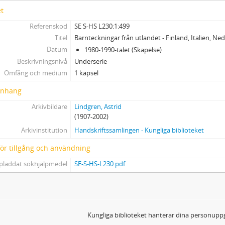
12 - Musikalier
et
13 - Ljud- och videoinspelningar
Referenskod
SE S-HS L230:1:499
14 - Fotografier
Titel
Barnteckningar från utlandet - Finland, Italien, N
15 - Bildkonst: teckningar, tryck m.m.
Datum
1980-1990-talet (Skapelse)
16 - Affischer
Beskrivningsnivå
Underserie
17 - Pressklipp
Omfång och medium
1 kapsel
18 - Tryck
19 - Varia
nhang
20 - Föremål
Arkivbildare
Lindgren, Astrid
21 - Dossiéer (alfabetiskt uppställda)
(1907-2002)
22 - Astrid Lindgrens privata bibliotek - Furusundssamlingen
Arkivinstitution
Handskriftssamlingen - Kungliga biblioteket
 för tillgång och användning
pladdat sökhjälpmedel
SE-S-HS-L230.pdf
Kungliga biblioteket hanterar dina personuppg