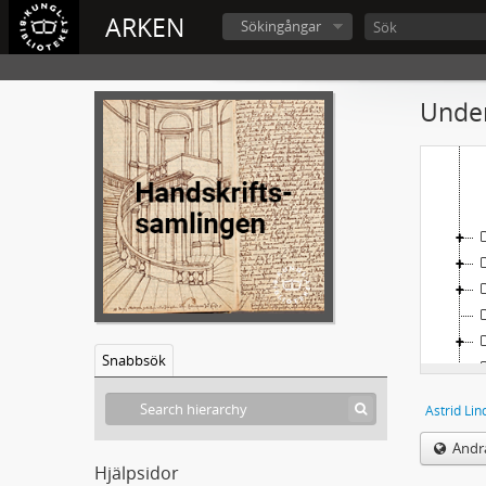
ARKEN
Sökingångar
Under
Snabbsök
Astrid Lin
Andra
Hjälpsidor