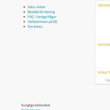
Identit
Söka i Arken
Beställa för läsning
FAQ - Vanliga frågor
Världsminnen på KB
Om Arken
Samma
Villkor
Up
Kungliga biblioteket