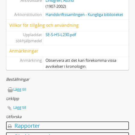
Arkivbildare
Lindgren, Astrid
12 - Musikalier
(1907-2002)
13 - Ljud- och videoinspelningar
Arkivinstitution
Handskriftssamlingen - Kungliga biblioteket
14 - Fotografier
15 - Bildkonst: teckningar, tryck m.m.
Villkor för tillgång och användning
16 - Affischer
Uppladdat
SE-S-HS-L230.pdf
17 - Pressklipp
sökhjälpmedel
18 - Tryck
Anmärkningar
19 - Varia
Anmärkning
Observera att det kan förekomma vissa
20 - Föremål
avvikelser i kronologin.
21 - Dossiéer (alfabetiskt uppställda)
22 - Astrid Lindgrens privata bibliotek - Furusundssamlingen
Beställningar
Lägg till
Urklipp
Lägg till
Utforska
Rapporter