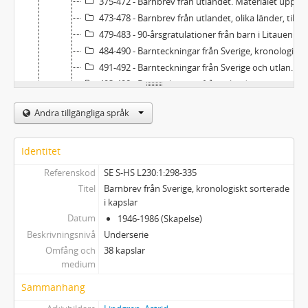
375-472 - Barnbrev från utlandet. Materialet uppställt alfabetiskt på land och sorterat kronologiskt.
473-478 - Barnbrev från utlandet, olika länder, till 90-årsdagen. Osorterat i lådor.
479-483 - 90-årsgratulationer från barn i Litauen. Oöppnade försändelser.
484-490 - Barnteckningar från Sverige, kronologiskt ordnade
491-492 - Barnteckningar från Sverige och utlandet
493-498 - Barnteckningar från utlandet
499 - Barnteckningar från utlandet - Finland, Italien, Nederländerna
Andra tillgängliga språk
500-501 - Barnteckningar från olika länder, men främst från Sverige. Osorterade.
502 - Barnteckningar i stort format, från olika länder
2 - Brev från Astrid Lindgren
Identitet
3 - Brev mellan andra
Referenskod
SE S-HS L230:1:298-335
4 - Manuskript
Titel
Barnbrev från Sverige, kronologiskt sorterade
5 - Stenogram
i kapslar
6 - Korrektur (delvis storstilskopior)
Datum
1946-1986 (Skapelse)
7 - Översättningar av Astrid Lindgrens verk
Beskrivningsnivå
Underserie
8 - Biographica
Omfång och
38 kapslar
medium
9 - Teaterprogram. Konsertprogram. Utställningsprogram
10 - Otryckta uppsatser om A. Lindgren (universitets- och högskoleuppsatser)
Sammanhang
11 - Mottagna manuskript (av andra skribenter)