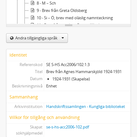
8 - M – Sch
9 - Brev från Greta Oldsberg
10 - Si – Ö, brev med oläslig namnteckning
11 - Brev från modern Bertha Wahlgren
12 - Brev från fadern C O Wahlgren
Andra tillgängliga språk
13 - Brev från Brittes mormor, bror Christer Wahlgren, syster Ebba Wahlgren, svägerska Nane Wahlgren
2 - Brev till Åke Hammarskjöld
3 - Brev från Åke Hammarskjöld; Brev mellan andra
Identitet
4 - Biographica
Referenskod
SE S-HS Acc2006/102:1:3
5 - Tryck
Titel
Brev från Agnes Hammarskjöld 1924-1931
Datum
1924-1931 (Skapelse)
Beskrivningsnivå
Enhet
Sammanhang
Arkivinstitution
Handskriftssamlingen - Kungliga biblioteket
Villkor för tillgång och användning
Skapat
se-s-hs-acc2006-102.pdf
sökhjälpmedel