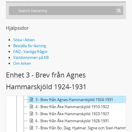
Hjälpsidor
Söka i Arken
Beställa för läsning
FAQ - Vanliga frågor
Världsminnen på KB
Om Arken
Acc2006/102 - Britte och Åke Hammarskjölds brevsamling
Enhet 3 - Brev från Agnes
1 - Brev till Britte Hammarskjöld
Hammarskjöld 1924-1931
1 - A-L
2 - Brev från Agnes Hammarskjöld 1920-1923
3 - Brev från Agnes Hammarskjöld 1924-1931
4 - Brev från Åke Hammarskjöld 1910-1922
5 - Brev från Åke Hammarskjöld 1923-1927
6 - Brev från Åke Hammarskjöld 1928-1931
7 - Brev från Bo, Dag, Hjalmar, Signe och Sten Hammarskjöld samt sönerna Knut och Peder Hammarskjöld