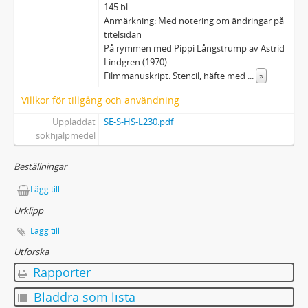
11 - Mottagna manuskript (av andra skribenter)
145 bl.
12 - Musikalier
Anmärkning: Med notering om ändringar på
13 - Ljud- och videoinspelningar
titelsidan
På rymmen med Pippi Långstrump av Astrid
14 - Fotografier
Lindgren (1970)
15 - Bildkonst: teckningar, tryck m.m.
Filmmanuskript. Stencil, häfte med
...
»
16 - Affischer
Villkor för tillgång och användning
17 - Pressklipp
18 - Tryck
Uppladdat
SE-S-HS-L230.pdf
19 - Varia
sökhjälpmedel
20 - Föremål
Beställningar
21 - Dossiéer (alfabetiskt uppställda)
22 - Astrid Lindgrens privata bibliotek - Furusundssamlingen
Lägg till
Urklipp
Lägg till
Utforska
Rapporter
Bläddra som lista