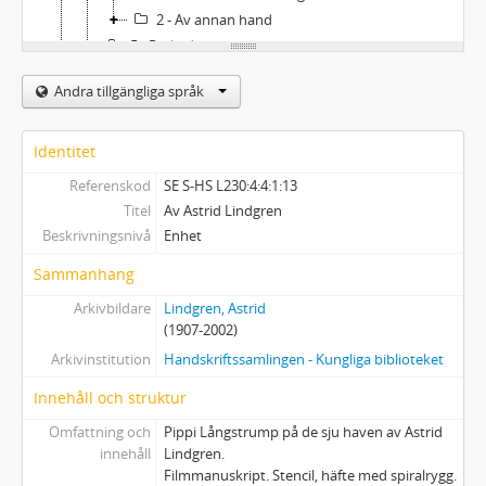
2 - Av annan hand
5 - Radiodramatiseringar
6 - Grammofoninspelningar
Andra tillgängliga språk
7 - Kortberättelser/noveller för barn och ungdom
8 - Kortberättelser/noveller för vuxna
9 - Vers
Identitet
10 - Artiklar, essäer
Referenskod
SE S-HS L230:4:4:1:13
11 - Varia (tryckt, filmat, radierat)
Titel
Av Astrid Lindgren
12 - Tal, föreläsningar
Beskrivningsnivå
Enhet
13 - Insändare, repliker, öppna brev, enkätsvar
Sammanhang
14 - Översättningar av Astrid Lindgren
15 - Diverse manuskriptfragment
Arkivbildare
Lindgren, Astrid
(1907-2002)
5 - Stenogram
6 - Korrektur (delvis storstilskopior)
Arkivinstitution
Handskriftssamlingen - Kungliga biblioteket
7 - Översättningar av Astrid Lindgrens verk
Innehåll och struktur
8 - Biographica
Omfattning och
Pippi Långstrump på de sju haven av Astrid
9 - Teaterprogram. Konsertprogram. Utställningsprogram
innehåll
Lindgren.
10 - Otryckta uppsatser om A. Lindgren (universitets- och högskoleuppsatser)
Filmmanuskript. Stencil, häfte med spiralrygg.