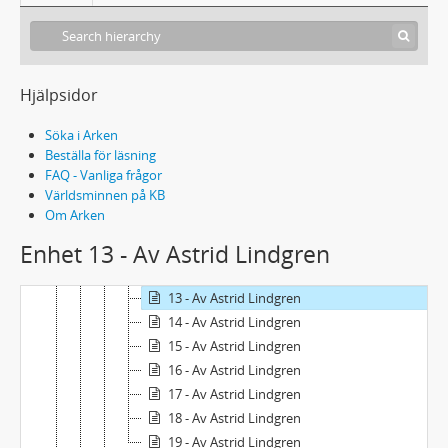
2 - Av Astrid Lindgren
3 - Av Astrid Lindgren
4 - Av Astrid Lindgren
5 - Av Astrid Lindgren
Hjälpsidor
6 - Av Astrid Lindgren
7 - Av Astrid Lindgren
Söka i Arken
8 - Av Astrid Lindgren
Beställa för läsning
FAQ - Vanliga frågor
9 - Av Astrid Lindgren
Världsminnen på KB
10 - Av Astrid Lindgren
Om Arken
11A - Av Astrid Lindgren
Enhet 13 - Av Astrid Lindgren
11B - Av Astrid Lindgren
12 - Av Astrid Lindgren
13 - Av Astrid Lindgren
14 - Av Astrid Lindgren
15 - Av Astrid Lindgren
16 - Av Astrid Lindgren
17 - Av Astrid Lindgren
18 - Av Astrid Lindgren
19 - Av Astrid Lindgren