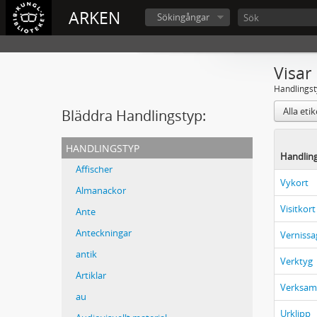
ARKEN
Sökingångar
Visar
Handlingst
Alla eti
Bläddra Handlingstyp:
handlingstyp
Handlin
Affischer
Vykort
Almanackor
Visitkort
Ante
Anteckningar
Vernissa
antik
Verktyg
Artiklar
Verksamh
au
Urklipp