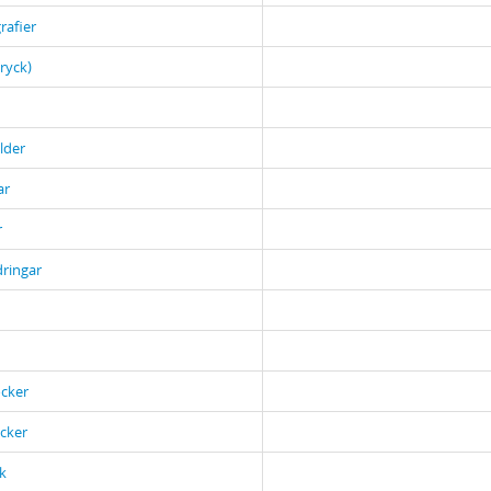
rafier
tryck)
lder
ar
r
dringar
cker
cker
k