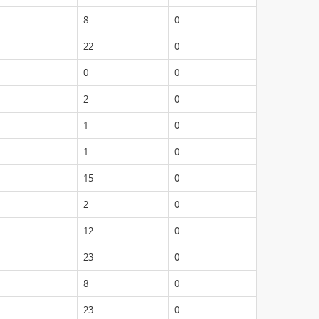
8
0
22
0
0
0
2
0
1
0
1
0
15
0
2
0
12
0
23
0
8
0
23
0