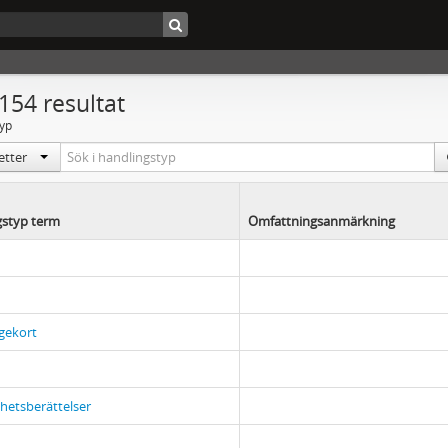
 154 resultat
yp
ketter
gstyp term
Omfattningsanmärkning
gekort
etsberättelser