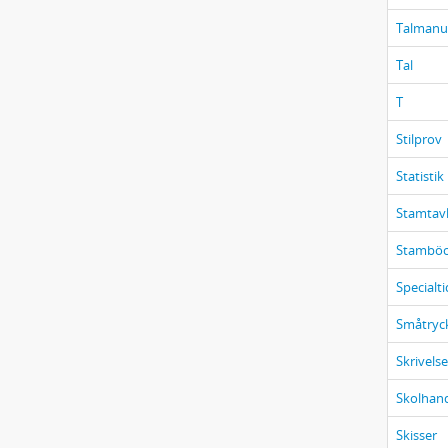
Talmanu
Tal
T
Stilprov
Statistik
Stamtav
Stamböc
Specialt
Småtryc
Skrivelse
Skolhand
Skisser