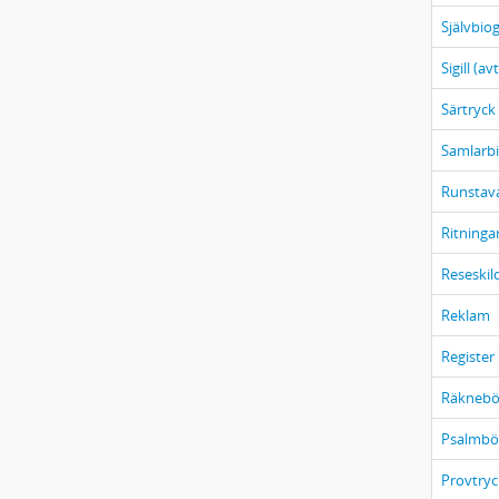
Självbiog
Sigill (av
Särtryck
Samlarbi
Runstav
Ritninga
Reseskil
Reklam
Register
Räknebö
Psalmbö
Provtryc