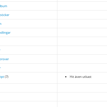
album
böcker
m
dlingar
r
prover
r
ipt
(7)
Hit även utkast