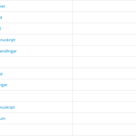
ker
d
l
nuskript
andlingar
pp
ngar
nuskript
bum