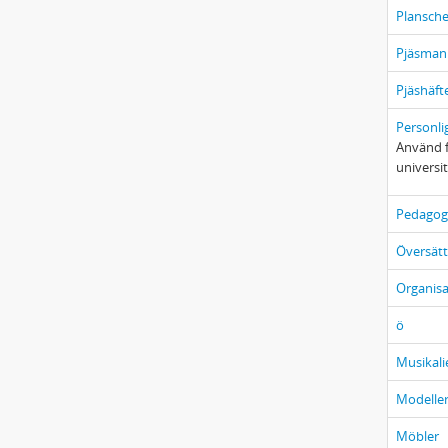
Plansche
Pjäsman
Pjäshäft
Personli
Använd f
universit
Pedagogi
Översätt
Organisa
ö
Musikali
Modelle
Möbler