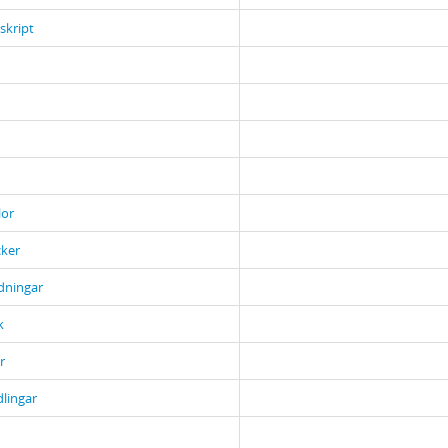
skript
lor
ker
idningar
k
r
lingar