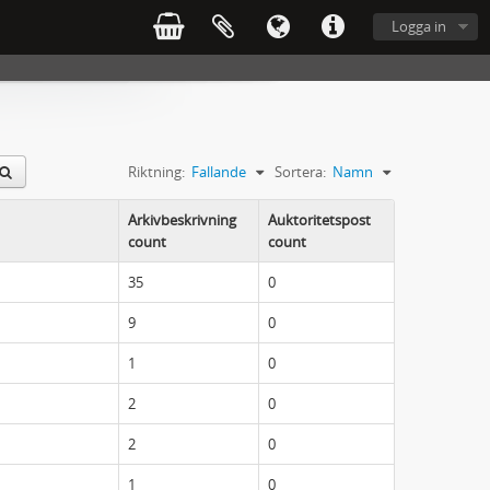
Logga in
Riktning:
Fallande
Sortera:
Namn
Arkivbeskrivning
Auktoritetspost
count
count
35
0
9
0
1
0
2
0
2
0
1
0