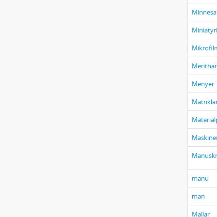
Minnes
Miniatyr
Mikrofil
Merithan
Menyer
Matrikla
Material
Maskine
Manuskr
manu
man
Mallar