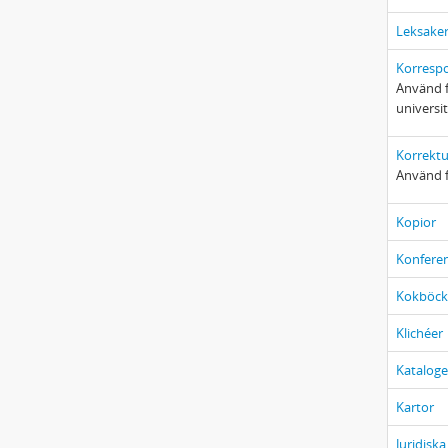
Leksake
Korresp
Använd f
universit
Korrektu
Använd f
Kopior
Konfere
Kokböck
Klichéer
Kataloge
Kartor
Juridisk