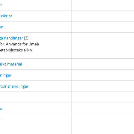
r
uskript
en
ga handlingar
(3)
ör: Används för Umeå
etsbiblioteks arkiv
skt material
ningar
tionshandlingar
er
r