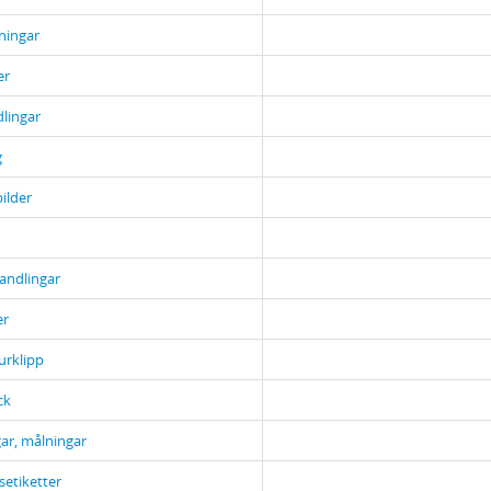
ningar
er
lingar
g
bilder
andlingar
er
urklipp
ck
ar, målningar
setiketter