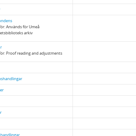
r
ondens
ör: Används för Umeå
etsbiblioteks arkiv
r
ör: Proof reading and adjustments
nshandlingar
er
r
a handlingar