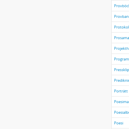
Provböc
Provban
Protokol
Prosama
Projekth
Program
Presskli
Predikni
Porträtt
Poesima
Poesial
Poesi