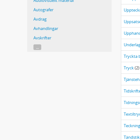
Audiovisuellt material
Autografer
Uppteck
Avdrag
Uppsats
Avhandlingar
Upphand
Avskrifter
Underla
...
Tryckta 
Tryck
(2)
Tjänsteh
Tidskrift
Tidnings
Textiltry
Teckning
Tändstik