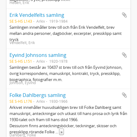
Hedén, Erik
Erik Vendelfelts samling
SE S-HS L143
Arkiv
1919-1984
Samlingen innehåller brev till och från Erik Vendelfelt, brev
mellan andra personer, dagböcker, excerpter, pressklipp samt
tryck
Vendelfelt, Erik
Eyvind Johnsons samling
SE S-HS L151
Arkiv
1920-1978
Samlingen består av 10437 st brev till och från Eyvind Johnson,
övrig korrespondens, manuskript, kontrakt, tryck, pressklipp,
biographica, fotografier m.m.
Johnson, Eyvind
Folke Dahlbergs samling
SE S-HS L176
Arkiv
1930-1966
Arkivet innehåller huvudsakligen brev till Folke Dahlberg samt
manuskript, anteckningar och utkast till hans prosa och lyrik från
1930-talet och fram till hans död 1966.
Dessutom finns anteckningsböcker, teckningar, skisser och
pressklipp rörande Folke
...
»
Dahlberg, Folke