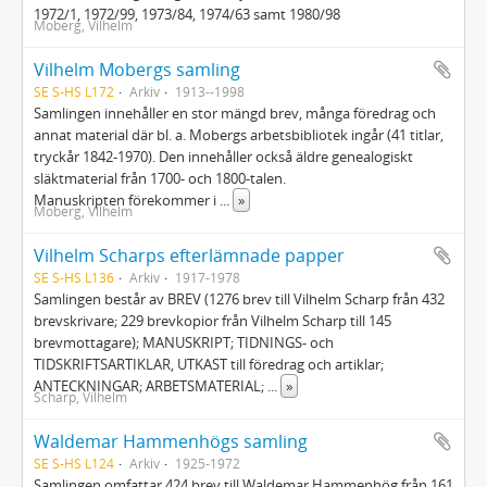
1972/1, 1972/99, 1973/84, 1974/63 samt 1980/98
Moberg, Vilhelm
Vilhelm Mobergs samling
SE S-HS L172
Arkiv
1913--1998
Samlingen innehåller en stor mängd brev, många föredrag och
annat material där bl. a. Mobergs arbetsbibliotek ingår (41 titlar,
tryckår 1842-1970). Den innehåller också äldre genealogiskt
släktmaterial från 1700- och 1800-talen.
Manuskripten förekommer i
...
»
Moberg, Vilhelm
Vilhelm Scharps efterlämnade papper
SE S-HS L136
Arkiv
1917-1978
Samlingen består av BREV (1276 brev till Vilhelm Scharp från 432
brevskrivare; 229 brevkopior från Vilhelm Scharp till 145
brevmottagare); MANUSKRIPT; TIDNINGS- och
TIDSKRIFTSARTIKLAR, UTKAST till föredrag och artiklar;
ANTECKNINGAR; ARBETSMATERIAL;
...
»
Scharp, Vilhelm
Waldemar Hammenhögs samling
SE S-HS L124
Arkiv
1925-1972
Samlingen omfattar 424 brev till Waldemar Hammenhög från 161