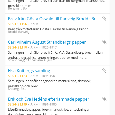
Samlingen innehåller brev till och från Bo Bergman, manuskript,
pressklipp m.m.
Bergman, Bo
Brev från Gösta Oswald till Ranveig Brodd : Brev till Brodd, Ranveig
SE S-HS L196
Arkiv
Brev från författaren Gösta Oswald till Ranveig Brodd.
Brodd, Ranveig
Carl Vilhelm August Strandbergs papper
SE S-HS L110
Arkiv
1826-1917
Samlingen innehåller brev från C. V. A. Strandberg, brev mellan
andra, biographica, anteckningar, operor med mera
Strandberg, Carl Vilhelm August
Elsa Knibergs samling
SE S-HS L123
Arkiv
1895-1961
Samlingen innehåller dagböcker, manuskript, skissbok,
pressklipp och brev
Kniberg, Elsa
Erik och Eva Hedéns efterlämnade papper
SE S-HS L199
Arkiv
1891-1985
Efterlämnade papper: brev, manuskript, anteckningar,
dagböcker, tryck, pressklipp m.m.