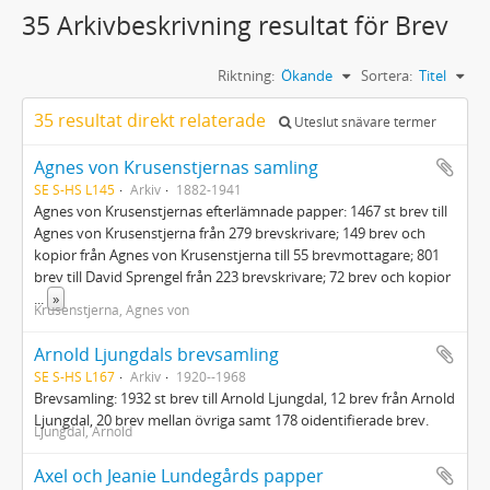
35 Arkivbeskrivning resultat för Brev
Riktning:
Ökande
Sortera:
Titel
35 resultat direkt relaterade
Uteslut snävare termer
Agnes von Krusenstjernas samling
SE S-HS L145
Arkiv
1882-1941
Agnes von Krusenstjernas efterlämnade papper: 1467 st brev till
Agnes von Krusenstjerna från 279 brevskrivare; 149 brev och
kopior från Agnes von Krusenstjerna till 55 brevmottagare; 801
brev till David Sprengel från 223 brevskrivare; 72 brev och kopior
...
»
Krusenstjerna, Agnes von
Arnold Ljungdals brevsamling
SE S-HS L167
Arkiv
1920--1968
Brevsamling: 1932 st brev till Arnold Ljungdal, 12 brev från Arnold
Ljungdal, 20 brev mellan övriga samt 178 oidentifierade brev.
Ljungdal, Arnold
Axel och Jeanie Lundegårds papper