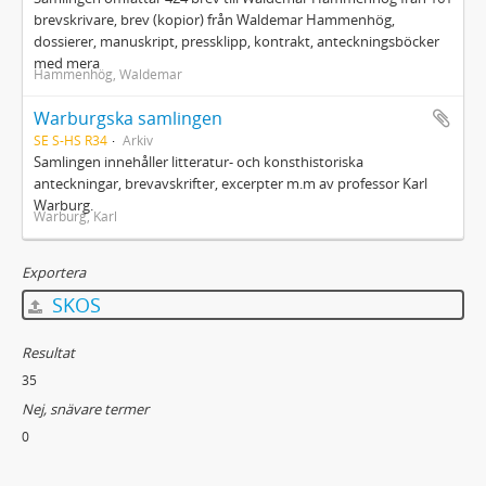
brevskrivare, brev (kopior) från Waldemar Hammenhög,
dossierer, manuskript, pressklipp, kontrakt, anteckningsböcker
med mera
Hammenhög, Waldemar
Warburgska samlingen
SE S-HS R34
Arkiv
Samlingen innehåller litteratur- och konsthistoriska
anteckningar, brevavskrifter, excerpter m.m av professor Karl
Warburg.
Warburg, Karl
Exportera
SKOS
Resultat
35
Nej, snävare termer
0