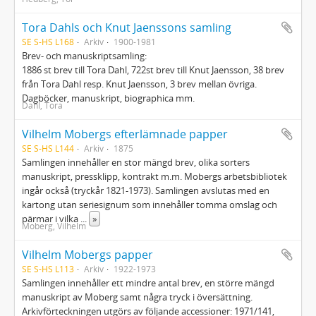
Tora Dahls och Knut Jaenssons samling
SE S-HS L168
Arkiv
1900-1981
Brev- och manuskriptsamling:
1886 st brev till Tora Dahl, 722st brev till Knut Jaensson, 38 brev
från Tora Dahl resp. Knut Jaensson, 3 brev mellan övriga.
Dagböcker, manuskript, biographica mm.
Dahl, Tora
Vilhelm Mobergs efterlämnade papper
SE S-HS L144
Arkiv
1875
Samlingen innehåller en stor mängd brev, olika sorters
manuskript, pressklipp, kontrakt m.m. Mobergs arbetsbibliotek
ingår också (tryckår 1821-1973). Samlingen avslutas med en
kartong utan seriesignum som innehåller tomma omslag och
pärmar i vilka
...
»
Moberg, Vilhelm
Vilhelm Mobergs papper
SE S-HS L113
Arkiv
1922-1973
Samlingen innehåller ett mindre antal brev, en större mängd
manuskript av Moberg samt några tryck i översättning.
Arkivförteckningen utgörs av följande accessioner: 1971/141,