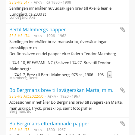
SE S-HS L47
Arkiv
ca 1880 - 1908
Samlingen innehåller huvudsakligen brev till Axel & Jeanie
Lundgård: ca 2330 st
Lundegård, Axel
Bertil Malmbergs papper
SE S-HS L74
Arkiv
1906 - 1962
Samlingen innehåller brev, manuskript, översättningar,
pressklipp m.m.
Det finns även en del papper efter fadern Teodor Malmberg.
L 74:1-10, BREVSAMLING (Se även L74:27, Brev till Teodor
Malmberg) :
- L 74:1-7, Brev till Bertil Malmberg, 978 st., 1906 -- 195
...
»
Malmberg, Bertil
Bo Bergmans brev till svägerskan Märta, m.m.
SE S-HS Acc2022/50
Arkiv
1920 - 1967
Accessionen innehåller Bo Bergmans brev till svägerskan Märta,
manuskript, tryck, pressklipp, samt fotografier
Bergman, Bo
Bo Bergmans efterlämnade papper
SE S-HS L75
Arkiv
1890--1967