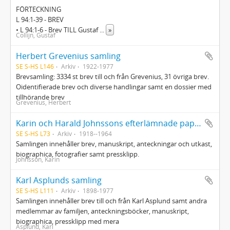
FÖRTECKNING
L 94:1-39 - BREV
• L 94:1-6 - Brev TILL Gustaf
...
»
Collijn, Gustaf
Herbert Grevenius samling
SE S-HS L146
Arkiv
1922-1977
Brevsamling: 3334 st brev till och från Grevenius, 31 övriga brev.
Oidentifierade brev och diverse handlingar samt en dossier med
tillhörande brev
Grevenius, Herbert
Karin och Harald Johnssons efterlämnade papper
SE S-HS L73
Arkiv
1918--1964
Samlingen innehåller brev, manuskript, anteckningar och utkast,
biographica, fotografier samt pressklipp.
Johnsson, Karin
Karl Asplunds samling
SE S-HS L111
Arkiv
1898-1977
Samlingen innehåller brev till och från Karl Asplund samt andra
medlemmar av familjen, anteckningsböcker, manuskript,
biographica, pressklipp med mera
Asplund, Karl