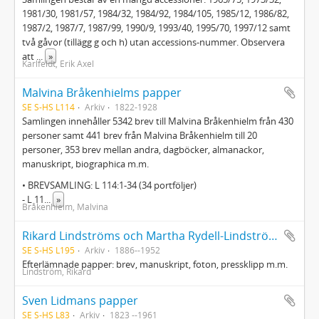
1981/30, 1981/57, 1984/32, 1984/92, 1984/105, 1985/12, 1986/82,
1987/2, 1987/7, 1987/99, 1990/9, 1993/40, 1995/70, 1997/12 samt
två gåvor (tillägg g och h) utan accessions-nummer. Observera
att
...
»
Karlfeldt, Erik Axel
Malvina Bråkenhielms papper
SE S-HS L114
Arkiv
1822-1928
Samlingen innehåller 5342 brev till Malvina Bråkenhielm från 430
personer samt 441 brev från Malvina Bråkenhielm till 20
personer, 353 brev mellan andra, dagböcker, almanackor,
manuskript, biographica m.m.
• BREVSAMLING: L 114:1-34 (34 portföljer)
- L 11
...
»
Bråkenhielm, Malvina
Rikard Lindströms och Martha Rydell-Lindströms efterlämnade papper
SE S-HS L195
Arkiv
1886--1952
Efterlämnade papper: brev, manuskript, foton, pressklipp m.m.
Lindström, Rikard
Sven Lidmans papper
SE S-HS L83
Arkiv
1823 --1961