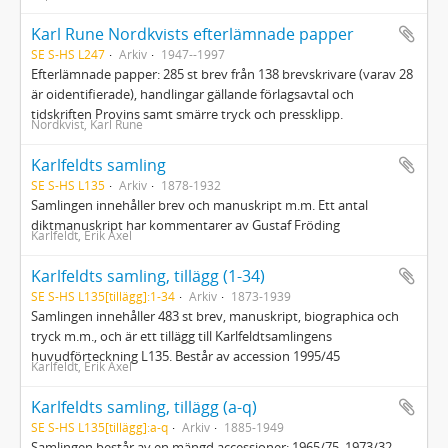
Karl Rune Nordkvists efterlämnade papper
SE S-HS L247
Arkiv
1947--1997
Efterlämnade papper: 285 st brev från 138 brevskrivare (varav 28
är oidentifierade), handlingar gällande förlagsavtal och
tidskriften Provins samt smärre tryck och pressklipp.
Nordkvist, Karl Rune
Karlfeldts samling
SE S-HS L135
Arkiv
1878-1932
Samlingen innehåller brev och manuskript m.m. Ett antal
diktmanuskript har kommentarer av Gustaf Fröding
Karlfeldt, Erik Axel
Karlfeldts samling, tillägg (1-34)
SE S-HS L135[tillägg]:1-34
Arkiv
1873-1939
Samlingen innehåller 483 st brev, manuskript, biographica och
tryck m.m., och är ett tillägg till Karlfeldtsamlingens
huvudförteckning L135. Består av accession 1995/45
Karlfeldt, Erik Axel
Karlfeldts samling, tillägg (a-q)
SE S-HS L135[tillägg]:a-q
Arkiv
1885-1949
Samlingen består av en mängd accessioner: 1965/75, 1973/32,