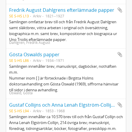
Fredrik August Dahlgrens efterlämnade papper
SE S-HS L13
Arkiv
1821--1927
Samlingen omfattar brev till och från Fredrik August Dahlgren
samt släktbrev, vittra arbeten i original och översättning,
biographica m.m. samt brev, kompositioner och biograpica ur
Uno Troilis efterlämnade papper.
Dahlgren, Fredrik August
Gösta Oswalds papper
SE S-HS L86
Arkiv
1934--1971
Samlingen innehåller brev, manuskript, dagböcker, nothäften
m.m.
Nummer inom [ ] är förtecknade i Birgitta Holms
doktorsavhandling om Gösta Oswald (1969), siffrorna hänvisar
till sidor i denna avhandling.
Oswald, Gösta
Gustaf Collijns och Anna Lenah Elgström-Collijns samling
SE S-HS L94
Arkiv
1853 - 1968
Samlingen innehåller ca 10.570 brev till och från Gustaf Collijn och
Anna Lenah Elgström-Collijn, 214 övriga brev; manuskript,
föredrag, tidningsartiklar, böcker, fotografier, pressklipp m.m.