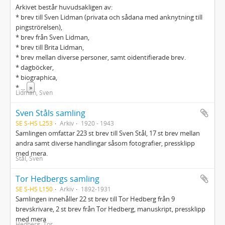
Arkivet består huvudsakligen av:
* brev till Sven Lidman (privata och sådana med anknytning till
pingströrelsen),
* brev från Sven Lidman,
* brev till Brita Lidman,
* brev mellan diverse personer, samt oidentifierade brev.
* dagböcker,
* biographica,
*
...
»
Lidman, Sven
Sven Ståls samling
SE S-HS L253
Arkiv
1920 - 1943
Samlingen omfattar 223 st brev till Sven Stål, 17 st brev mellan
andra samt diverse handlingar såsom fotografier, pressklipp
med mera.
Stål, Sven
Tor Hedbergs samling
SE S-HS L150
Arkiv
1892-1931
Samlingen innehåller 22 st brev till Tor Hedberg från 9
brevskrivare, 2 st brev från Tor Hedberg, manuskript, pressklipp
med mera
Hedberg, Tor