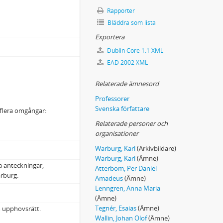
Rapporter
Bläddra som lista
Exportera
Dublin Core 1.1 XML
EAD 2002 XML
Relaterade ämnesord
Professorer
Svenska författare
i flera omgångar:
Relaterade personer och
organisationer
Warburg, Karl
(Arkivbildare)
Warburg, Karl
(Ämne)
ka anteckningar,
Atterbom, Per Daniel
arburg.
Amadeus
(Ämne)
Lenngren, Anna Maria
(Ämne)
Tegnér, Esaias
(Ämne)
m upphovsrätt.
Wallin, Johan Olof
(Ämne)