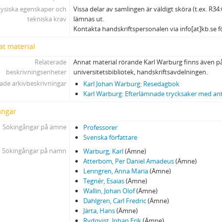
Fysiska egenskaper och
Vissa delar av samlingen är väldigt sköra (t.ex. R34:
21-26 - Strindbergiana
tekniska krav
lämnas ut.
27-29 - Breve fra Sverrig til Rasmus Nyerup, 1-3
Kontakta handskriftspersonalen via info[at]kb.se f
Diverse brevasvskrifter och excerpter
34 - Brevförteckningar och brevhänvisningar
at material
35 - Diverse brev och anteckningar
Relaterade
Annat material rörande Karl Warburg finns även 
Diverse litteraturhistoriska anteckningar
beskrivningsenheter
universitetsbibliotek, handskriftsavdelningen.
39-50 - Diverse bibliografiskt-litteraturhistoriska anteckningar
ade arkivbeskrivningar
Karl Johan Warburg: Resedagbok
51 - Markalls sömnlösa nätter. I
Karl Warburg: Efterlämnade trycksaker med an
52 - Holberg
ångar
53 - [Hänvisningar till uppsatser i konst i tidskrifter m.m.]
Sökingångar på ämne
Professorer
54-56 - [Konsthistoriska notiser ur Tessins Åkerö-dagbok , 1-3]
Svenska författare
57 - [Förteckning på porträtt m.m.]
Sökingångar på namn
Warburg, Karl
(Ämne)
58 - [Diverse brevutdrag och brevförteckningar]
Atterbom, Per Daniel Amadeus
(Ämne)
59 - [2 anteckningsböcker med diverse brevutdrag]
Lenngren, Anna Maria
(Ämne)
60 - [Almquistiana m.m.]
Tegnér, Esaias
(Ämne)
61 - [Petrus Lagerlöf m.m.]
Wallin, Johan Olof
(Ämne)
Föreläsningar i litteratur- och konsthistoria
Dahlgren, Carl Fredric
(Ämne)
Järta, Hans
(Ämne)
142 - Hedlundsanteckningar
Rydqvist, Johan Erik
(Ämne)