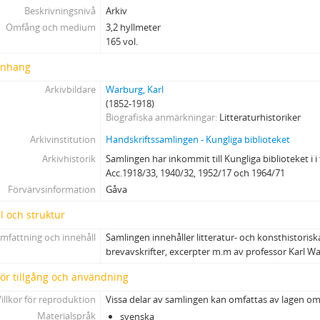
9 - Utan titel
Beskrivningsnivå
Arkiv
10 - Utan titel
Omfång och medium
3,2 hyllmeter
165 vol.
11 - Utan titel
12 - [Brev från Järta och Atterbom till Beskow]
nhang
13 - [Brev till Beskow]
Arkivbildare
Warburg, Karl
13a - Utan titel
(1852-1918)
13b - Utan titel
Biografiska anmärkningar
Litteraturhistoriker
14a - Utan titel
Arkivinstitution
Handskriftssamlingen - Kungliga biblioteket
14b - Brev från Atterbom till Geijer (fortsättning)
Arkivhistorik
Samlingen har inkommit till Kungliga biblioteket i 
14c - Utdrag ur Almquistska brev till Wendela Hebbe
Acc.1918/33, 1940/32, 1952/17 och 1964/71
15a - Utdrag ur brev från Snoilsky till professor Adolf Stern (1885-1901)
Förvärvsinformation
Gåva
15b - Anteckningar rörande Snoilsky
15c - [Brev från Carl Snoilsky]
l och struktur
15d - [Brev från Carl Snoilsky]
mfattning och innehåll
Samlingen innehåller litteratur- och konsthistoris
15e - Carl Snoilskys brev till C. G. Estlander
brevavskrifter, excerpter m.m av professor Karl W
16 - Utan titel
 för tillgång och användning
17-18 - Anteckningar till Viktor Rydbergs biografi, 1-2
illkor för reproduktion
19 - Viktor Rydbergs brev till Borchsenius (1877-1892)
Vissa delar av samlingen kan omfattas av lagen o
Materialspråk
20 - Utdrag ur Borchsenius brev (1871-1876)
svenska