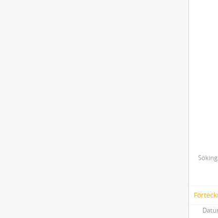
Söking
Förteck
Datum