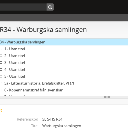
 R34 - Warburgska samlingen
34 - Warburgska samlingen
1 - Utan titel
2 - Utan titel
3 - Utan titel
4 - Utan titel
5 - Utan titel
5a - Litteraturhistoria. Brefafskrifter. VI (?)
6 - Köpenhamnsbref från svenskar
7 - Utan titel
8 - Supplement till C. J. L. Almquists skrifter. Bibliografi och recensioner
et
8a - Almquistiana i Kungl. biblioteket
8b - Almquist
Referenskod
SE S-HS R34
8c - C. J. L. Almquists bref tryckta och otryckta
Titel
Warburgska samlingen