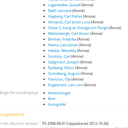
143 - Karl Warburgs autografsamling: A - L
Lagerbielke, Gustaf
(Ämne)
144 - Karl Warburgs autografsamling: M - V
Rääf, Leonard
(Ämne)
144a - Brev från C. J. L. Almquist till Atterbom (1832-1840), 59 st.; därjämte "Dalin
Hagberg, Carl Petter
(Ämne)
145 - Register till Warburgska samlingen. Upprättat 1919 av Sune Hildebra
Almqvist, Carl Jonas Love
(Ämne)
Oskar II, kung av Sverige och Norge
(Ämne)
145a - Register
Wetterbergh, Carl Anton
(Ämne)
Karl Warburgs föreläsningar vid Göteborgs högskola
Bremer, Fredrika
(Ämne)
180 - S. H. T., filologen Heimdall. ABC Bok
Hierta, Lars Johan
(Ämne)
181 - Brev till Karl Warburg
Hebbe, Wendela
(Ämne)
182 - Opponentanteckningar i ett interfolierat exemplar av "Barkén, Hjalma
Snoilsky, Carl
(Ämne)
Seligmann, Joseph
(Ämne)
Rydberg, Viktor
(Ämne)
Strindberg, August
(Ämne)
Hansson, Ola
(Ämne)
Engeström, Lars von
(Ämne)
ångar för handlingstyp
Anteckningar
Brev
Autografer
ningskontroll
 för tillkomst revision
PS 2008-08-07 (Uppdaterad 2012-10-26)