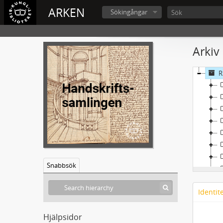
ARKEN
Sökingångar
Arkiv
R
Snabbsök
Identit
Hjälpsidor