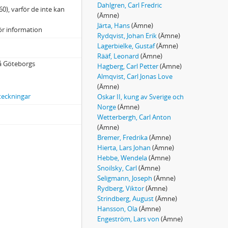
Dahlgren, Carl Fredric
60), varför de inte kan
(Ämne)
Järta, Hans
(Ämne)
ör information
Rydqvist, Johan Erik
(Ämne)
Lagerbielke, Gustaf
(Ämne)
Rääf, Leonard
(Ämne)
på Göteborgs
Hagberg, Carl Petter
(Ämne)
Almqvist, Carl Jonas Love
(Ämne)
teckningar
Oskar II, kung av Sverige och
Norge
(Ämne)
Wetterbergh, Carl Anton
(Ämne)
Bremer, Fredrika
(Ämne)
Hierta, Lars Johan
(Ämne)
Hebbe, Wendela
(Ämne)
Snoilsky, Carl
(Ämne)
Seligmann, Joseph
(Ämne)
Rydberg, Viktor
(Ämne)
Strindberg, August
(Ämne)
Hansson, Ola
(Ämne)
Engeström, Lars von
(Ämne)