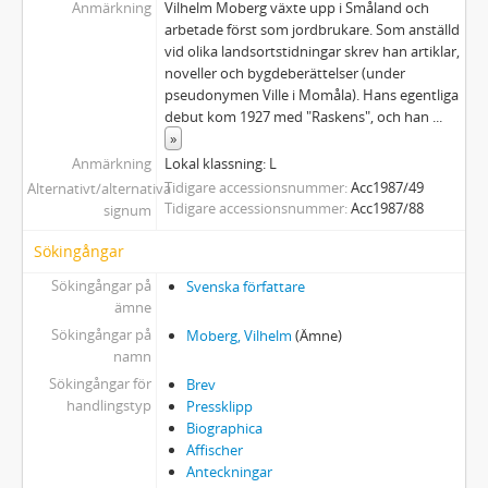
Anmärkning
Vilhelm Moberg växte upp i Småland och
arbetade först som jordbrukare. Som anställd
vid olika landsortstidningar skrev han artiklar,
noveller och bygdeberättelser (under
pseudonymen Ville i Momåla). Hans egentliga
debut kom 1927 med "Raskens", och han
...
»
Anmärkning
Lokal klassning: L
Tidigare accessionsnummer
Acc1987/49
Alternativt/alternativa
Tidigare accessionsnummer
Acc1987/88
signum
Sökingångar
Sökingångar på
Svenska författare
ämne
Sökingångar på
Moberg, Vilhelm
(Ämne)
namn
Sökingångar för
Brev
handlingstyp
Pressklipp
Biographica
Affischer
Anteckningar