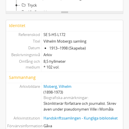
Tryck
18 - Pressklipp
Gåvor till Vilhelm Moberg
Identitet
Böcker
22-32 - Manuskript i folioformat
Referenskod
SE S-HS L172
Titel
Vilhelm Mobergs samling
Datum
1913--1998 (Skapelse)
Beskrivningsnivå
Arkiv
Omfång och
8,5 hyllmeter
medium
* 102 vol.
Sammanhang
Arkivbildare
Moberg, Vilhelm
(1898-1973)
Biografiska anmärkningar
Skönlitterär författare och journalist. Skrev
även under pseudonymen Ville i Momåla
Arkivinstitution
Handskriftssamlingen - Kungliga biblioteket
Förvärvsinformation
Gåva