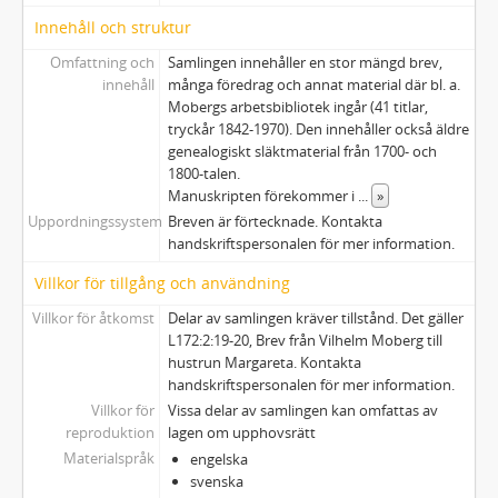
Innehåll och struktur
Omfattning och
Samlingen innehåller en stor mängd brev,
innehåll
många föredrag och annat material där bl. a.
Mobergs arbetsbibliotek ingår (41 titlar,
tryckår 1842-1970). Den innehåller också äldre
genealogiskt släktmaterial från 1700- och
1800-talen.
Manuskripten förekommer i
...
»
Uppordningssystem
Breven är förtecknade. Kontakta
handskriftspersonalen för mer information.
Villkor för tillgång och användning
Villkor för åtkomst
Delar av samlingen kräver tillstånd. Det gäller
L172:2:19-20, Brev från Vilhelm Moberg till
hustrun Margareta. Kontakta
handskriftspersonalen för mer information.
Villkor för
Vissa delar av samlingen kan omfattas av
reproduktion
lagen om upphovsrätt
Materialspråk
engelska
svenska