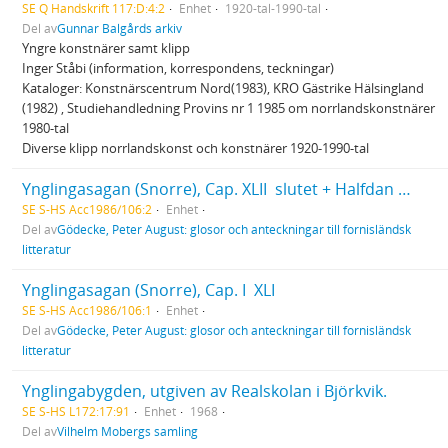
SE Q Handskrift 117:D:4:2
Enhet
1920-tal-1990-tal
Del av
Gunnar Balgårds arkiv
Yngre konstnärer samt klipp
Inger Ståbi (information, korrespondens, teckningar)
Kataloger: Konstnärscentrum Nord(1983), KRO Gästrike Hälsingland
(1982) , Studiehandledning Provins nr 1 1985 om norrlandskonstnärer
1980-tal
Diverse klipp norrlandskonst och konstnärer 1920-1990-tal
Ynglingasagan (Snorre), Cap. XLII  slutet + Halfdan Svartes Saga + Harald Hårfagres saga, Cap. I  XIV
SE S-HS Acc1986/106:2
Enhet
Del av
Gödecke, Peter August: glosor och anteckningar till fornisländsk
litteratur
Ynglingasagan (Snorre), Cap. I  XLI
SE S-HS Acc1986/106:1
Enhet
Del av
Gödecke, Peter August: glosor och anteckningar till fornisländsk
litteratur
Ynglingabygden, utgiven av Realskolan i Björkvik.
SE S-HS L172:17:91
Enhet
1968
Del av
Vilhelm Mobergs samling