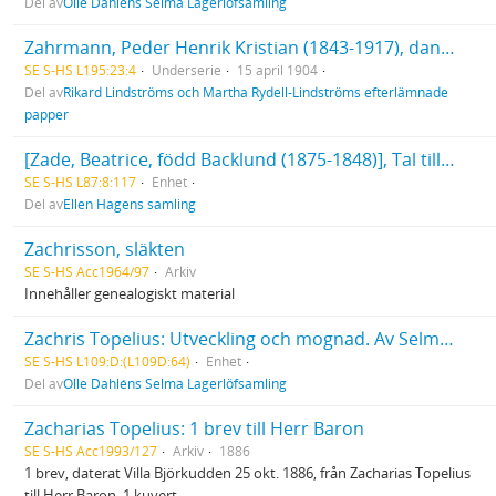
Del av
Olle Dahléns Selma Lagerlöfsamling
Zahrmann, Peder Henrik Kristian (1843-1917), dansk målare.
SE S-HS L195:23:4
Underserie
15 april 1904
Del av
Rikard Lindströms och Martha Rydell-Lindströms efterlämnade
papper
[Zade, Beatrice, född Backlund (1875-1848)], Tal till Beatrice Zade
SE S-HS L87:8:117
Enhet
Del av
Ellen Hagens samling
Zachrisson, släkten
SE S-HS Acc1964/97
Arkiv
Innehåller genealogiskt material
Zachris Topelius: Utveckling och mognad. Av Selma Lagerlöf
SE S-HS L109:D:(L109D:64)
Enhet
Del av
Olle Dahléns Selma Lagerlöfsamling
Zacharias Topelius: 1 brev till Herr Baron
SE S-HS Acc1993/127
Arkiv
1886
1 brev, daterat Villa Björkudden 25 okt. 1886, från Zacharias Topelius
till Herr Baron. 1 kuvert