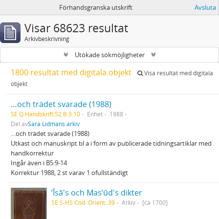
Förhandsgranska utskrift
Avsluta
Visar 68623 resultat
Arkivbeskrivning
Utökade sökmöjligheter
1800 resultat med digitala objekt
Visa resultat med digitala
objekt
…och trädet svarade (1988)
SE Q Handskrift 52:B:3:10
Enhet
1988
Del av
Sara Lidmans arkiv
…och trädet svarade (1988)
Utkast och manuskript bl a i form av publicerade tidningsartiklar med
handkorrektur
Ingår även i B5:9-14
Korrektur 1988, 2 st varav 1 ofullständigt
ʼĪsā's och Masʼūd's dikter
SE S-HS Cod. Orient. 39
Arkiv
[ca 1700]