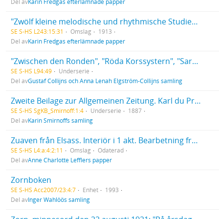
Del av
Karin Fredgas efterlämnade papper
"Zwölf kleine melodische und rhythmische Studien für Klavier", Heft I (Nr. 1-6), musik E. Jaques-Dalcroze.
SE S-HS L243:15:31
Omslag
1913
Del av
Karin Fredgas efterlämnade papper
"Zwischen den Ronden", "Röda Korssystern", "Sargit" (tidigare version av "Två systrar"), "Hålet i muren", "En ojämn strid", "Bidrag till Thalia"
SE S-HS L94:49
Underserie
Del av
Gustaf Collijns och Anna Lenah Elgström-Collijns samling
Zweite Beilage zur Allgemeinen Zeitung. Karl du Prel: Hypnotische Experimente
SE S-HS SgKB_Smirnoff:1:4
Underserie
1887
Del av
Karin Smirnoffs samling
Zuaven från Elsass. Interiör i 1 akt. Bearbetning från franska; 19 blad
SE S-HS L4:a:4:2:11
Omslag
Odaterad
Del av
Anne Charlotte Lefflers papper
Zornboken
SE S-HS Acc2007/23:4:7
Enhet
1993
Del av
Inger Wahlöös samling