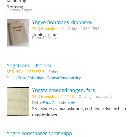
Manuskript
6 omslag
Hednäs, Yngve
Yngve Bohmans klipparkiv
SE Q Handskrift 44
Arkiv
1936-1993
Tidningsklipp
Bohman, Yngve
Yngström - Öström
SE S-HS Acc1965/78:5
Enhet
Del av
Gustaf Abraham Granströms samling
Yngsta smedsdrängen, fars
SE Q Handskrift 41:17:10
Omslag
odaterad
Del av
Frida Åslunds arkiv
2 versioner av manuskriptet, ett handskrivet och ett
maskinskrivet.
Yngre konstnärer samt klipp