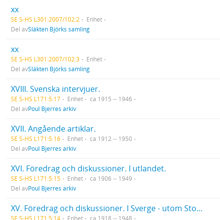
xx
SE S-HS L301:2007/102:2
Enhet
Del av
Släkten Björks samling
xx
SE S-HS L301:2007/102:3
Enhet
Del av
Släkten Björks samling
XVIII. Svenska intervjuer.
SE S-HS L171:5:17
Enhet
ca 1915 -- 1946
Del av
Poul Bjerres arkiv
XVII. Angående artiklar.
SE S-HS L171:5:16
Enhet
ca 1912 -- 1950
Del av
Poul Bjerres arkiv
XVI. Föredrag och diskussioner. I utlandet.
SE S-HS L171:5:15
Enhet
ca 1906 -- 1949
Del av
Poul Bjerres arkiv
XV. Föredrag och diskussioner. I Sverge - utom Stockholm.
SE S-HS L171:5:14
Enhet
ca 1918 -- 1948