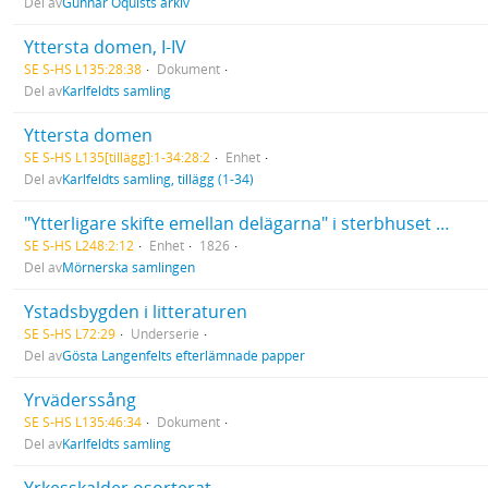
Del av
Gunnar Öquists arkiv
Yttersta domen, I-IV
SE S-HS L135:28:38
Dokument
Del av
Karlfeldts samling
Yttersta domen
SE S-HS L135[tillägg]:1-34:28:2
Enhet
Del av
Karlfeldts samling, tillägg (1-34)
"Ytterligare skifte emellan delägarna" i sterbhuset efter grevinnan Johanna Maria Lagerheim (1752-1823), född Lillienberg. Gäller fastigheter i Sunnerbo härad, som ej ingår i fideikomisset.
SE S-HS L248:2:12
Enhet
1826
Del av
Mörnerska samlingen
Ystadsbygden i litteraturen
SE S-HS L72:29
Underserie
Del av
Gösta Langenfelts efterlämnade papper
Yrväderssång
SE S-HS L135:46:34
Dokument
Del av
Karlfeldts samling