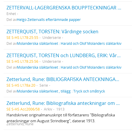
ZETTERVALL-LAGERGRENSKA BOUPPTECKNINGAR m.m.
Enhet
Del av
Helgo Zettervalls efterlämnade papper
ZETTERQUIST, TORSTEN: Vårdinge socken
SE S-HS L178:25:55
Underserie
Del av
Molanderska släktarkivet : Harald och Olof Molanders släktarkiv
ZETTERQUIST, TORSTEN och LUNDBERG, ERIK: Vårdinge kyrka
SE S-HS L178:25:56
Underserie
Del av
Molanderska släktarkivet : Harald och Olof Molanders släktarkiv
Zetterlund, Rune: BIBLIOGRAFISKA ANTECKNINGAR OM AUGUST STRINDBERG. 1913
SE S-HS L178a:20
Serie
Del av
Molanderska släktarkivet , tillägg : Tryck och småtryck
Zetterlund, Rune: Bibliografiska anteckningar om August Strindberg
SE S-HS Acc2006/58
Arkiv
1913
Handskrivet originalmanuskript till författarens "Bibliografiska
anteckningar om August Strindberg", daterat 1913.
Zetterlund, Rune