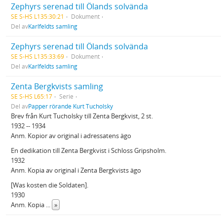
Zephyrs serenad till Ölands solvända
SE S-HS L135:30:21
Dokument
Del av
Karlfeldts samling
Zephyrs serenad till Ölands solvända
SE S-HS L135:33:69
Dokument
Del av
Karlfeldts samling
Zenta Bergkvists samling
SE S-HS L65:17
Serie
Del av
Papper rörande Kurt Tucholsky
Brev från Kurt Tucholsky till Zenta Bergkvist, 2 st.
1932 -- 1934
Anm. Kopior av original i adressatens ägo
En dedikation till Zenta Bergkvist i Schloss Gripsholm.
1932
Anm. Kopia av original i Zenta Bergkvists ägo
[Was kosten die Soldaten].
1930
Anm. Kopia
...
»