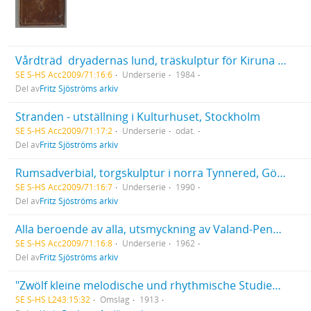
Vårdträd  dryadernas lund, träskulptur för Kiruna lasarett 1984
SE S-HS Acc2009/71:16:6
Underserie
1984
Del av
Fritz Sjöströms arkiv
Stranden - utställning i Kulturhuset, Stockholm
SE S-HS Acc2009/71:17:2
Underserie
odat.
Del av
Fritz Sjöströms arkiv
Rumsadverbial, torgskulptur i norra Tynnered, Göteborg
SE S-HS Acc2009/71:16:7
Underserie
1990
Del av
Fritz Sjöströms arkiv
Alla beroende av alla, utsmyckning av Valand-Pensionsbolagets kontorsbyggnad i Stockholm
SE S-HS Acc2009/71:16:8
Underserie
1962
Del av
Fritz Sjöströms arkiv
"Zwölf kleine melodische und rhythmische Studien für Klavier", Heft II (Nr. 7-12), musik E. Jaques-Dalcroze.
SE S-HS L243:15:32
Omslag
1913