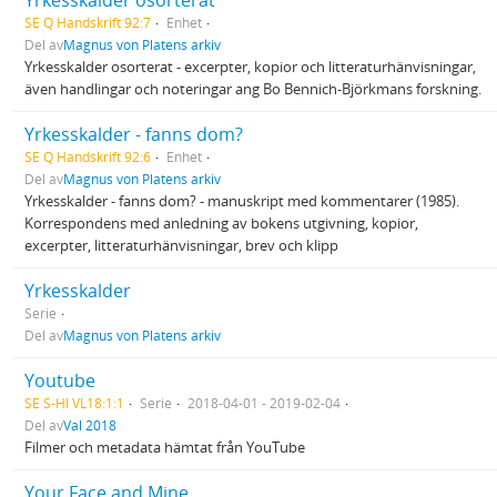
Yrkesskalder osorterat
SE Q Handskrift 92:7
Enhet
Del av
Magnus von Platens arkiv
Yrkesskalder osorterat - excerpter, kopior och litteraturhänvisningar,
även handlingar och noteringar ang Bo Bennich-Björkmans forskning.
Yrkesskalder - fanns dom?
SE Q Handskrift 92:6
Enhet
Del av
Magnus von Platens arkiv
Yrkesskalder - fanns dom? - manuskript med kommentarer (1985).
Korrespondens med anledning av bokens utgivning, kopior,
excerpter, litteraturhänvisningar, brev och klipp
Yrkesskalder
Serie
Del av
Magnus von Platens arkiv
Youtube
SE S-HI VL18:1:1
Serie
2018-04-01 - 2019-02-04
Del av
Val 2018
Filmer och metadata hämtat från YouTube
Your Face and Mine