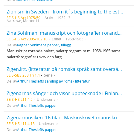
Zionism in Sweden - from it´s beginning to the establishment of the Copenhagen Bureau (January 1915)
SE S-HS Acc1975/59
Arkiv
1932 - ?
Narrowe, Morton H.
Zina Sohlman: manuskript och fotografier rörande balett m.m.
SE S-HS Acc2005/102:10
Enhet
1958-1965
Del av
Ragnar Sohlmans papper, tillägg
Manuskript rörande balett, balettprogram m.m. 1958-1965 samt
balettfotografier i sv/v och färg
Zigen.litt. (litteratur på romska språk samt översättningar och bearbetningar)
SE S-SBS 288 Th 1:4
Serie
Del av
Arthur Thesleffs samling av romsk litteratur
Zigenarnas sånger och visor upptecknade i Finland av Arthur Thesleff. Handskrivna visuppteckningar: 5 st efter Sordavalazigenaren Herman Hagert 1899; 3 st efter zigenaren Lindman i Alajärvi socken 1897; 2 st efter Savolakszigenaren Hedman 1897; 1 st med beteckningen "smörja" och 21 st anonyma visuppteckningar varav några försedda med svensk översättning. 35 blad.
SE S-HS L11:4:5
Underserie
Del av
Arthur Thesleffs papper
Zigenarmusiken. 16 blad. Maskinskrivet manuskript utgivet av Rolf Lagerborg i Finsk tidskrift 1922.
SE S-HS L11:4:13
Underserie
Del av
Arthur Thesleffs papper