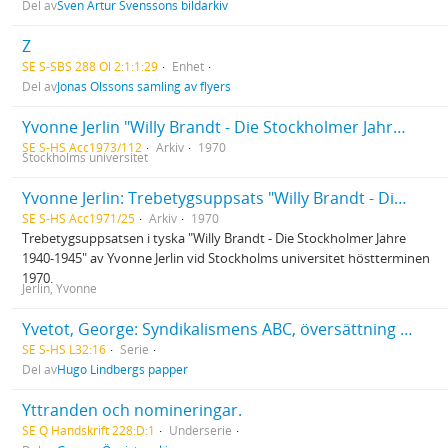
Del av
Sven Artur Svenssons bildarkiv
Z
SE S-SBS 288 Ol 2:1:1:29
Enhet
Del av
Jonas Olssons samling av flyers
Yvonne Jerlin "Willy Brandt - Die Stockholmer Jahre 1940-1945". Trebetygsuppsats i tyska vid Stockholms universitet höstterminen 1970
SE S-HS Acc1973/112
Arkiv
1970
Stockholms universitet
Yvonne Jerlin: Trebetygsuppsats "Willy Brandt - Die Stockholmer Jahre 1940-1945"
SE S-HS Acc1971/25
Arkiv
1970
Trebetygsuppsatsen i tyska "Willy Brandt - Die Stockholmer Jahre
1940-1945" av Yvonne Jerlin vid Stockholms universitet höstterminen
1970.
Jerlin, Yvonne
Yvetot, George: Syndikalismens ABC, översättning av Hugo Lindberg samt diverse manuskript av andra personer
SE S-HS L32:16
Serie
Del av
Hugo Lindbergs papper
Yttranden och nomineringar.
SE Q Handskrift 228:D:1
Underserie