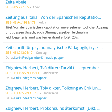
Zelta Abele
SE S-SBS 297 E 5
Arkiv
Zeitung aus Italia : Von der Spanischen Reputation unversehener todlicher Abgang
SE S-HS Acc1993/179
Arkiv
Titel: Von der Spanischen Reputation unversehener todlicher Abgang,
undt dessen Ursach, auch Ofnung desselben leichnahm,
leichbegengnis, und was ferner drauf erfolgt. 20 s.
Zeitschrift für psychoanalytische Pädagogik, tryck Heinrich Jacoby, 1 ex., 1927
SE S-HS L243:26:17
Omslag
Del av
Karin Fredgas efterlämnade papper
Zbigniew Herbert, Två dikter: Farväl till september. - Parabel om kung Midas. Tolkning av Erik Lindegren och Erik Mesterton. Publ.: Lyrikvännen, årg. 11 (1964), nr. 4, s. [1]-3.
SE S-HS L105:Vol.17:711
Underserie
Del av
Erik Lindegrens papper
Zbigniew Herbert, Tolv dikter. Tolkning av Erik Lindegren och Erik Mesterton. Publ.: Bonniers Litterära Magasin, årg. 32 (1963), s. 454-461.
SE S-HS L105:Vol.15:705
Underserie
Del av
Erik Lindegrens papper
Zbigniew Herbert, Prokonsulns återkomst. [Dikt. Originalets titel: Powrót prokonsula. I: Studium przedmiotu. Warszawa 1961]. Tolkning av Erik Lindegren och Erik Mesterton. Publ.: Dagens Nyheter 1/11-1964.