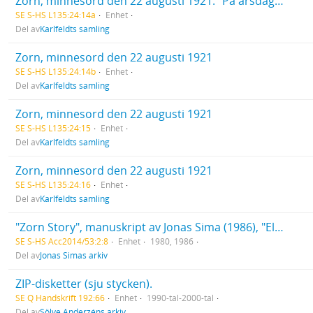
Zorn, minnesord den 22 augusti 1921: "På årsdagen av Anders Zorns... "
SE S-HS L135:24:14a
Enhet
Del av
Karlfeldts samling
Zorn, minnesord den 22 augusti 1921
SE S-HS L135:24:14b
Enhet
Del av
Karlfeldts samling
Zorn, minnesord den 22 augusti 1921
SE S-HS L135:24:15
Enhet
Del av
Karlfeldts samling
Zorn, minnesord den 22 augusti 1921
SE S-HS L135:24:16
Enhet
Del av
Karlfeldts samling
"Zorn Story", manuskript av Jonas Sima (1986), "Eld och Bröd", manuskript av Jonas Sima tillsammans med Sven Viksten (1980)
SE S-HS Acc2014/53:2:8
Enhet
1980, 1986
Del av
Jonas Simas arkiv
ZIP-disketter (sju stycken).
SE Q Handskrift 192:66
Enhet
1990-tal-2000-tal
Del av
Sölve Anderzéns arkiv