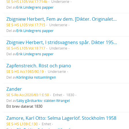
SE S-HS L105:Vol.17:714b
Underserie
Del av
Erik Lindegrens papper
Zbigniew Herbert, Fem av dem. [Dikter. Originalets titel: Pieciu. I: Hermes, pies i gwiazda. Warszawa 1957.] Svensk tolkning av Erik Lindegren [och] Erik Mesterton. Publ.: Göteborgs Handels- och Sjöfartstidning 18/7-1964.
SE S-HS L105:Vol.17:715
Underserie
Del av
Erik Lindegrens papper
Zbigniev Herbert, I stridsvagnens spår. Dikter 1956-1965 tolkade av Erik Lindegren och Erik Mesterton. Sthlm.: Bonnier 1965.
SE S-HS L105:Vol.18:717
Underserie
Del av
Erik Lindegrens papper
Zapfenstreich. Röst och piano
SE S-HS Acc1965/90:19
Underserie
Del av
Körlingska notsamlingen
Zander
SE S-Ro Acc2020/65:1:E:50
Enhet
1830
Del av
Säby gårdsarkiv: släkten Wrangel
Ett brev daterat 1830
Zamore, Karl Otto: Selma Lagerlöf. Stockholm 1958
SE S-HS L109:C:130
Enhet