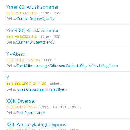
Ymer 80, Artisk sommar
SE S-HS L302:3:1:3
Serie
1981
Del av
Gunnar Brusewitz arkiv
Ymer 80, Artisk sommar
SE S-HS L302:3:1:2
Serie
1981
Del av
Gunnar Brusewitz arkiv
Y - Åkes.
SE S-HS L211:2A:103
Enhet
Del av
Carl Milles samling : Stiftelsen Carl och Olga Milles Lidingöhem
Y
SE S-SBS 288 Ol 2:1:1:28
Enhet
Del av
Jonas Olssons samling av flyers
XXIII. Diverse.
SE S-HS L171:5:22
Enhet
ca 1919 -- 1951
Del av
Poul Bjerres arkiv
XXII. Parapsykologi. Hypnos.