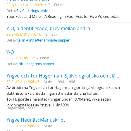
SE Q Handskrift 169:B:1:17
Enhet
Del av
Siv Cederings arkiv
Your Face and Mine – A Reading in Four Acts for Five Voices, odat.
Y-Ö, oidentifierade, brev mellan andra
SE S-HS L131:1-16:16
Enhet
Del av
Karin Alins efterlämnade papper
Y-Ö
SE S-HS L105:1:21
Enhet
Del av
Erik Lindegrens papper
Yngve och Tor Hagerman: Självbiografiska och släkthistoriska anteckningar
SE S-HS Acc1996/46
Arkiv
1994 - 1996
Av bröderna Yngve och Tor Hagerman gjorda självbiografiska och
släkthistoriska anteckningar i 3 maskinskrivna häften.
Tor H. gjorde sina anteckningar under 1970-talet, vilka sedan
iordningställdes av Yngve H. år 1994
Hagerman, Tor H
Yngve Hednäs: Manuskript
SE S-HS Acc1986/87
Arkiv