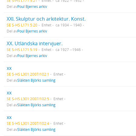
SE S-HS L171:5:21
Enhet
ca 1922 -- 1952
Del av
Poul Bjerres arkiv
XXI. Skulptur och arkitektur. Konst.
SE S-HS L171:5:20
Enhet
ca 1934 -- 1940
Del av
Poul Bjerres arkiv
XX. Utländska intervjuer.
SE S-HS L171:5:19
Enhet
ca 1927 --1946
Del av
Poul Bjerres arkiv
xx
SE S-HS L301:2007/102:1
Enhet
Del av
Släkten Björks samling
xx
SE S-HS L301:2007/102:5
Enhet
Del av
Släkten Björks samling
xx
SE S-HS L301:2007/102:4
Enhet
Del av
Släkten Björks samling