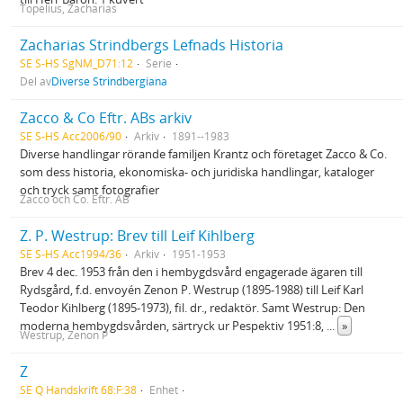
Topelius, Zacharias
Zacharias Strindbergs Lefnads Historia
SE S-HS SgNM_D71:12
Serie
Del av
Diverse Strindbergiana
Zacco & Co Eftr. ABs arkiv
SE S-HS Acc2006/90
Arkiv
1891--1983
Diverse handlingar rörande familjen Krantz och företaget Zacco & Co.
som dess historia, ekonomiska- och juridiska handlingar, kataloger
och tryck samt fotografier
Zacco och Co. Eftr. AB
Z. P. Westrup: Brev till Leif Kihlberg
SE S-HS Acc1994/36
Arkiv
1951-1953
Brev 4 dec. 1953 från den i hembygdsvård engagerade ägaren till
Rydsgård, f.d. envoyén Zenon P. Westrup (1895-1988) till Leif Karl
Teodor Kihlberg (1895-1973), fil. dr., redaktör. Samt Westrup: Den
moderna hembygdsvården, särtryck ur Pespektiv 1951:8,
...
»
Westrup, Zenon P
Z
SE Q Handskrift 68:F:38
Enhet