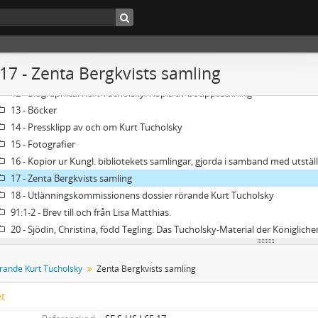
65 - Papper rörande Kurt Tucholsky
Brevsamling
 17 - Zenta Bergkvists samling
Manuskriptsamling
12 - Biographica: Kurt Tucholsky. Kopia av bouppteckning
13 - Böcker
14 - Pressklipp av och om Kurt Tucholsky
15 - Fotografier
16 - Kopior ur Kungl. bibliotekets samlingar, gjorda i samband med utstä
17 - Zenta Bergkvists samling
18 - Utlänningskommissionens dossier rörande Kurt Tucholsky
91:1-2 - Brev till och från Lisa Matthias.
20 - Sjödin, Christina, född Tegling: Das Tucholsky-Material der Königlich
rande Kurt Tucholsky
Zenta Bergkvists samling
et