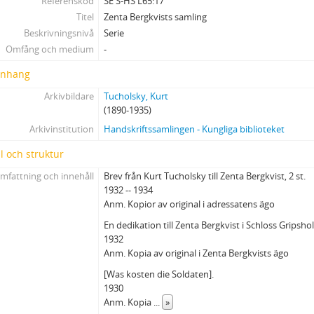
Referenskod
SE S-HS L65:17
Titel
Zenta Bergkvists samling
Beskrivningsnivå
Serie
Omfång och medium
-
nhang
Arkivbildare
Tucholsky, Kurt
(1890-1935)
Arkivinstitution
Handskriftssamlingen - Kungliga biblioteket
l och struktur
mfattning och innehåll
Brev från Kurt Tucholsky till Zenta Bergkvist, 2 st.
1932 -- 1934
Anm. Kopior av original i adressatens ägo
En dedikation till Zenta Bergkvist i Schloss Gripsho
1932
Anm. Kopia av original i Zenta Bergkvists ägo
[Was kosten die Soldaten].
1930
Anm. Kopia
...
»