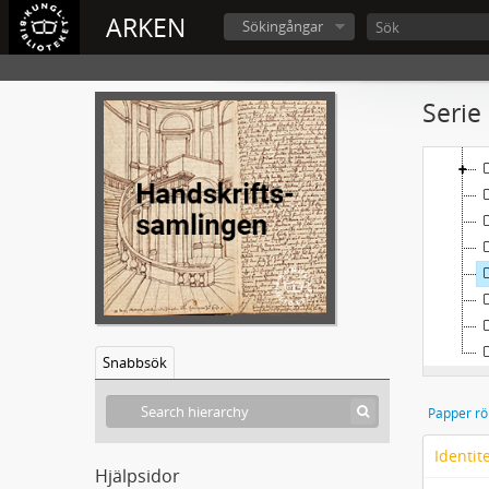
ARKEN
Sökingångar
L
Serie
Snabbsök
Papper rö
Identit
Hjälpsidor