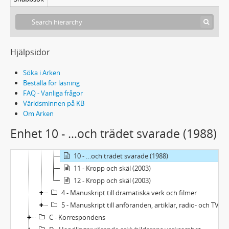
2 - Manuskript till romaner
3 - Manuskript till debatt- och dokumentärlitteratur
1 - Samtal i Hanoi (1967) underlag
2 - Samtal i Hanoi (1967)
Hjälpsidor
3 - Gruva (1968)
3b - Gruva (1968-1969)
Söka i Arken
4 - Gruva (1968)
Beställa för läsning
FAQ - Vanliga frågor
5 - Gruva (1968)
Världsminnen på KB
6 - Gruva (1968)
Om Arken
7 - Gruva (1968)
Enhet 10 - …och trädet svarade (1988)
8 - Vänner och u-vänner (1969)
9 - Varje löv är ett öga (1980)
10 - …och trädet svarade (1988)
11 - Kropp och skäl (2003)
12 - Kropp och skäl (2003)
4 - Manuskript till dramatiska verk och filmer
5 - Manuskript till anföranden, artiklar, radio- och TV-programinslag
C - Korrespondens