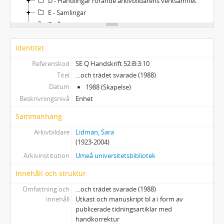
D - Handlingar rörande arkivbildarens verksamhet
E - Samlingar
F - Övrigt
Bilaga
Identitet
Referenskod
SE Q Handskrift 52:B:3:10
Titel
…och trädet svarade (1988)
Datum
1988 (Skapelse)
Beskrivningsnivå
Enhet
Sammanhang
Arkivbildare
Lidman, Sara
(1923-2004)
Arkivinstitution
Umeå universitetsbibliotek
Innehåll och struktur
Omfattning och
…och trädet svarade (1988)
innehåll
Utkast och manuskript bl a i form av
publicerade tidningsartiklar med
handkorrektur