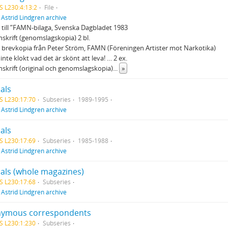
S L230:4:13:2
File
f
Astrid Lindgren archive
 till ”FAMN-bilaga, Svenska Dagbladet 1983
skrift (genomslagskopia) 2 bl.
: brevkopia från Peter Ström, FAMN (Föreningen Artister mot Narkotika)
 inte klokt vad det är skönt att leva! … 2 ex.
skrift (original och genomslagskopia)
...
»
als
S L230:17:70
Subseries
1989-1995
f
Astrid Lindgren archive
als
S L230:17:69
Subseries
1985-1988
f
Astrid Lindgren archive
als (whole magazines)
S L230:17:68
Subseries
f
Astrid Lindgren archive
ymous correspondents
S L230:1:230
Subseries