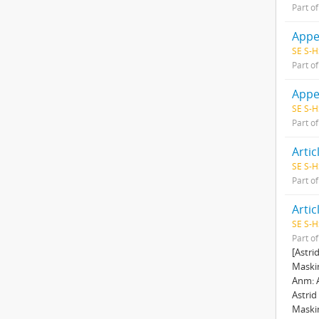
Part o
Appe
SE S-H
Part o
Appea
SE S-H
Part o
Arti
SE S-H
Part o
Artic
SE S-H
Part o
[Astri
Maskin
Anm: 
Astrid
Maskin