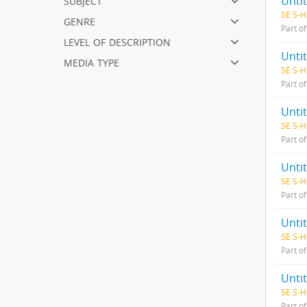
Unti
SE S-H
genre
Part o
level of description
Unti
media type
SE S-H
Part o
Unti
SE S-H
Part o
Unti
SE S-H
Part o
Unti
SE S-H
Part o
Unti
SE S-H
Part o