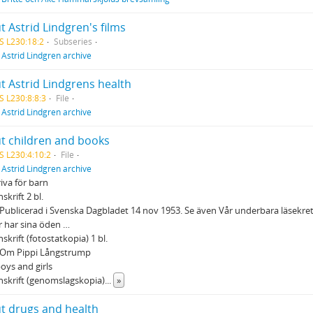
 Astrid Lindgren's films
S L230:18:2
Subseries
f
Astrid Lindgren archive
t Astrid Lindgrens health
S L230:8:8:3
File
f
Astrid Lindgren archive
t children and books
S L230:4:10:2
File
f
Astrid Lindgren archive
riva för barn
skrift 2 bl.
Publicerad i Svenska Dagbladet 14 nov 1953. Se även Vår underbara läsekre
 har sina öden …
skrift (fotostatkopia) 1 bl.
 Om Pippi Långstrump
oys and girls
skrift (genomslagskopia)
...
»
t drugs and health