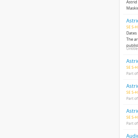
Astrid
Maskin
Astr
SE S-H
Dates
The ar
publis
Untitl
Astri
SE S-H
Part o
Astri
SE S-H
Part o
Astri
SE S-H
Part o
Audi