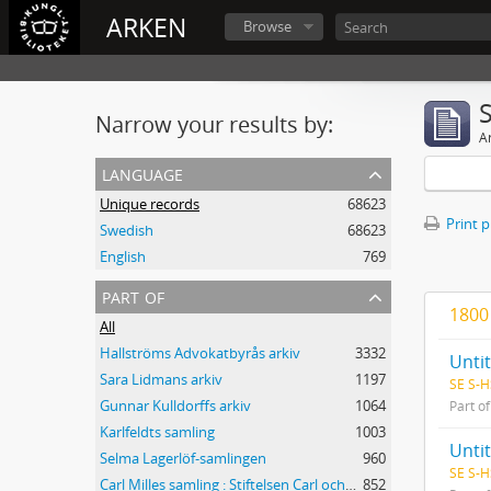
ARKEN
Browse
Narrow your results by:
Ar
language
Unique records
68623
Print 
Swedish
68623
English
769
part of
1800 
All
Hallströms Advokatbyrås arkiv
3332
Unti
Sara Lidmans arkiv
1197
SE S-H
Gunnar Kulldorffs arkiv
1064
Part o
Karlfeldts samling
1003
Unti
Selma Lagerlöf-samlingen
960
SE S-H
Carl Milles samling : Stiftelsen Carl och Olga Milles Lidingöhem
852