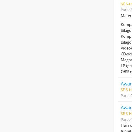
SE S-H
Part o
Materi
Kompa
Bilago
Kompa
Bilago
Videok
CD-ski
Magne
LP (g
OBS! r
Awar
SE S-H
Part o
Awar
SE S-H
Part o
Här i 
funnit