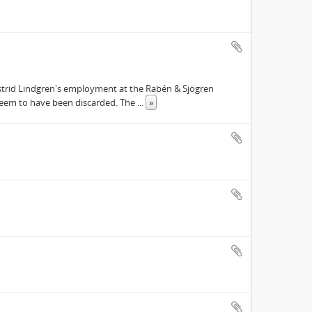
strid Lindgren's employment at the Rabén & Sjögren
 seem to have been discarded. The
...
»