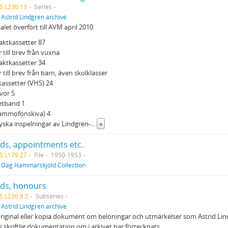
S L230:13
Series
f
Astrid Lindgren archive
alet överfört till AVM april 2010
ktkassetter 87
r till brev från vuxna
ktkassetter 34
r till brev från barn, även skolklasser
assetter (VHS) 24
vor 5
tband 1
rammofonskiva) 4
yska inspelningar av Lindgren-
...
»
ds, appointments etc.
S L179:27
File
1950-1953
f
Dag Hammarskjöld Collection
ds, honours
S L230:8:2
Subseries
f
Astrid Lindgren archive
original eller kopia dokument om belöningar och utmärkelser som Astrid Li
s skriftlig dokumentation om i arkivet har förtecknats.