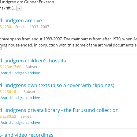
 Lindgren om Gunnar Eriksson.
skrift (
...
»
id Lindgren archive
S L230
Fonds
1933--2007
chive spans from about 1933-2007. The mainpart is from after 1970, when A
hing house ended. In conjuction with this some of the archival documents
ed
d Lindgren children's hospital
S L230:17:80
Subseries
f
Astrid Lindgren archive
d Lindgrens own texts (also a cover with clippings)
S L230:18:1
Subseries
f
Astrid Lindgren archive
d Lindgrens privata library - the Furusund collection
S L230:22
Series
f
Astrid Lindgren archive
o- and video recordings