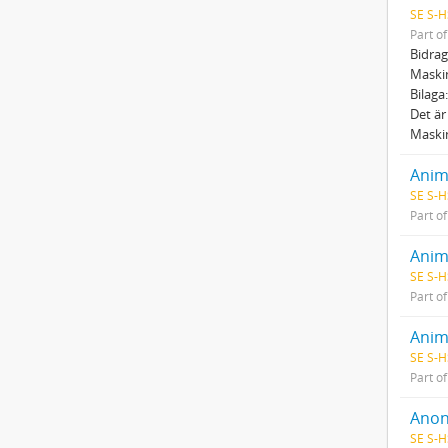
SE S-H
Part o
Bidrag
Maskin
Bilaga
Det är
Maskin
Anim
SE S-H
Part o
Anim
SE S-H
Part o
Anim
SE S-H
Part o
Anon
SE S-H