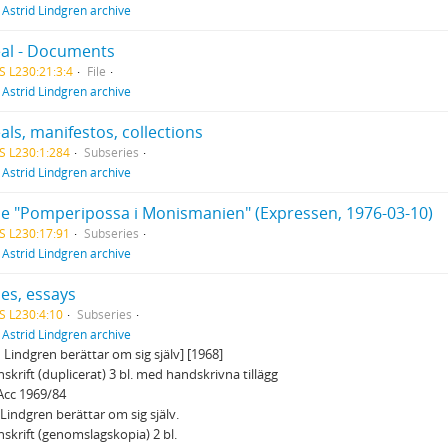
f
Astrid Lindgren archive
al - Documents
S L230:21:3:4
File
f
Astrid Lindgren archive
ls, manifestos, collections
S L230:1:284
Subseries
f
Astrid Lindgren archive
cle "Pomperipossa i Monismanien" (Expressen, 1976-03-10)
S L230:17:91
Subseries
f
Astrid Lindgren archive
les, essays
S L230:4:10
Subseries
f
Astrid Lindgren archive
d Lindgren berättar om sig själv] [1968]
skrift (duplicerat) 3 bl. med handskrivna tillägg
Acc 1969/84
 Lindgren berättar om sig själv.
skrift (genomslagskopia) 2 bl.