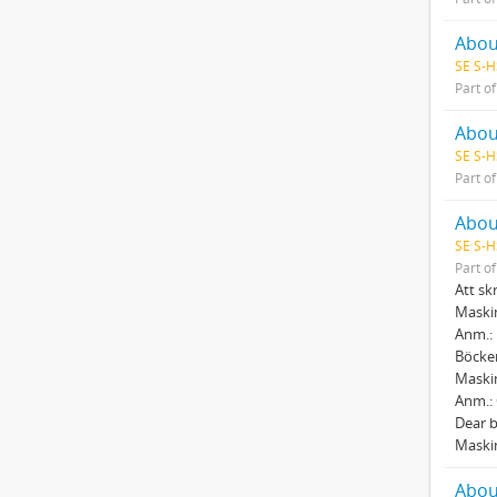
About
SE S-H
Part o
Abou
SE S-H
Part o
Abou
SE S-H
Part o
Att sk
Maskin
Anm.: 
Böcker
Maskin
Anm.:
Dear b
Maskin
Abou