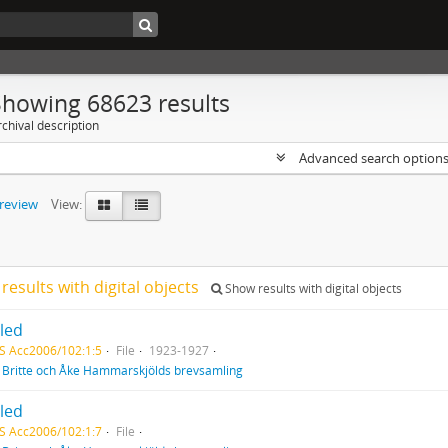
Showing 68623 results
chival description
Advanced search option
preview
View:
results with digital objects
Show results with digital objects
tled
S Acc2006/102:1:5
File
1923-1927
f
Britte och Åke Hammarskjölds brevsamling
tled
S Acc2006/102:1:7
File