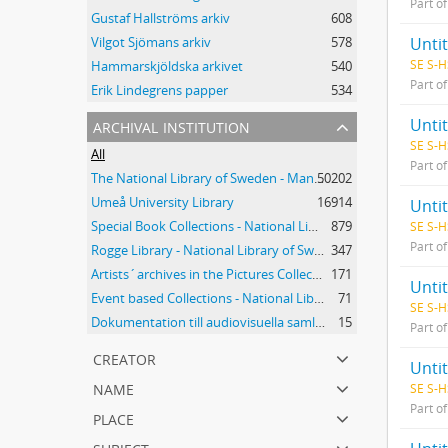
Part o
Gustaf Hallströms arkiv
608
Unti
Vilgot Sjömans arkiv
578
SE S-H
Hammarskjöldska arkivet
540
Part o
Erik Lindegrens papper
534
archival institution
Unti
SE S-H
All
Part o
The National Library of Sweden - Manuscripts Collections
50202
Umeå University Library
16914
Unti
Special Book Collections - National Library of Sweden
879
SE S-H
Part o
Rogge Library - National Library of Sweden
347
Artists´archives in the Pictures Collection - National Library of Sweden
171
Unti
Event based Collections - National Library of Sweden
71
SE S-H
Dokumentation till audiovisuella samlingar - Kungliga biblioteket
15
Part o
creator
Unti
name
SE S-H
Part o
place
subject