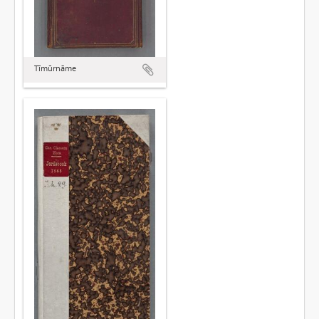
Tīmūrnāme