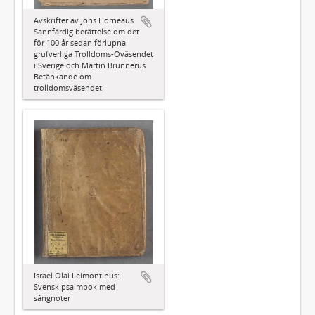
Avskrifter av Jöns Horneaus
Sannfärdig berättelse om det
för 100 år sedan förlupna
grufverliga Trolldoms-Oväsendet
i Sverige och Martin Brunnerus
Betänkande om
trolldomsväsendet
Israel Olai Leimontinus:
Svensk psalmbok med
sångnoter