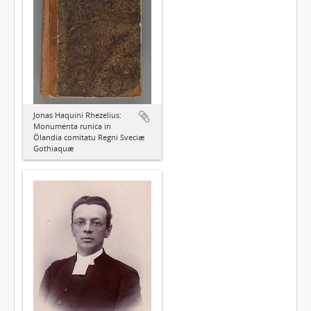
Jonas Haquini Rhezelius:
Monumenta runica in
Ölandia comitatu Regni Sveciæ
Gothiaquæ