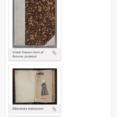
Krister Klasson Horn af
Åminne: Jordebok
Rålambska dräktboken