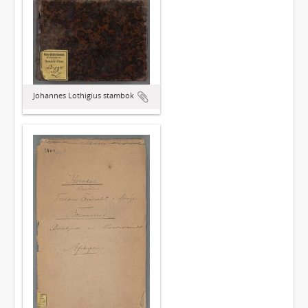
Johannes Lothigius stambok