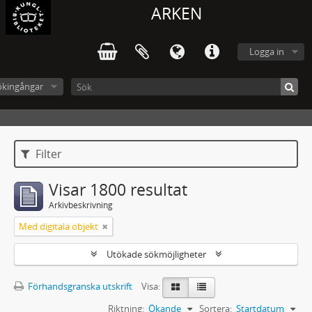
ARKEN
Logga in
ökingångar
Filter
Visar 1800 resultat
Arkivbeskrivning
Med digitala objekt
Utökade sökmöjligheter
Förhandsgranska utskrift
Visa:
Riktning:
Ökande
Sortera:
Startdatum