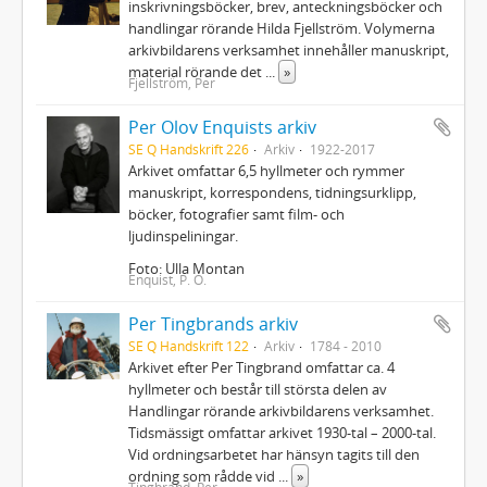
inskrivningsböcker, brev, anteckningsböcker och
handlingar rörande Hilda Fjellström. Volymerna
arkivbildarens verksamhet innehåller manuskript,
material rörande det
...
»
Fjellström, Per
Per Olov Enquists arkiv
SE Q Handskrift 226
Arkiv
1922-2017
Arkivet omfattar 6,5 hyllmeter och rymmer
manuskript, korrespondens, tidningsurklipp,
böcker, fotografier samt film- och
ljudinspeliningar.
Foto: Ulla Montan
Enquist, P. O.
Per Tingbrands arkiv
SE Q Handskrift 122
Arkiv
1784 - 2010
Arkivet efter Per Tingbrand omfattar ca. 4
hyllmeter och består till största delen av
Handlingar rörande arkivbildarens verksamhet.
Tidsmässigt omfattar arkivet 1930-tal – 2000-tal.
Vid ordningsarbetet har hänsyn tagits till den
ordning som rådde vid
...
»
Tingbrand, Per