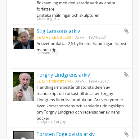
Boksamling med dedikerade verk av andra
författare
Enstaka målningar och skulpturer
Cedering, Siv
Stig Larssons arkiv
SE Q Handskrift 233
Arkiv
1974-2021
Arkivet omfattar 2,5 hyllmeter handlingar, främst
manuskript.
Larsson, Stig
Torgny Lindgrens arkiv
SE Q Handskrift 144
Arkiv
1964 - 2017
Handlingarna består till största delen av
manuskript och utkast till delar av Torgny
Lindgrens litterära produktion. Arkivet rymmer
även korrespondens och samlade tidningsklipp
om Torgny Lindgren och recensioner av hans
böcker.
Lindgren, Torgny
Torsten Fogelqvists arkiv