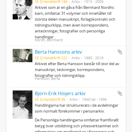
SE Q Handskrift 184
Arkiv
1915 - 2009
Arkivet som är en gåva från Bernhard Nordhs
barn, omfattar 31 volymer och innehåller till
största delen manuskript, förlagskontrakt och
tidningsurklipp, men även korrespondens,
anteckningar, fotografier och personliga
handlingar
Nordh, Bernhard
Berta Hanssons arkiv
SE Q Handskrift 222
Arkiv
1880 - 2018
Arkivet efter Berta Hansson består till stor del av
manuskript, teckningar, korrespondens,
fotografier och tidningsklipp.
Hansson, Berta
Björn-Erik Höijers arkiv
SE Q Handskrift 90
Arkiv
1940-tal - 1996
Handlingarna har strukturerats i de avdelningar
som normalt förekommer i personarkiv.
De Personliga handlingarna omfattar framförallt
betyg över utbildning och yrkesverksamhet och
information om medlemskap i föreningar och