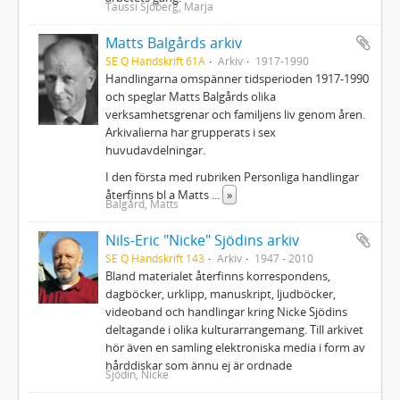
Taussi Sjöberg, Marja
Matts Balgårds arkiv
SE Q Handskrift 61A
Arkiv
1917-1990
Handlingarna omspänner tidsperioden 1917-1990
och speglar Matts Balgårds olika
verksamhetsgrenar och familjens liv genom åren.
Arkivalierna har grupperats i sex
huvudavdelningar.
I den första med rubriken Personliga handlingar
återfinns bl a Matts
...
»
Balgård, Matts
Nils-Eric "Nicke" Sjödins arkiv
SE Q Handskrift 143
Arkiv
1947 - 2010
Bland materialet återfinns korrespondens,
dagböcker, urklipp, manuskript, ljudböcker,
videoband och handlingar kring Nicke Sjödins
deltagande i olika kulturarrangemang. Till arkivet
hör även en samling elektroniska media i form av
hårddiskar som ännu ej är ordnade
Sjödin, Nicke