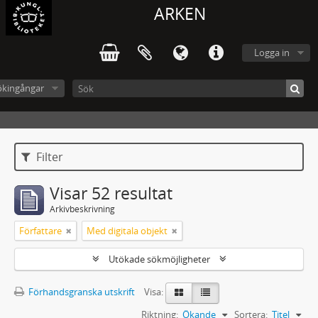
ARKEN
Logga in
ökingångar
Filter
Visar 52 resultat
Arkivbeskrivning
Författare
Med digitala objekt
Utökade sökmöjligheter
Förhandsgranska utskrift
Visa:
Riktning:
Ökande
Sortera:
Titel