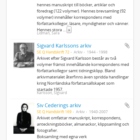
hennes manuskript till böcker, artiklar och
föredrag (122 volymer). Hennes brevsamling (92
volymer) innehåller korrespondens med
författarkollegor, läsare, myndigheter och vänner.
Hennes stora
...
»
Lidman, Sara
Sigvard Karlssons arkiv
SE Q Handskrift 72
Arkiv
1944 - 1998
Arkivet efter Sigvard Karlsson består av två
volymer främst innehållande korrespondens med
författarkollegor samt tidningsklipp. Bland
arkivmaterialet återfinns även spridda handlingar
kring Norrländska författarsällskapet som
startade 1957.
Karlsson, Sigvard
Siv Cederings arkiv
SE Q Handskrift 169
Arkiv
1940-2007
Arkivet omfattar manuskript, korrespondens,
anteckningsböcker, almanackor, klippsamling och
fotografier.
Boksamling med egna verk