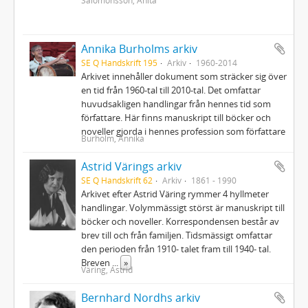
Annika Burholms arkiv
SE Q Handskrift 195
Arkiv
1960-2014
Arkivet innehåller dokument som sträcker sig över
en tid från 1960-tal till 2010-tal. Det omfattar
huvudsakligen handlingar från hennes tid som
författare. Här finns manuskript till böcker och
noveller gjorda i hennes profession som författare
Burholm, Annika
Astrid Värings arkiv
SE Q Handskrift 62
Arkiv
1861 - 1990
Arkivet efter Astrid Väring rymmer 4 hyllmeter
handlingar. Volymmässigt störst är manuskript till
böcker och noveller. Korrespondensen består av
brev till och från familjen. Tidsmässigt omfattar
den perioden från 1910- talet fram till 1940- tal.
Breven
...
»
Väring, Astrid
Bernhard Nordhs arkiv