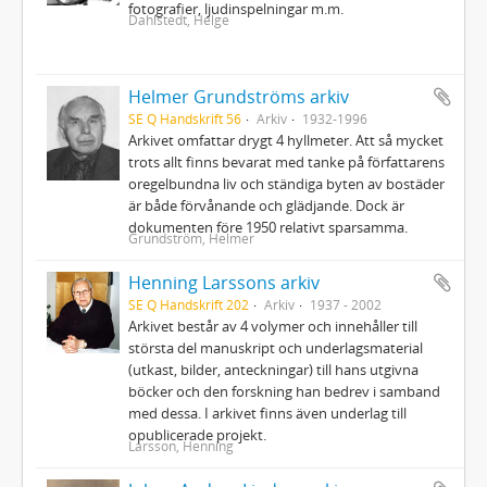
fotografier, ljudinspelningar m.m.
Dahlstedt, Helge
Helmer Grundströms arkiv
SE Q Handskrift 56
Arkiv
1932-1996
Arkivet omfattar drygt 4 hyllmeter. Att så mycket
trots allt finns bevarat med tanke på författarens
oregelbundna liv och ständiga byten av bostäder
är både förvånande och glädjande. Dock är
dokumenten före 1950 relativt sparsamma.
Grundström, Helmer
Henning Larssons arkiv
SE Q Handskrift 202
Arkiv
1937 - 2002
Arkivet består av 4 volymer och innehåller till
största del manuskript och underlagsmaterial
(utkast, bilder, anteckningar) till hans utgivna
böcker och den forskning han bedrev i samband
med dessa. I arkivet finns även underlag till
opublicerade projekt.
Larsson, Henning