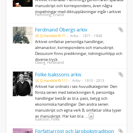
manuskript och korrespondens, även några
inspelningar med diktuppläsningar ingår i arkivet
Flemming, Erland
Ferdinand Öbergs arkiv
SE Q Handskrift 71
Arkiv
1871 - 1948
Arkivet omfattar personliga handlingar,
almanackor, korrespondens och manuskript.
Dessutom finns predikningar, tidningsurklipp och
diverse tryck.
Öberg, Ferdinand
Folke Isakssons arkiv
SE Q Handskrift 111
Arkiv
1910 - 2013
Arkivet har ordnats i sex huvudkategorier. Den
första serien med beteckningen A, personliga
handlingar består av bl.a. pass, betyg och
ekonomiska handlingar. Den andra serien
manuskript och egna verk B, omfattar olika typer
av manuskript. Här kan bl.a.
...
»
Isaksson, Folke
Författarröst och lärobokstradition