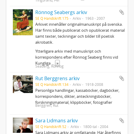
Rönnog Seabergs arkiv
SE Q Handskrift 175
Arkiv
1963 - 2007
Arkivet innehåller originalmanuskript på svenska.
Här finns både publicerat och opublicerat material
samt texter, teckningar och bilder till poetisk
akrobatik.
Ytterligare arkiv med manuskript och
korrespondens efter Rönnog Seaberg finns vid
Kungliga
...
»
Seaberg, Rönnog
Rut Berggrens arkiv
SE Q Handskrift 134
Arkiv
1918-2008
Personliga handlingar, kassaböcker, dagböcker,
korrespondens, dikter, anteckningsböcker,
forskningsmaterial, klippböcker, fotografier
Berggren, Rut
Sara Lidmans arkiv
SE Q Handskrift 52
Arkiv
1800-tal - 2004
Sara Lidmans arkiv är omfattande. Här återfinns