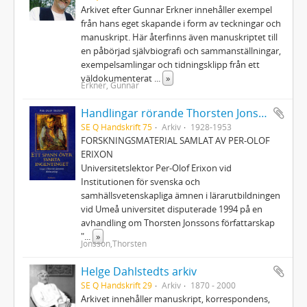
Arkivet efter Gunnar Erkner innehåller exempel
från hans eget skapande i form av teckningar och
manuskript. Här återfinns även manuskriptet till
en påbörjad självbiografi och sammanställningar,
exempelsamlingar och tidningsklipp från ett
väldokumenterat
...
»
Erkner, Gunnar
Handlingar rörande Thorsten Jonsson
SE Q Handskrift 75
Arkiv
1928-1953
FORSKNINGSMATERIAL SAMLAT AV PER-OLOF
ERIXON
Universitetslektor Per-Olof Erixon vid
Institutionen för svenska och
samhällsvetenskapliga ämnen i lärarutbildningen
vid Umeå universitet disputerade 1994 på en
avhandling om Thorsten Jonssons författarskap
"
...
»
Jonsson,Thorsten
Helge Dahlstedts arkiv
SE Q Handskrift 29
Arkiv
1870 - 2000
Arkivet innehåller manuskript, korrespondens,