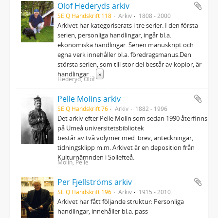
Olof Hederyds arkiv
SE Q Handskrift 118
Arkiv
1808 - 2000
Arkivet har kategoriserats i tre serier. I den första
serien, personliga handlingar, ingår bl.a.
ekonomiska handlingar. Serien manuskript och
egna verk innehåller bl.a. föredragsmanus.Den
största serien, som till stor del består av kopior, är
handlingar
...
»
Hederyd, Olof
Pelle Molins arkiv
SE Q Handskrift 76
Arkiv
1882 - 1996
Det arkiv efter Pelle Molin som sedan 1990 återfinns
på Umeå universitetsbibliotek
består av två volymer med brev, anteckningar,
tidningsklipp m.m. Arkivet är en deposition från
Kulturnämnden i Sollefteå.
Molin, Pelle
Per Fjellströms arkiv
SE Q Handskrift 196
Arkiv
1915 - 2010
Arkivet har fått följande struktur: Personliga
handlingar, innehåller bl.a. pass