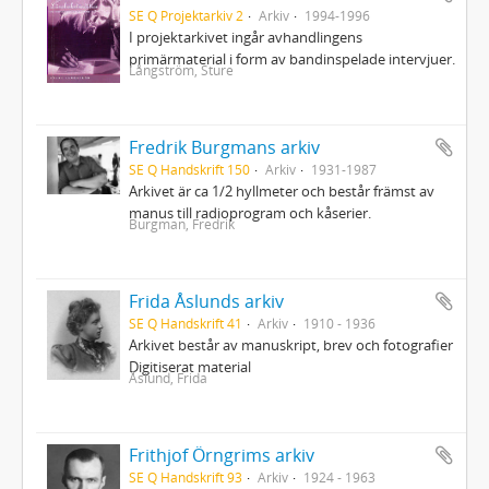
SE Q Projektarkiv 2
Arkiv
1994-1996
I projektarkivet ingår avhandlingens
primärmaterial i form av bandinspelade intervjuer.
Långström, Sture
Fredrik Burgmans arkiv
SE Q Handskrift 150
Arkiv
1931-1987
Arkivet är ca 1/2 hyllmeter och består främst av
manus till radioprogram och kåserier.
Burgman, Fredrik
Frida Åslunds arkiv
SE Q Handskrift 41
Arkiv
1910 - 1936
Arkivet består av manuskript, brev och fotografier
Digitiserat material
Åslund, Frida
Frithjof Örngrims arkiv
SE Q Handskrift 93
Arkiv
1924 - 1963