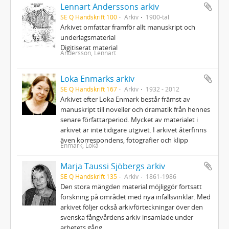
Lennart Anderssons arkiv
SE Q Handskrift 100
Arkiv
1900-tal
Arkivet omfattar framför allt manuskript och
underlagsmaterial
Digitiserat material
Andersson, Lennart
Loka Enmarks arkiv
SE Q Handskrift 167
Arkiv
1932 - 2012
Arkivet efter Loka Enmark består främst av
manuskript till noveller och dramatik från hennes
senare författarperiod. Mycket av materialet i
arkivet är inte tidigare utgivet. I arkivet återfinns
även korrespondens, fotografier och klipp
Enmark, Loka
Marja Taussi Sjöbergs arkiv
SE Q Handskrift 135
Arkiv
1861-1986
Den stora mängden material möjliggör fortsatt
forskning på området med nya infallsvinklar. Med
arkivet följer också arkivförteckningar över den
svenska fångvårdens arkiv insamlade under
arbetets gång.