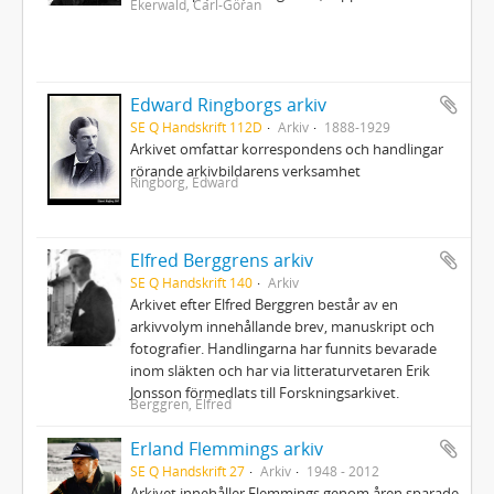
Ekerwald, Carl-Göran
Edward Ringborgs arkiv
SE Q Handskrift 112D
Arkiv
1888-1929
Arkivet omfattar korrespondens och handlingar
rörande arkivbildarens verksamhet
Ringborg, Edward
Elfred Berggrens arkiv
SE Q Handskrift 140
Arkiv
Arkivet efter Elfred Berggren består av en
arkivvolym innehållande brev, manuskript och
fotografier. Handlingarna har funnits bevarade
inom släkten och har via litteraturvetaren Erik
Jonsson förmedlats till Forskningsarkivet.
Berggren, Elfred
Erland Flemmings arkiv
SE Q Handskrift 27
Arkiv
1948 - 2012
Arkivet innehåller Flemmings genom åren sparade