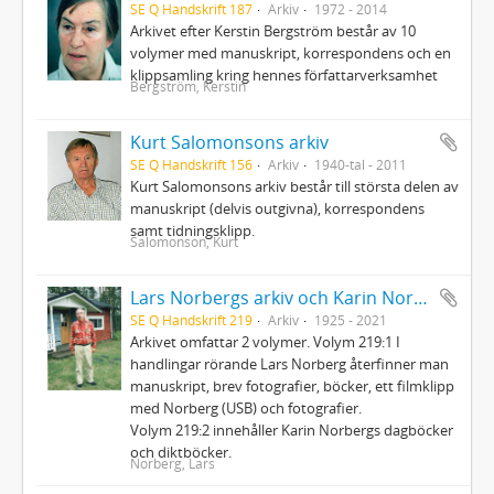
SE Q Handskrift 187
Arkiv
1972 - 2014
Arkivet efter Kerstin Bergström består av 10
volymer med manuskript, korrespondens och en
klippsamling kring hennes författarverksamhet
Bergström, Kerstin
Kurt Salomonsons arkiv
SE Q Handskrift 156
Arkiv
1940-tal - 2011
Kurt Salomonsons arkiv består till största delen av
manuskript (delvis outgivna), korrespondens
samt tidningsklipp.
Salomonson, Kurt
Lars Norbergs arkiv och Karin Norbergs arkiv
SE Q Handskrift 219
Arkiv
1925 - 2021
Arkivet omfattar 2 volymer. Volym 219:1 I
handlingar rörande Lars Norberg återfinner man
manuskript, brev fotografier, böcker, ett filmklipp
med Norberg (USB) och fotografier.
Volym 219:2 innehåller Karin Norbergs dagböcker
och diktböcker.
Norberg, Lars