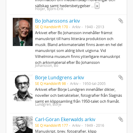
sällskap samt hedersbetygelser
...
»
Höijer, Björn-Erik
Bo Johanssons arkiv
SE Q Handskrift 170
Arkiv
1940 - 2013
Arkivet efter Bo Johansson innehåller främst
manuskript till hans litterära produktion och
musik. Bland arkivmaterialet finns även en hel del
manuskript som aldrig blivit utgivna. Vid
Vilhelmina museum finns ytterligare manuskript
och arkivmaterial efter Bo Johansson
Johansson, Bo
Börje Lundgrens arkiv
SE Q Handskrift 98
Arkiv
1950-tal-2005
Arkivet efter Börje Lundgren innehåller dikter,
noveller och betraktelser, fotografier från Slagnäs
samt en klippsamling från 1950-talet och framåt.
Lundgren, Börje
Carl-Göran Ekerwalds arkiv
SE Q Handskrift 177
Arkiv
1949 - 2016
Manuskript, brev, fotografier, klipp