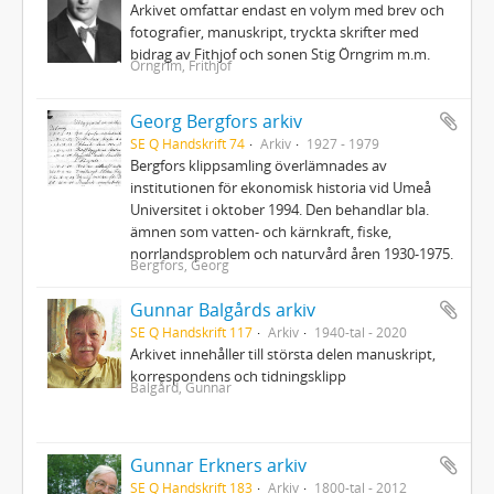
Arkivet omfattar endast en volym med brev och
fotografier, manuskript, tryckta skrifter med
bidrag av Fithjof och sonen Stig Örngrim m.m.
Örngrim, Frithjof
Georg Bergfors arkiv
SE Q Handskrift 74
Arkiv
1927 - 1979
Bergfors klippsamling överlämnades av
institutionen för ekonomisk historia vid Umeå
Universitet i oktober 1994. Den behandlar bla.
ämnen som vatten- och kärnkraft, fiske,
norrlandsproblem och naturvård åren 1930-1975.
Bergfors, Georg
Gunnar Balgårds arkiv
SE Q Handskrift 117
Arkiv
1940-tal - 2020
Arkivet innehåller till största delen manuskript,
korrespondens och tidningsklipp
Balgård, Gunnar
Gunnar Erkners arkiv
SE Q Handskrift 183
Arkiv
1800-tal - 2012