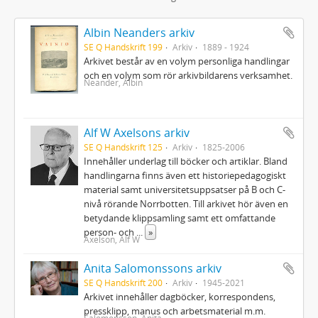
Albin Neanders arkiv
SE Q Handskrift 199
Arkiv
1889 - 1924
Arkivet består av en volym personliga handlingar
och en volym som rör arkivbildarens verksamhet.
Neander, Albin
Alf W Axelsons arkiv
SE Q Handskrift 125
Arkiv
1825-2006
Innehåller underlag till böcker och artiklar. Bland
handlingarna finns även ett historiepedagogiskt
material samt universitetsuppsatser på B och C-
nivå rörande Norrbotten. Till arkivet hör även en
betydande klippsamling samt ett omfattande
person- och
...
»
Axelson, Alf W
Anita Salomonssons arkiv
SE Q Handskrift 200
Arkiv
1945-2021
Arkivet innehåller dagböcker, korrespondens,
pressklipp, manus och arbetsmaterial m.m.
Salomonsson, Anita