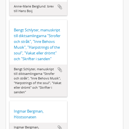
Anne-Marie Berglund: brev
till Hans Boij
Bengt Schlyter, manuskript
till diktsamlingarna "Strofer
och stråk", "Inre Behovs
Musik", "Harpstrings of the
soul", "Vakat eller drömt"
och "Skrifter i sanden"
Bengt Schlyter, manuskript
till diktsamlingarna "Strofer
och stråk", "Inre Behovs Musik",
"Harpstrings of the soul", "Vakat
eller drömt" och "Skrifter i
sanden"
Ingmar Bergman,
Höstsonaten
Ingmar Bergman,