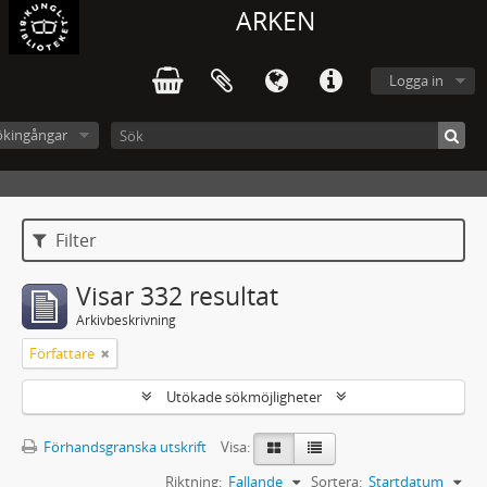
ARKEN
Logga in
ökingångar
Filter
Visar 332 resultat
Arkivbeskrivning
Författare
Utökade sökmöjligheter
Förhandsgranska utskrift
Visa:
Riktning:
Fallande
Sortera:
Startdatum