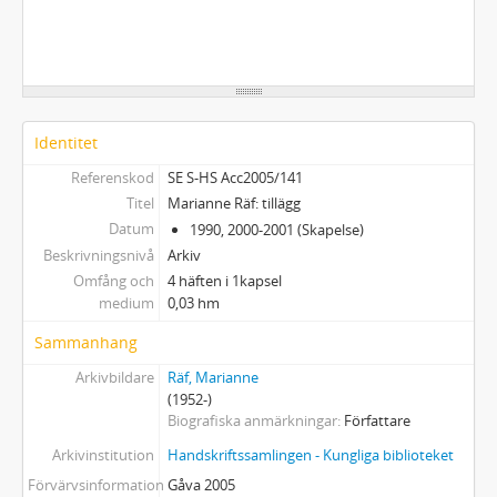
Identitet
Referenskod
SE S-HS Acc2005/141
Titel
Marianne Räf: tillägg
Datum
1990, 2000-2001 (Skapelse)
Beskrivningsnivå
Arkiv
Omfång och
4 häften i 1kapsel
medium
0,03 hm
Sammanhang
Arkivbildare
Räf, Marianne
(1952-)
Biografiska anmärkningar
Författare
Arkivinstitution
Handskriftssamlingen - Kungliga biblioteket
Förvärvsinformation
Gåva 2005