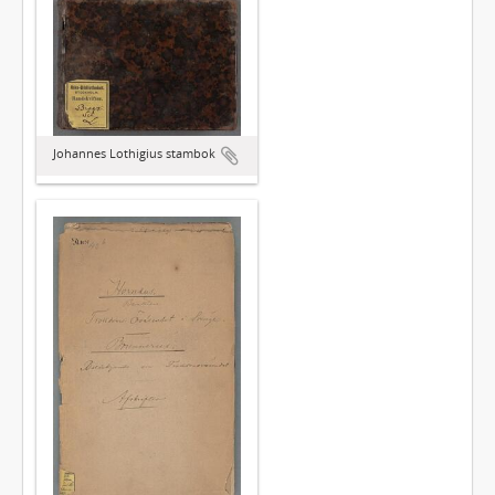
Johannes Lothigius stambok