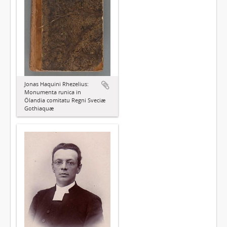
Jonas Haquini Rhezelius:
Monumenta runica in
Ölandia comitatu Regni Sveciæ
Gothiaquæ