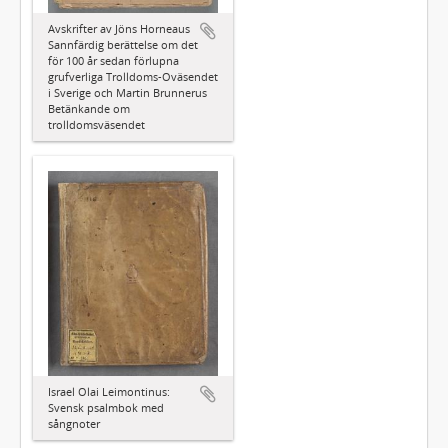
Avskrifter av Jöns Horneaus
Sannfärdig berättelse om det
för 100 år sedan förlupna
grufverliga Trolldoms-Oväsendet
i Sverige och Martin Brunnerus
Betänkande om
trolldomsväsendet
Israel Olai Leimontinus:
Svensk psalmbok med
sångnoter