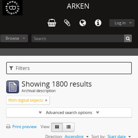
ARKEN
Log in
Browse
Filters
Showing 1800 results
Archival description
With digital objects
Advanced search options
Print preview
View:
Direction:
Ascending
Sort by:
Start date