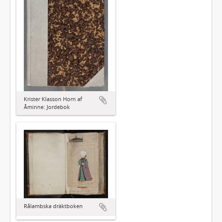
Krister Klasson Horn af
Åminne: Jordebok
Rålambska dräktboken