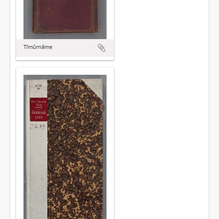
Tīmūrnāme