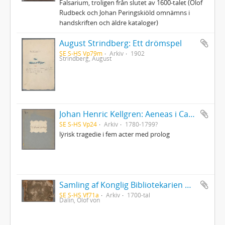
Falsarium, troligen från slutet av 1600-talet (Olof
Rudbeck och Johan Peringskiöld omnämns i
handskriften och äldre kataloger)
August Strindberg: Ett drömspel
SE S-HS Vp79m
Arkiv
1902
Strindberg, August
Johan Henric Kellgren: Aeneas i Carthago
SE S-HS Vp24
Arkiv
1780-1799?
lÿrisk tragedie i fem acter med prolog
Samling af Konglig Bibliotekarien Olof Dalins versar
SE S-HS Vf71a
Arkiv
1700-tal
Dalin, Olof von