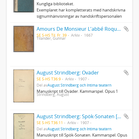
Kungliga biblioteket.
Exemplaret har kompletterats med handskrivna
signumhänvisningar av handskriftspersonalen
Amours De Monsieur L'abbé Roquette avec Mademoiselle de Montauzier par Monsieur L'abbé Le Camus 1667
SE S-HS Til. Fr. 39
Arkiv
1667
Tilander, Gunnar
August Strindberg: Oväder
SE S-HS T36:9
Arkiv
1907
Del av
August Strindberg och Intima teatern
Manuskript till Oväder. Kammarspel. Opus 1
Strindberg, August
August Strindberg: Spök-Sonaten [Spöksonaten]
SE S-HS T36:11
Arkiv
1907
Del av
August Strindberg och Intima teatern
Manuskript till Spök-Sonaten. Kammarspel. Opus