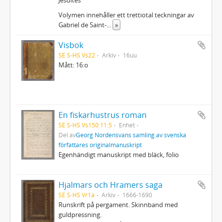
Volymen innehåller ett trettiotal teckningar av
Gabriel de Saint-
...
»
Visbok
SE S-HS Vs22
Arkiv
16uu
Mått: 16:o
En fiskarhustrus roman
SE S-HS Vs150:11:5
Enhet
Del av
Georg Nordensvans samling av svenska
författares originalmanuskript
Egenhändigt manuskript med bläck, folio
Hjalmars och Hramers saga
SE S-HS Vr1a
Arkiv
1666-1690
Runskrift på pergament. Skinnband med
guldpressning.