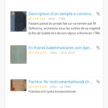
Description d'un temple a construire dans le Jardin d'Haga
SE S-HS S32
Arkiv
1788
Faisant partie du projet fait sur ce terrein par M.
Dufourny, architecte sous les ordres de sa majesté
le Roi de Suéde lors de son séjour a Rome en 1784.
En fransk balettmästares och danslärares i Bruxelles 1614-19 anteckningsbok
SE S-HS S253
Arkiv
1614-1619
Partitur för instrumentalmusik (trestämmig sättning) i tabulatur
SE S-HS S228
Arkiv
ca 1680
Franska och tyska kompositioner