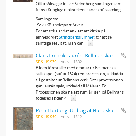
Olika sökvägar in i de Strindberg-samlingar som
finns i Kungliga bibliotekets handskriftssamling:
Samlingarna:
-Sök i KB:s söktjänst Arken.
För att söka är det enklast att klicka på
ämnesordet
Strindbergsrummet
för att se
samtliga resultat. Man kan
...
»
Claes Fredrik Laurén: Bellmanska sällskapets procession
SE S-HS S79
Arkiv
1832
Bilden föreställer medlemmar ur Bellmanska
sällskapet (stiftat 1824) i en procession, utklädda
till gestalter ur Bellmans verk. Sist i processionen
går Laurén själv, utklädd till Målaren Ek
Processionen ska ha ägt rum årligen på Bellmans
födelsedag den 4
...
»
Pehr Hörberg: Utdrag af Nordiska Konungars Chrönica och Edda Islandorum
SE S-HS S60
Arkiv
1812