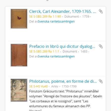
Clerck, Carl Alexander, 1709-1765. - Icones insectorum rariorum. (Pl.titelbl.) Stockholm. 1-2. 1759-65. [Del 1], Caroli Clerck reg: soc: scient: Upsal: membr: Icones insectorum rariorum cum nominibus eorum trivialibus, locisqve e C: Linnæi ... Syst: nat: allegatis Holmiæ 1759.. - 1759
SE S-SBS 289 Ra 1:1:90
Dokument
1759
Del av
Svenska raritetssamlingen
Prefacio in librū qui dicitur dyalogus creaturar[um] moralizatus omni materie morali iocundo et edificatiuo modo applicabilis. - 1483
SE S-SBS 289 Ra 1:1:1
Dokument
1483
Del av
Svenska raritetssamlingen
Philotanus, poëme, en forme de dialogue, ou l'histoire de la constitution unigenitus
SE S-HS Vu40
Arkiv
1750-1799
Förutom Grécourts text "Philotanus" innehåller
volymen "Abregé de l'histoire des jésuites", fabeln
"Les corbeaux et le rossignol", samt "Les
enluminures du fameux almanach des PP.
Jésuites"