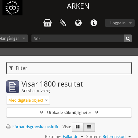
ARKEN
Logga in
ökingångar
Filter
Visar 1800 resultat
Arkivbeskrivning
Med digitala objekt
Utökade sökmöjligheter
Förhandsgranska utskrift
Visa:
Riktning:
Fallande
Sortera:
Referenskod