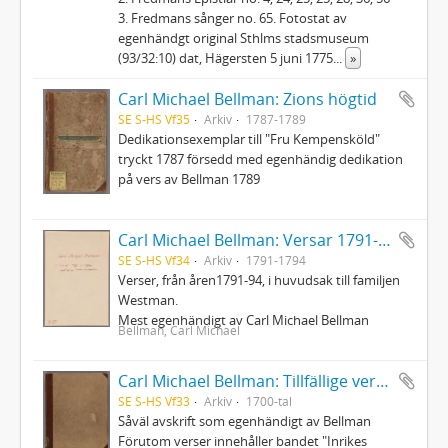
3. Fredmans sånger no. 65. Fotostat av
egenhändgt original Sthlms stadsmuseum
(93/32:10) dat, Hägersten 5 juni 1775
...
»
Carl Michael Bellman: Zions högtid
SE S-HS Vf35
Arkiv
1787-1789
Dedikationsexemplar till "Fru Kempensköld"
tryckt 1787 försedd med egenhändig dedikation
på vers av Bellman 1789
Carl Michael Bellman: Versar 1791-94, mest till Westmanska familjen
SE S-HS Vf34
Arkiv
1791-1794
Verser, från åren1791-94, i huvudsak till familjen
Westman.
Mest egenhändigt av Carl Michael Bellman
Bellman, Carl Michael
Carl Michael Bellman: Tillfällige verser och rim skrifne och hopsamlade innom ett hus, där Auctor finner sig älskad och wälkommen
SE S-HS Vf33
Arkiv
1700-tal
Såväl avskrift som egenhändigt av Bellman
Förutom verser innehåller bandet "Inrikes