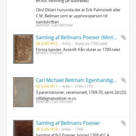
en kol. teckning (af Masreliez)"
Obs! Oklart huruvida det är Erik Palmstedt eller
C.M. Bellman som är upphovsperson till
handskriften
Bellman, Carl Michael
Samling af Bellmans Poesier (Mintons ex.)
SE S-HS Vf12
Arkiv
Slutet av 1700-talet
Första bandet. Avskrift från slutet av 1700-talet
Minton, Thomas
Carl Michael Bellman: Egenhändiga koncepter
SE S-HS Vf11
Arkiv
1769-1770
3 parentationer, ceremoniell, 1769-70, samt 24 (25)
tillfällighetsdikter m.m.
Bellman, Carl Michael
Samling af Bellmans Poesier
SE S-HS Vf10
Arkiv
1769
Samling af B-S Poesier, börjad 1769 af C.A.