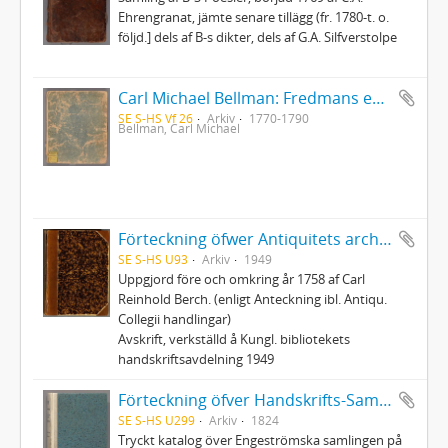
Ehrengranat, jämte senare tillägg (fr. 1780-t. o.
följd.] dels af B-s dikter, dels af G.A. Silfverstolpe
Carl Michael Bellman: Fredmans epistlar [Nechers ex.]. Ep. 1-50
SE S-HS Vf 26
Arkiv
1770-1790
Bellman, Carl Michael
Förteckning öfwer Antiquitets archivi handskrifter (Avskrift)
SE S-HS U93
Arkiv
1949
Uppgjord före och omkring år 1758 af Carl
Reinhold Berch. (enligt Anteckning ibl. Antiqu.
Collegii handlingar)
Avskrift, verkställd å Kungl. bibliotekets
handskriftsavdelning 1949
Förteckning öfver Handskrifts-Samlingen uti Hans Excellence, Stats-Ministern, Academie-Canzlern, m.m. Herr Grefve L. v. Engeströms Bibliothek
SE S-HS U299
Arkiv
1824
Tryckt katalog över Engeströmska samlingen på