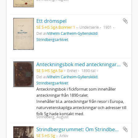
Ett drömspel
SE S-HS SgA:Bonnier:1
Underserie
1901
Del av
Vilhelm Carlheim-Gyllensköld:
Strindbergsarkivet
Anteckningsbok med anteckningar av Strindberg
SE S-HS SgA:5a
Enhet
1890-tal
Del av
Vilhelm Carlheim-Gyllensköld:
Strindbergsarkivet
Anteckningsbok i fickformat som innehåller
anteckningar från 1890-talet.
Innehåller bl.a. anteckningar från resor i Europa,
naturvetenskapliga anteckningar och adresser till
folk Sg hade kontakt med.
Strindberg, August
Strindbergsrummet: Om Strindbergssamlingarna på Kungliga biblioteket
SE S-HS Sg
Arkiv