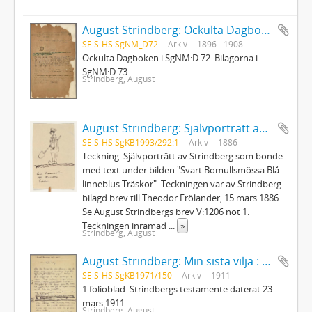
August Strindberg: Ockulta Dagboken
SE S-HS SgNM_D72
Arkiv
1896 - 1908
Ockulta Dagboken i SgNM:D 72. Bilagorna i
SgNM:D 73
Strindberg, August
August Strindberg: Självporträtt av Strindberg som bonde
SE S-HS SgKB1993/292:1
Arkiv
1886
Teckning. Självporträtt av Strindberg som bonde
med text under bilden "Svart Bomullsmössa Blå
linneblus Träskor". Teckningen var av Strindberg
bilagd brev till Theodor Frölander, 15 mars 1886.
Se August Strindbergs brev V:1206 not 1.
Teckningen inramad
...
»
Strindberg, August
August Strindberg: Min sista vilja : Testamente
SE S-HS SgKB1971/150
Arkiv
1911
1 folioblad. Strindbergs testamente daterat 23
mars 1911
Strindberg, August