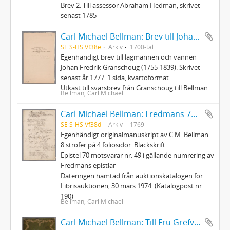
Brev 2: Till assessor Abraham Hedman, skrivet
senast 1785
Carl Michael Bellman: Brev till Johan Fredrik Granschoug
SE S-HS Vf38e
Arkiv
1700-tal
Egenhändigt brev till lagmannen och vännen
Johan Fredrik Granschoug (1755-1839). Skrivet
senast år 1777. 1 sida, kvartoformat
Utkast till svarsbrev från Granschoug till Bellman.
Bellman, Carl Michael
Carl Michael Bellman: Fredmans 70:e Epistel. Om landstigningen wid Klubben i Mälarn en höst-afton 1769
SE S-HS Vf38d
Arkiv
1769
Egenhändigt originalmanuskript av C.M. Bellman.
8 strofer på 4 foliosidor. Bläckskrift
Epistel 70 motsvarar nr. 49 i gällande numrering av
Fredmans epistlar
Dateringen hämtad från auktionskatalogen för
Librisauktionen, 30 mars 1974. (Katalogpost nr
190)
Bellman, Carl Michael
Carl Michael Bellman: Till Fru Grefvinnan Hårdh på dess Födelse-Dagh den XIII Februarij 1784