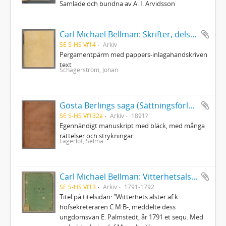
Samlade och bundna av A. I. Arvidsson
Carl Michael Bellman: Skrifter, dels original, dels afskrifter av Johan O. Schagerström
SE S-HS Vf14
Arkiv
Pergamentpärm med pappers-inlagahandskriven
text
Schagerström, Johan
Gösta Berlings saga (Sättningsförlagan)
SE S-HS Vf132a
Arkiv
1891?
Egenhändigt manuskript med bläck, med många
rättelser och strykningar
Lagerlöf, Selma
Carl Michael Bellman: Vitterhetsalster
SE S-HS Vf13
Arkiv
1791-1792
Titel på titelsidan: "Witterhets alster af k.
hofsekreteraren C.M.B-, meddelte dess
ungdomsvän E. Palmstedt, år 1791 et sequ. Med