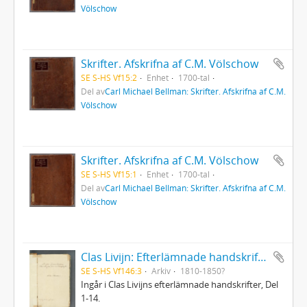
Völschow
Skrifter. Afskrifna af C.M. Völschow
SE S-HS Vf15:2
Enhet
1700-tal
Del av
Carl Michael Bellman: Skrifter. Afskrifna af C.M.
Völschow
Skrifter. Afskrifna af C.M. Völschow
SE S-HS Vf15:1
Enhet
1700-tal
Del av
Carl Michael Bellman: Skrifter. Afskrifna af C.M.
Völschow
Clas Livijn: Efterlämnade handskrifter - Del 3. Romaner
SE S-HS Vf146:3
Arkiv
1810-1850?
Ingår i Clas Livijns efterlämnade handskrifter, Del
1-14.