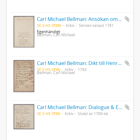
Carl Michael Bellman: Ansökan om konfirmationsfullmakt på sekreterarebeställningen i Nummerlotteriet
SE S-HS Vf38k
Arkiv
Skriven senast 1781
Egenhändigt
Bellman, Carl Michael
Carl Michael Bellman: Dikt till Henric Brandel 14/9 1793 - "Hemkommen ädla wän från Barbariets wåda..."
SE S-HS Vf38j
Arkiv
1793
Bellman, Carl Michael
Carl Michael Bellman: Dialogue & Elegi vid fru Anne Charlotta Schröderheims död 1 jan. 1792 (Avskrift)
SE S-HS Vf38i
Arkiv
Slutet av 1700-tal