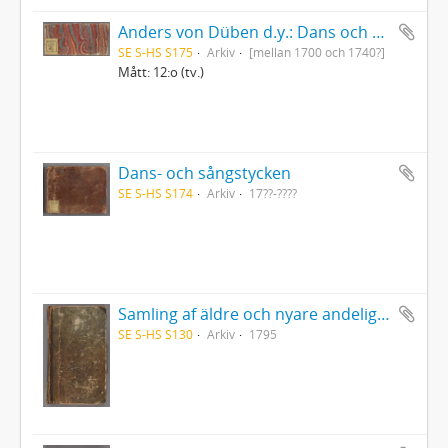
Anders von Düben d.y.: Dans och sångmelodier samt marscher etc., dels i gammal tabulatur, dels i fem-linjesystemets notskrift
SE S-HS S175
Arkiv
[mellan 1700 och 1740?]
Mått: 12:o (tv.)
Dans- och sångstycken
SE S-HS S174
Arkiv
17??-????
Samling af äldre och nyare andeliga sånger och werser
SE S-HS S130
Arkiv
1795