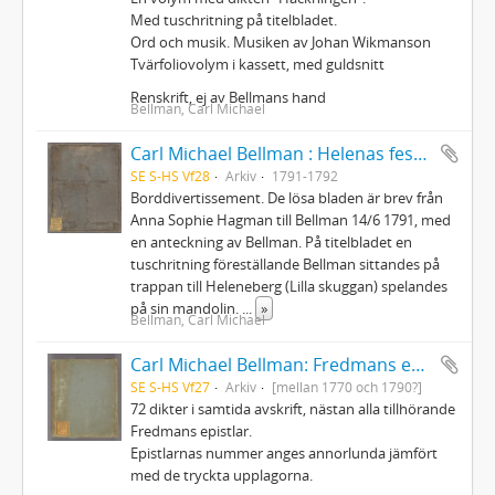
Med tuschritning på titelbladet.
Ord och musik. Musiken av Johan Wikmanson
Tvärfoliovolym i kassett, med guldsnitt
Renskrift, ej av Bellmans hand
Bellman, Carl Michael
Carl Michael Bellman : Helenas fest d. 31 Juli 1792
SE S-HS Vf28
Arkiv
1791-1792
Borddivertissement. De lösa bladen är brev från
Anna Sophie Hagman till Bellman 14/6 1791, med
en anteckning av Bellman. På titelbladet en
tuschritning föreställande Bellman sittandes på
trappan till Heleneberg (Lilla skuggan) spelandes
på sin mandolin.
...
»
Bellman, Carl Michael
Carl Michael Bellman: Fredmans epistlar m.m.
SE S-HS Vf27
Arkiv
[mellan 1770 och 1790?]
72 dikter i samtida avskrift, nästan alla tillhörande
Fredmans epistlar.
Epistlarnas nummer anges annorlunda jämfört
med de tryckta upplagorna.