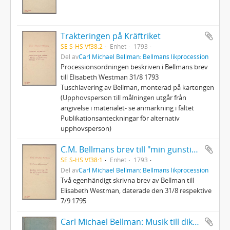
Trakteringen på Kräftriket
SE S-HS Vf38:2
Enhet
1793
Del av
Carl Michael Bellman: Bellmans likprocession
Processionsordningen beskriven i Bellmans brev
till Elisabeth Westman 31/8 1793
Tuschlavering av Bellman, monterad på kartongen
(Upphovsperson till målningen utgår från
angivelse i materialet- se anmärkning i fältet
Publikationsanteckningar för alternativ
upphovsperson)
C.M. Bellmans brev till "min gunstiga Fru"
SE S-HS Vf38:1
Enhet
1793
Del av
Carl Michael Bellman: Bellmans likprocession
Två egenhändigt skrivna brev av Bellman till
Elisabeth Westman, daterade den 31/8 respektive
7/9 1795
Carl Michael Bellman: Musik till dikter av C.M. Bellman med ord mellan notskriften