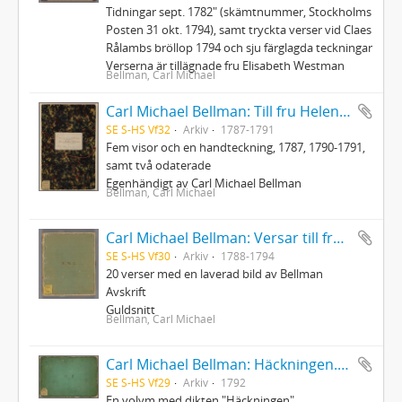
Tidningar sept. 1782" (skämtnummer, Stockholms
Posten 31 okt. 1794), samt tryckta verser vid Claes
Rålambs bröllop 1794 och sju färglagda teckningar
Verserna är tillägnade fru Elisabeth Westman
Bellman, Carl Michael
Carl Michael Bellman: Till fru Helena Qviding, N. von Rosenstein m.fl.
SE S-HS Vf32
Arkiv
1787-1791
Fem visor och en handteckning, 1787, 1790-1791,
samt två odaterade
Egenhändigt av Carl Michael Bellman
Bellman, Carl Michael
Carl Michael Bellman: Versar till fru Helena Qviding och medlemmar af hennes familj, 1788-1794
SE S-HS Vf30
Arkiv
1788-1794
20 verser med en laverad bild av Bellman
Avskrift
Guldsnitt
Bellman, Carl Michael
Carl Michael Bellman: Häckningen. Dedicerad till fru Gustava Palmstedt och Herr Intendenten Fischerström den 31 Martii 1792
SE S-HS Vf29
Arkiv
1792
En volym med dikten "Häckningen".