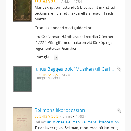
SE S-HS Vf38c
Arkiv
1784
Manuskript omfattande 5 blad, samt inklistrad
teckning, en vignett i akvarell signerad J. Fredr.
Martin
Grönt skinnband med gulddekor
Fru Grefvinnan Hårdh avser Fredrika Günther
(1722-1795), gift med majoren vid Jönköpings
regemente Carl Günther
Framgår
...
»
Julius Bagges bok "Musiken till Carl Michael Bellmans sånger, arrangerade af E. Drake" med Adolf Lindgrens anteckningar
SE S-HS Vf38b
Arkiv
Llindgren, Adolf
Bellmans likprocession
SE S-HS Vf38:3
Enhet
1793
Del av
Carl Michael Bellman: Bellmans likprocession
Tuschlavering av Bellman, monterad på kartong