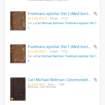
Fredmans epistlar Del 2 (Med bortriven dedikation)
SE S-HS Vf22:2
Enhet
1772
Del av
Carl Michael Bellman: Fredmans epistlar Del 1-
2
Fredmans epistlar Del 1 (Med bortriven dedikation)
SE S-HS Vf22:1
Enhet
1772
Del av
Carl Michael Bellman: Fredmans epistlar Del 1-
2
Carl Michael Bellman: Ceremonielle vid Parentation i Riddar-Capittlet af de Två Förgyllta Svinen, hållen öfver Bränvinsbrännaren och Ridd. Lundholm d.15 Okt.1769 af Ordensparentatorn... Janke Jensen
SE S-HS Vf20
Arkiv
1769
Bellman, Carl Michael