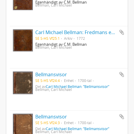
Egenhändigt av C.M. Bellman
Bellman, Carl Michael
Carl Michael Bellman: Fredmans epistlar [dedicerade till J.D. Duwall] Del 1
SE S-HS Vf25:1
Arkiv
1772
Egenhändigt av C.M. Bellman
Bellman, Carl Michael
Bellmansvisor
SE S-HS Vf24:4
Enhet
1700-tal
Del av
Carl Michael Bellman: ”Bellmansvisor”
Bellman, Carl Michael
Bellmansvisor
SE S-HS Vf24:3
Enhet
1700-tal
Del av
Carl Michael Bellman: ”Bellmansvisor”
Bellman, Carl Michael