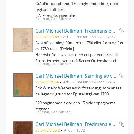
Gråblått pappband. 180 paginerade sidor, med
register i början.
F.A. Ekmarks exemplar
Bellman, Carl Michael
Carl Michael Bellman: Fredmans epistlar och sånger m.fl. Bellman-texter
SE S-HS Vf26b
Arkiv
[mellan 1780 och 1785?]
Avskriftssamling från omkr. 1780 eller förra hälften
av 1780-talet. [Defekt]
Handskriften avslutas med ett par versbrev till
Schröderheim, samt två Bacchi Ordenskapitel
Bellman, Carl Michael
Carl Michael Bellman: Samling av visor och mindre poemer
SE S-HS Vf26a
Arkiv
[mellan 1770 och 1790?]
Erik Wilhelm Westes avskriftssamling, som anses
ha legat till grund för Epistelutgåvan 1790.
229 paginerade sidor och 15 sidor opaginerat
register
Bellman, Carl Michael
Carl Michael Bellman: Fredmans epistlar [dedicerade till J.D. Duwall] Del 2
SE S-HS Vf25:2
Arkiv
1772