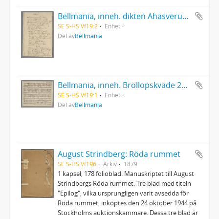
Bellmania, inneh. dikten Ahasverus och Drottning Ester 28/3 1768
SE S-HS Vf19:2
Enhet
Del av
Bellmania
Bellmania, inneh. Bröllopskväde 20/6 1793 med vignett af Sergel och musik af Uttini, m.m.
SE S-HS Vf19:1
Enhet
Del av
Bellmania
August Strindberg: Röda rummet
SE S-HS Vf196
Arkiv
1879
1 kapsel, 178 folioblad. Manuskriptet till August
Strindbergs Röda rummet. Tre blad med titeln
"Epilog", vilka ursprungligen varit avsedda för
Röda rummet, inköptes den 24 oktober 1944 på
Stockholms auktionskammare. Dessa tre blad är