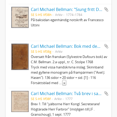
Carl Michael Bellman: "Siung fritt Dens Skål wid cyperwin ... "
SE S-HS Vf38h
Arkiv
1774–1784
På baksidan egenhändig notskrift av Francesco
Uttini
Carl Michael Bellman: Bok med dedikation - "Underwisning lemnad af en fader åt sin son, som företager sig en lång resa…"
SE S-HS Vf38g
Arkiv
Översatt från franskan (Sylvestre Dufours bok) av
C.M. Bellman. 2:a uppl., tr. C. Stolpe 1768
Tryck med vissa handskrivna inslag. Skinnband
med gyllene monogram på frampärmen ("Axel J.
Hasen"). 136 sidor = 20 sidor + sid. [1] - 116
Försättsblad med
...
»
Carl Michael Bellman: Två brev i samtida avskrift
SE S-HS Vf38f
Arkiv
1777
Brev 1: Till "yälborne Herr Kongl. Secreterare!
Högtärade Herr Farbror" (möjligen till J.F .
Granschoug), 1 sept. 1777