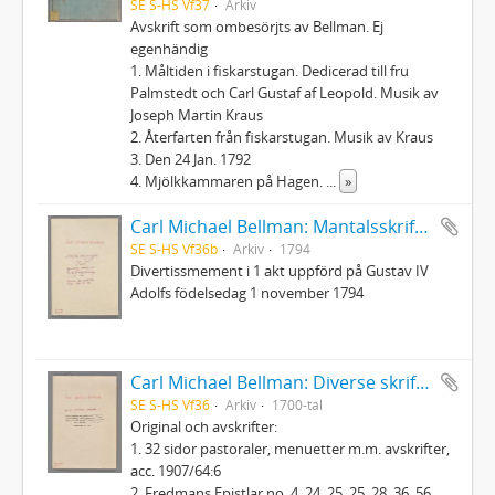
SE S-HS Vf37
Arkiv
Avskrift som ombesörjts av Bellman. Ej
egenhändig
1. Måltiden i fiskarstugan. Dedicerad till fru
Palmstedt och Carl Gustaf af Leopold. Musik av
Joseph Martin Kraus
2. Återfarten från fiskarstugan. Musik av Kraus
3. Den 24 Jan. 1792
4. Mjölkkammaren på Hagen.
...
»
Carl Michael Bellman: Mantalsskrifningen
SE S-HS Vf36b
Arkiv
1794
Divertissmement i 1 akt uppförd på Gustav IV
Adolfs födelsedag 1 november 1794
Carl Michael Bellman: Diverse skrifter
SE S-HS Vf36
Arkiv
1700-tal
Original och avskrifter:
1. 32 sidor pastoraler, menuetter m.m. avskrifter,
acc. 1907/64:6
2. Fredmans Epistlar no. 4, 24, 25, 25, 28, 36, 56