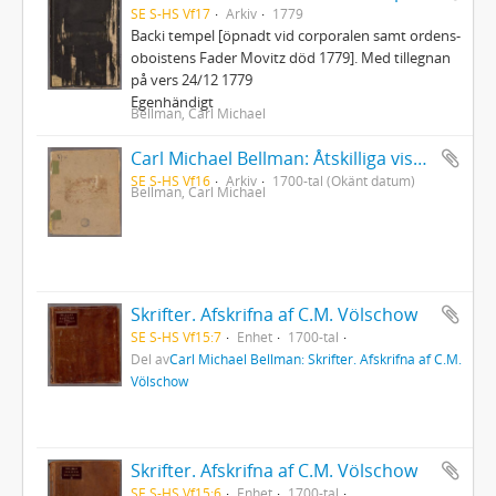
SE S-HS Vf17
Arkiv
1779
Backi tempel [öpnadt vid corporalen samt ordens-
oboistens Fader Movitz död 1779]. Med tillegnan
på vers 24/12 1779
Egenhändigt
Bellman, Carl Michael
Carl Michael Bellman: Åtskilliga visor, samt en del af dess Fredmans epistlar
SE S-HS Vf16
Arkiv
1700-tal (Okänt datum)
Bellman, Carl Michael
Skrifter. Afskrifna af C.M. Völschow
SE S-HS Vf15:7
Enhet
1700-tal
Del av
Carl Michael Bellman: Skrifter. Afskrifna af C.M.
Völschow
Skrifter. Afskrifna af C.M. Völschow
SE S-HS Vf15:6
Enhet
1700-tal