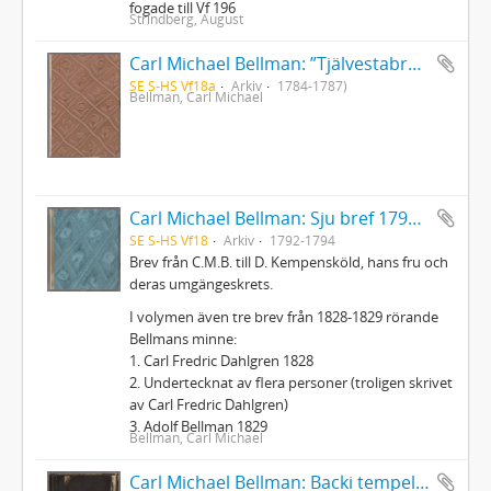
fogade till Vf 196
Strindberg, August
Carl Michael Bellman: ”Tjälvestabreven”. 18 versbrev (1784-1787) från Bellman till Daniel och Gustaviana Kempensköld på Tjälvesta. Illustrationer av Pehr Hilleström, J.T. Sergel och J.G. Bruselle
SE S-HS Vf18a
Arkiv
1784-1787)
Bellman, Carl Michael
Carl Michael Bellman: Sju bref 1792, 93, 94 egenhändigt skrifna af B- och försedda med förlagda teckningar + bilagor
SE S-HS Vf18
Arkiv
1792-1794
Brev från C.M.B. till D. Kempensköld, hans fru och
deras umgängeskrets.
I volymen även tre brev från 1828-1829 rörande
Bellmans minne:
1. Carl Fredric Dahlgren 1828
2. Undertecknat av flera personer (troligen skrivet
av Carl Fredric Dahlgren)
3. Adolf Bellman 1829
Bellman, Carl Michael
Carl Michael Bellman: Backi tempel [öpnadt vid corporalen samt ordens-oboistens Fader Movitz död 1779]