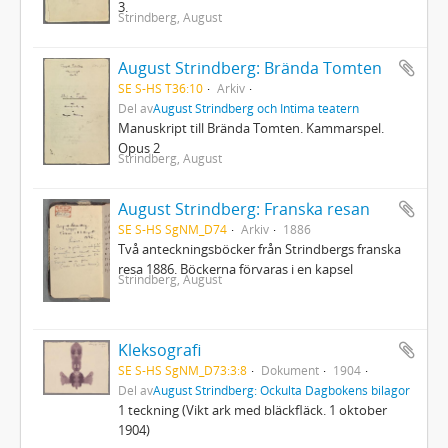
3.
Strindberg, August
August Strindberg: Brända Tomten
SE S-HS T36:10
Arkiv
Del av
August Strindberg och Intima teatern
Manuskript till Brända Tomten. Kammarspel.
Opus 2
Strindberg, August
August Strindberg: Franska resan
SE S-HS SgNM_D74
Arkiv
1886
Två anteckningsböcker från Strindbergs franska
resa 1886. Böckerna förvaras i en kapsel
Strindberg, August
Kleksografi
SE S-HS SgNM_D73:3:8
Dokument
1904
Del av
August Strindberg: Ockulta Dagbokens bilagor
1 teckning (Vikt ark med bläckfläck. 1 oktober
1904)