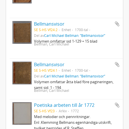
Bellmansvisor
SE S-HS Vf24:2
Enhet
1700-tal
Del av
Carl Michael Bellman: ”Bellmansvisor”
Volymen omfattar sid 1-129 + 15 blad
Bellman, Carl Michael
Bellmansvisor
SE S-HS Vf24:1
Enhet
1700-tal
Del av
Carl Michael Bellman: ”Bellmansvisor”
Volymen omfattar åtta blad före pagineringen,
samt sid. 1 - 194
Bellman, Carl Michael
Poetiska arbeten till år 1772
SE S-HS Vf23
Arkiv
1772
Med melodier och pennritningar.
Enl .Klemming Bellmans egenhändiga utskrift,
hvilket bestrides af R. Steffen