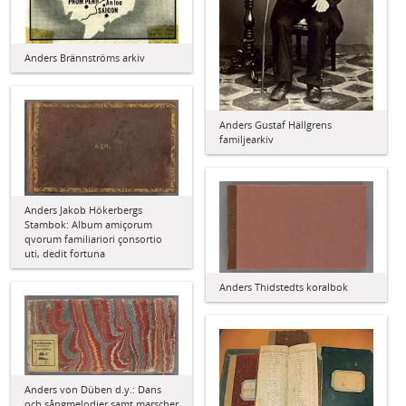
Anders Brännströms arkiv
Anders Gustaf Hällgrens
familjearkiv
Anders Jakob Hökerbergs
Stambok: Album amiçorum
qvorum familiariori çonsortio
uti, dedit fortuna
Anders Thidstedts koralbok
Anders von Düben d.y.: Dans
och sångmelodier samt marscher