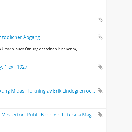
r todlicher Abgang
n Ursach, auch Ofnung desselben leichnahm,
, 1 ex., 1927
Zbigniew Herbert, Två dikter: Farväl till september. - Parabel om kung Midas. Tolkning av Erik Lindegren och Erik Mesterton. Publ.: Lyrikvännen, årg. 11 (1964), nr. 4, s. [1]-3.
Zbigniew Herbert, Tolv dikter. Tolkning av Erik Lindegren och Erik Mesterton. Publ.: Bonniers Litterära Magasin, årg. 32 (1963), s. 454-461.