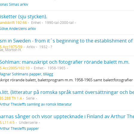
Jonas Simas arkiv
isketter (sju stycken).
andskrift 192:66
Enhet
1990-tal-2000-tal
Sölve Anderzéns arkiv
ism in Sweden - from it´s beginning to the establishment o
S Acc1975/59
Arkiv
1932 - ?
e, Morton H.
 Sohlman: manuskript och fotografier rörande balett m.m.
S Acc2005/102:10
Enhet
1958-1965
Ragnar Sohlmans papper, tillägg
ript rörande balett, balettprogram m.m. 1958-1965 samt balettfotografier i
.litt. (litteratur på romska språk samt översättningar och 
BS 288 Th 1:4
Serie
Arthur Thesleffs samling av romsk litteratur
S L11:4:5
Underserie
Arthur Thesleffs papper