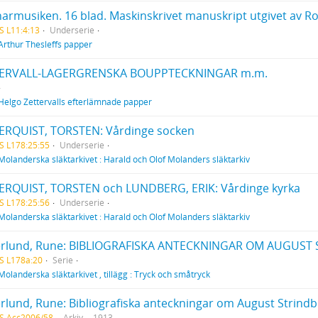
armusiken. 16 blad. Maskinskrivet manuskript utgivet av Rolf
S L11:4:13
Underserie
Arthur Thesleffs papper
ERVALL-LAGERGRENSKA BOUPPTECKNINGAR m.m.
Helgo Zettervalls efterlämnade papper
ERQUIST, TORSTEN: Vårdinge socken
S L178:25:55
Underserie
Molanderska släktarkivet : Harald och Olof Molanders släktarkiv
ERQUIST, TORSTEN och LUNDBERG, ERIK: Vårdinge kyrka
S L178:25:56
Underserie
Molanderska släktarkivet : Harald och Olof Molanders släktarkiv
erlund, Rune: BIBLIOGRAFISKA ANTECKNINGAR OM AUGUST 
S L178a:20
Serie
Molanderska släktarkivet , tillägg : Tryck och småtryck
erlund, Rune: Bibliografiska anteckningar om August Strind
S Acc2006/58
Arkiv
1913