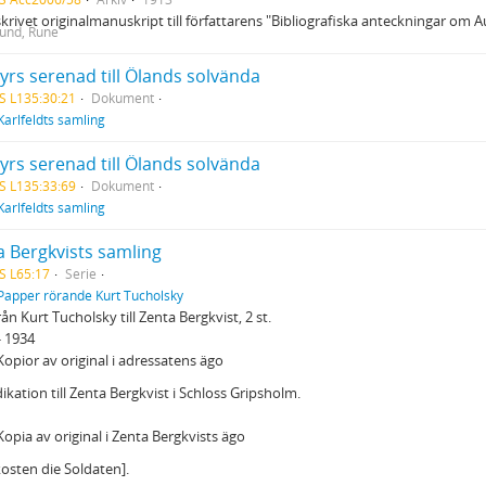
rivet originalmanuskript till författarens "Bibliografiska anteckningar om A
lund, Rune
yrs serenad till Ölands solvända
S L135:30:21
Dokument
Karlfeldts samling
yrs serenad till Ölands solvända
S L135:33:69
Dokument
Karlfeldts samling
a Bergkvists samling
S L65:17
Serie
Papper rörande Kurt Tucholsky
rån Kurt Tucholsky till Zenta Bergkvist, 2 st.
- 1934
opior av original i adressatens ägo
ikation till Zenta Bergkvist i Schloss Gripsholm.
opia av original i Zenta Bergkvists ägo
osten die Soldaten].