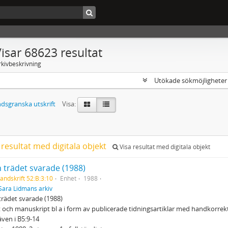
isar 68623 resultat
rkivbeskrivning
Utökade sökmöjlighete
dsgranska utskrift
Visa:
 resultat med digitala objekt
Visa resultat med digitala objekt
 trädet svarade (1988)
andskrift 52:B:3:10
Enhet
1988
Sara Lidmans arkiv
rädet svarade (1988)
 och manuskript bl a i form av publicerade tidningsartiklar med handkorrek
även i B5:9-14