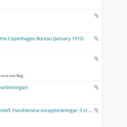
f the Copenhagen Bureau (January 1915)
 sv/v och färg
bearbetningar)
Zigenarnas sånger och visor upptecknade i Finland av Arthur Thesleff. Handskrivna visuppteckningar: 5 st efter Sordavalazigenaren Herman Hagert 1899; 3 st efter zigenaren Lindman i Alajärvi socken 1897; 2 st efter Savolakszigenaren Hedman 1897; 1 st med beteckningen "smörja" och 21 st anonyma visuppteckningar varav några försedda med svensk översättning. 35 blad.