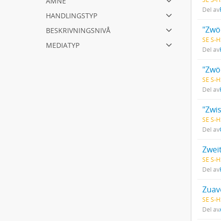
Del av
handlingstyp
beskrivningsnivå
"Zwöl
SE S-H
mediatyp
Del av
"Zwöl
SE S-H
Del av
SE S-H
Del av
Zwei
SE S-H
Del av
Zuave
SE S-H
Del av