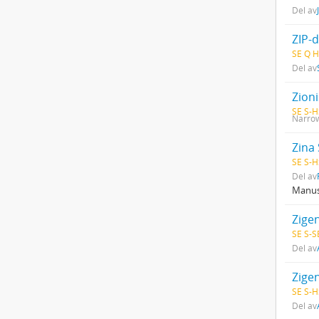
Del av
ZIP-d
SE Q H
Del av
Zion
SE S-H
Narrow
Zina
SE S-H
Del av
Manusk
Zigen
SE S-S
Del av
SE S-H
Del av