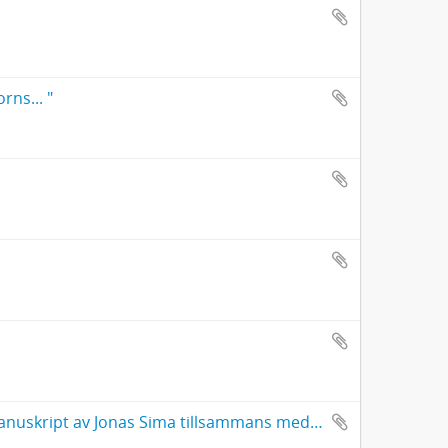
ns... "
"Zorn Story", manuskript av Jonas Sima (1986), "Eld och Bröd", manuskript av Jonas Sima tillsammans med Sven Viksten (1980)