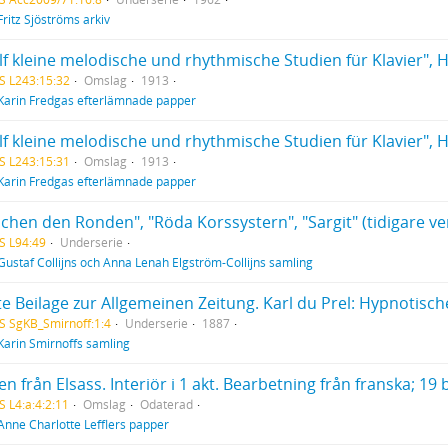
Fritz Sjöströms arkiv
f kleine melodische und rhythmische Studien für Klavier", Hef
S L243:15:32
Omslag
1913
Karin Fredgas efterlämnade papper
f kleine melodische und rhythmische Studien für Klavier", Hef
S L243:15:31
Omslag
1913
Karin Fredgas efterlämnade papper
S L94:49
Underserie
Gustaf Collijns och Anna Lenah Elgström-Collijns samling
te Beilage zur Allgemeinen Zeitung. Karl du Prel: Hypnotisc
S SgKB_Smirnoff:1:4
Underserie
1887
Karin Smirnoffs samling
n från Elsass. Interiör i 1 akt. Bearbetning från franska; 19 
S L4:a:4:2:11
Omslag
Odaterad
Anne Charlotte Lefflers papper