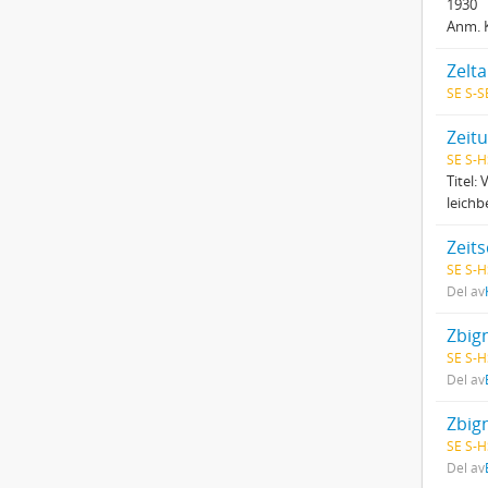
1930
Anm. 
Zelta
SE S-S
Zeit
SE S-H
Titel:
leichb
Zeits
SE S-H
Del av
SE S-H
Del av
SE S-H
Del av