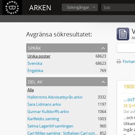
ARKEN
Sökingångar
V
Avgränsa sökresultatet:
A
språk
Unika poster
68623
Förhan
Svenska
68623
Engelska
769
del av
1800
Alla
Hallströms Advokatbyrås arkiv
3332
…och
Sara Lidmans arkiv
1197
SE Q H
Gunnar Kulldorffs arkiv
1064
Del av
…och t
Karlfeldts samling
1003
Utkast
Selma Lagerlöf-samlingen
960
Ingår 
Carl Milles samling : Stiftelsen Carl och Olga Milles Lidingöhem
852