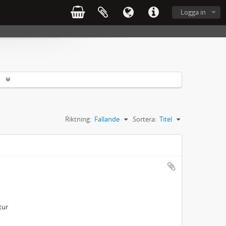
Logga in
r
Riktning:
Fallande
Sortera:
Titel
tur