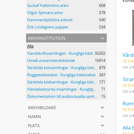
Korrek
Gustaf Hallströms arkiv
608
Vilgot Sjömans arkiv
578
Hammarskjöldska arkivet
540
Erik Lindegrens papper
534
arkivinstitution
Alla
Handskriftssamlingen - Kungliga biblioteket
50202
Vård
Umeå universitetsbibliotek
16914
SE S-H
Del av
Särskilda boksamlingar - Kungliga biblioteket
879
Roggebiblioteket - Kungliga biblioteket
347
Stra
Särskilda bildsamlingar - Kungliga biblioteket
171
SE S-H
Händelsestyrda insamlingar - Kungliga biblioteket
71
Del av
Dokumentation till audiovisuella samlingar - Kungliga biblioteket
15
Rum
arkivbildare
SE S-H
namn
Del av
plats
All
ämne
SE S-H