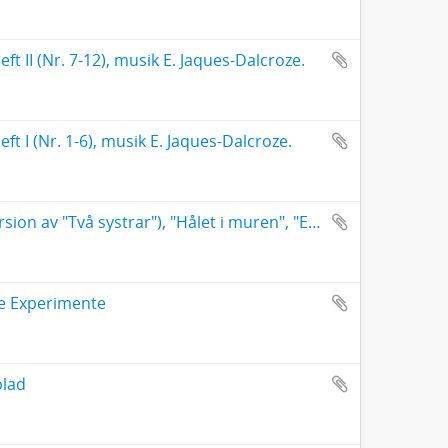
t II (Nr. 7-12), musik E. Jaques-Dalcroze.
t I (Nr. 1-6), musik E. Jaques-Dalcroze.
"Zwischen den Ronden", "Röda Korssystern", "Sargit" (tidigare version av "Två systrar"), "Hålet i muren", "En ojämn strid", "Bidrag till Thalia"
he Experimente
blad