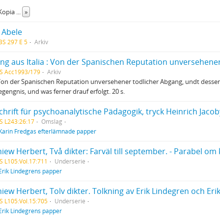
Kopia
...
»
 Abele
BS 297 E 5
Arkiv
ung aus Italia : Von der Spanischen Reputation unversehene
S Acc1993/179
Arkiv
 Von der Spanischen Reputation unversehener todlicher Abgang, undt desse
egengnis, und was ferner drauf erfolgt. 20 s.
chrift für psychoanalytische Pädagogik, tryck Heinrich Jacoby
S L243:26:17
Omslag
Karin Fredgas efterlämnade papper
S L105:Vol.17:711
Underserie
Erik Lindegrens papper
S L105:Vol.15:705
Underserie
Erik Lindegrens papper