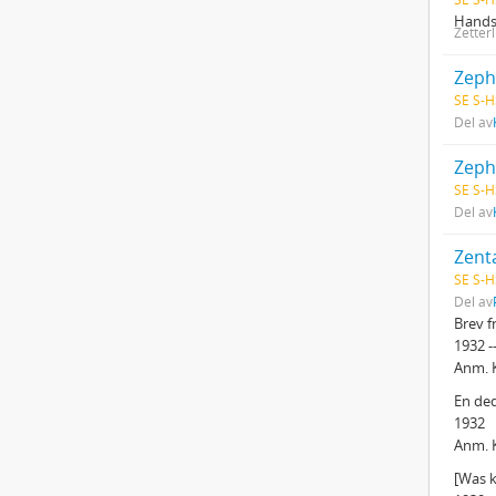
Handsk
Zetter
Zeph
SE S-H
Del av
Zeph
SE S-H
Del av
Zent
SE S-H
Del av
Brev f
1932 -
Anm. K
En ded
1932
Anm. K
[Was k