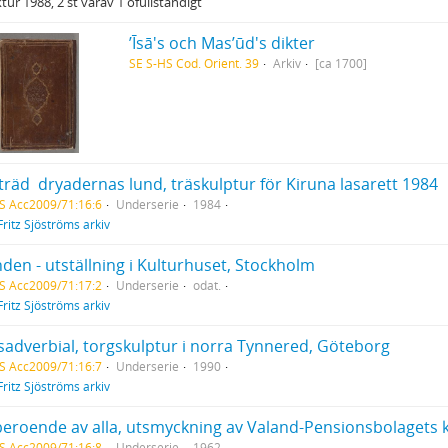
tur 1988, 2 st varav 1 ofullständigt
ʼĪsā's och Masʼūd's dikter
SE S-HS Cod. Orient. 39
Arkiv
[ca 1700]
träd  dryadernas lund, träskulptur för Kiruna lasarett 1984
S Acc2009/71:16:6
Underserie
1984
Fritz Sjöströms arkiv
nden - utställning i Kulturhuset, Stockholm
S Acc2009/71:17:2
Underserie
odat.
Fritz Sjöströms arkiv
sadverbial, torgskulptur i norra Tynnered, Göteborg
S Acc2009/71:16:7
Underserie
1990
Fritz Sjöströms arkiv
a beroende av alla, utsmyckning av Valand-Pensionsbolaget
S Acc2009/71:16:8
Underserie
1962