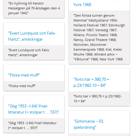
”En hyllning till Kerstin
York 1968
Hesselgren på 70-årsdagen den 4
januari 1942"
”Den första turnén genom
Mamma” Västtyskland 1954;
Holland Festival 1967; Edinburgh
Festival 1967; Venedig 1967;
”Evert Lundquist och Felix
Milano, Piccolo Teatro 1968;
Hartz”, antecknigar
Nancy, Grand Theatre 1968;
München, Münchner
Kammerspiele 1968; Kiel, Kieler
”Evert Lundquist och Felix
Woche 1968; Allmänt arkiv –
Hartz”, antecknigar
”Vårturné” 1968; New York 1968
”Flicka med muff”
”forts här = 380,70 =
p.23/1982-10 + 84”
”Flicka med muff”
”forts här = 380,70 = p.23/1982-
10 + 84”
”Gbg 1953 –(-64) Yrsel-
litteratur (+ stolpar t. … 55?)”
”Girlomania – 03,
”Gbg 1953 –(-64) Yrsel-litteratur
spelordning”
(+ stolpar t. … 55?)”