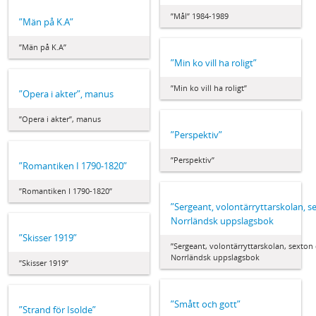
”Mål” 1984-1989
”Män på K.A”
”Män på K.A”
”Min ko vill ha roligt”
”Min ko vill ha roligt”
”Opera i akter”, manus
”Opera i akter”, manus
”Perspektiv”
”Perspektiv”
”Romantiken I 1790-1820”
”Romantiken I 1790-1820”
”Sergeant, volontärryttarskolan, se
Norrländsk uppslagsbok
”Skisser 1919”
”Sergeant, volontärryttarskolan, sexton d
Norrländsk uppslagsbok
”Skisser 1919”
”Smått och gott”
”Strand för Isolde”