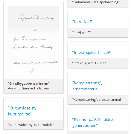
”Girlomania – 03, spelordning”
”I – VI A – F”
”I – VI A – F”
”Infekt. sjukd. 1 – 239”
”Infekt. sjukd. 1 – 239”
”Komplettering”,
”Grindbygubbens minnen”
Avskrift. Gunnar Hallström
arbetsmaterial
”Komplettering”, arbetsmaterial
”Kulturrådet: ny
kulturpolitik”
”Kvinnor på K.A – äldre
”Kulturrådet: ny kulturpolitik”
generationen”