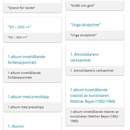
”Smått och gott”
”Strand för Isolde”
”Unga skulptörer”
”VII – XVII ++”
”Unga skulptörer”
”VII – XVII ++”
1. Arkivbildarens
1 album innehållande
verksamhet
författarporträtt
1. Arkivbildarens verksamhet
1 album innehållande
författarporträtt
1 album innehållande
träsnitt av konstnären
1 album med pressklipp
Walther Beyer (1902-1960)
1 album med pressklipp
1 album innehållande träsnitt av
konstnären Walther Beyer (1902-
1960)
1. Alumni