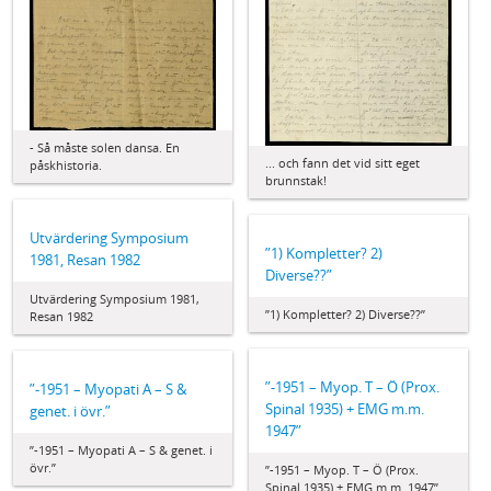
- Så måste solen dansa. En
... och fann det vid sitt eget
påskhistoria.
brunnstak!
Utvärdering Symposium
”1) Kompletter? 2)
1981, Resan 1982
Diverse??”
Utvärdering Symposium 1981,
”1) Kompletter? 2) Diverse??”
Resan 1982
”-1951 – Myop. T – Ö (Prox.
”-1951 – Myopati A – S &
Spinal 1935) + EMG m.m.
genet. i övr.”
1947”
”-1951 – Myopati A – S & genet. i
övr.”
”-1951 – Myop. T – Ö (Prox.
Spinal 1935) + EMG m.m. 1947”