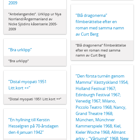
2009
”Anbelangandes”. Urklipp ur Nya
”Blå dragonerna”
Norrland/Ångermanland av
filmberättelse efter en
Nicke Sjödins kåseriserie 2005-
roman med samma namn
2009
av Curt Berg
”Blå dragonerna” filmberättelse
”Bra urklipp”
efter en roman med samma
namn av Curt Berg
”Bra urklipp”
”Den första turnén genom
”Distal myopati 1951
Mamma” Västtyskland 1954;
Litt.kort ++”
Holland Festival 1967;
Edinburgh Festival 1967;
”Distal myopati 1951 Litt.kort ++”
Venedig 1967; Milano,
Piccolo Teatro 1968; Nancy,
Grand Theatre 1968;
München, Münchner
”En hyllning till Kerstin
Kammerspiele 1968; Kiel,
Hesselgren på 70-årsdagen
Kieler Woche 1968; Allmänt
den 4 januari 1942"
arkiv – ”Vårturné” 1968; New