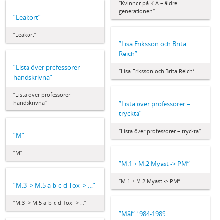
”Kvinnor på K.A – äldre
generationen”
”Leakort”
”Leakort”
”Lisa Eriksson och Brita
Reich”
”Lista över professorer –
”Lisa Eriksson och Brita Reich”
handskrivna”
”Lista över professorer –
handskrivna”
”Lista över professorer –
tryckta”
”Lista över professorer – tryckta”
”M”
”M”
”M.1 + M.2 Myast -> PM”
”M.1 + M.2 Myast -> PM”
”M.3 -> M.5 a-b-c-d Tox -> …”
”M.3 -> M.5 a-b-c-d Tox -> …”
”Mål” 1984-1989