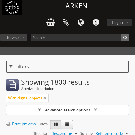
ARKEN
Log in
Browse
Filters
Showing 1800 results
Archival description
With digital objects
Advanced search options
Print preview
View:
Direction:
Descending
Sort by:
Reference code