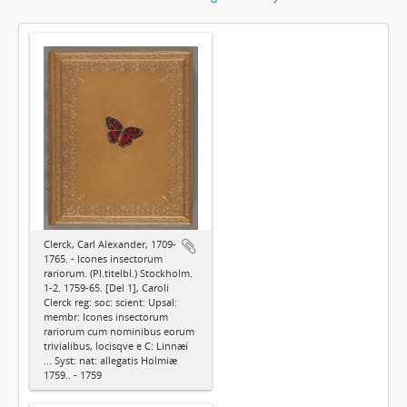
Clerck, Carl Alexander, 1709-
1765. - Icones insectorum
rariorum. (Pl.titelbl.) Stockholm.
1-2. 1759-65. [Del 1], Caroli
Clerck reg: soc: scient: Upsal:
membr: Icones insectorum
rariorum cum nominibus eorum
trivialibus, locisqve e C: Linnæi
... Syst: nat: allegatis Holmiæ
1759.. - 1759