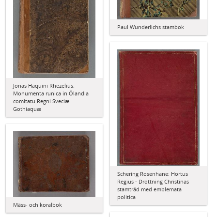
Paul Wunderlichs stambok
Jonas Haquini Rhezelius:
Monumenta runica in Ölandia
comitatu Regni Sveciæ
Gothiaquæ
Schering Rosenhane: Hortus
Regius - Drottning Christinas
stamträd med emblemata
politica
Mäss- och koralbok