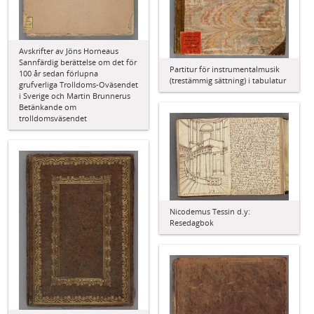
Avskrifter av Jöns Horneaus
Sannfärdig berättelse om det för
Partitur för instrumentalmusik
100 år sedan förlupna
(trestämmig sättning) i tabulatur
grufverliga Trolldoms-Oväsendet
i Sverige och Martin Brunnerus
Betänkande om
trolldomsväsendet
Nicodemus Tessin d.y:
Resedagbok