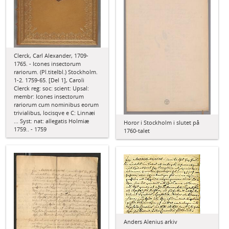
Clerck, Carl Alexander, 1709-
1765. - Icones insectorum
rariorum. (Pl.titelbl.) Stockholm.
1-2. 1759-65. [Del 1], Caroli
Clerck reg: soc: scient: Upsal:
membr: Icones insectorum
rariorum cum nominibus eorum
trivialibus, locisqve e C: Linnæi
... Syst: nat: allegatis Holmiæ
Horor i Stockholm i slutet på
1759.. - 1759
1760-talet
Anders Alenius arkiv