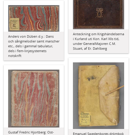
Anteckning om Krigshändelserna
Anders von Düben d.y.: Dans
i Kurland uti Kon. Karl XIIs tid,
och sångmelodier samt marscher
under GeneralMajoren C.M.
etc., dels i gammal tabulatur,
Stuart, af Er. Dahlberg
dels i fem-linjesystemets
notskrift
Gustaf Fredric Hjortberg: Ost-
Emanuel Swedenborgs drömbok