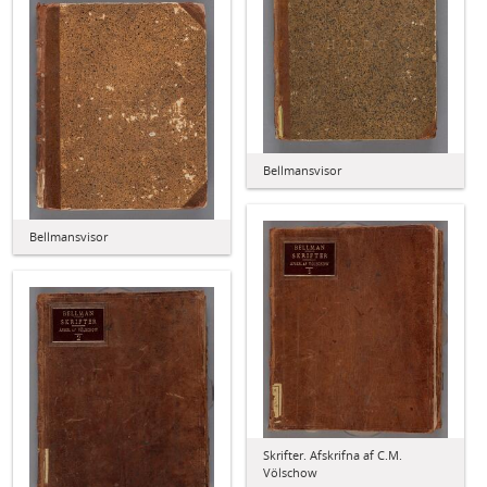
Bellmansvisor
Bellmansvisor
Skrifter. Afskrifna af C.M.
Völschow