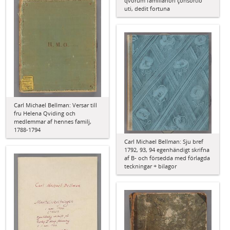
qvorum familiariori çonsortio
uti, dedit fortuna
Carl Michael Bellman: Versar till
fru Helena Qviding och
medlemmar af hennes familj,
1788-1794
Carl Michael Bellman: Sju bref
1792, 93, 94 egenhändigt skrifna
af B- och försedda med förlagda
teckningar + bilagor