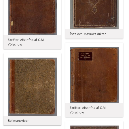
ʼĪsā's och Masʼūd's dikter
Skrifter. Afskrifna af C.M.
Völschow
Skrifter. Afskrifna af C.M.
Völschow
Bellmansvisor