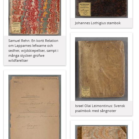
Johannes Lothigius stambok
Samuel Rehn: En kortt Relation
om Lapparnes lefwarne och
sedher, wijdskiepellser, sampt i
många stycken grofwe
wildfarellser
Israel Olai Leimontinus: Svensk
psalmbok med sångnoter