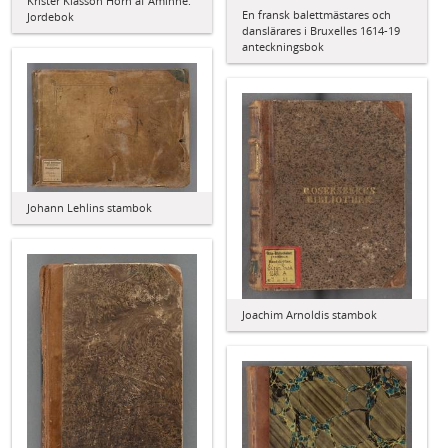
Krister Klasson Horn af Åminne:
En fransk balettmästares och
Jordebok
danslärares i Bruxelles 1614-19
anteckningsbok
Johann Lehlins stambok
Joachim Arnoldis stambok