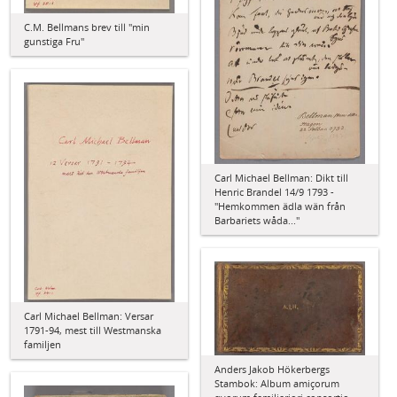
C.M. Bellmans brev till "min
gunstiga Fru"
Carl Michael Bellman: Dikt till
Henric Brandel 14/9 1793 -
"Hemkommen ädla wän från
Barbariets wåda..."
Carl Michael Bellman: Versar
1791-94, mest till Westmanska
familjen
Anders Jakob Hökerbergs
Stambok: Album amiçorum