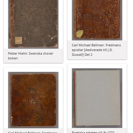
Carl Michael Bellman: Fredmans
epistlar [dedicerade till J.D.
Petter Hielm: Swenska choral-
Duwall] Del 2
boken
Poetiska arbeten till år 1772
Carl Michael Bellman: Fredmans