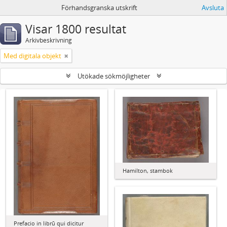
Förhandsgranska utskrift
Avsluta
Visar 1800 resultat
Arkivbeskrivning
Med digitala objekt
Utökade sökmöjligheter
Hamilton, stambok
Prefacio in librū qui dicitur