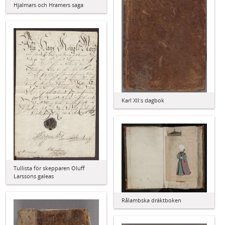
Hjalmars och Hramers saga
Karl XII:s dagbok
Tullista för skepparen Oluff
Larssons galeas
Rålambska dräktboken