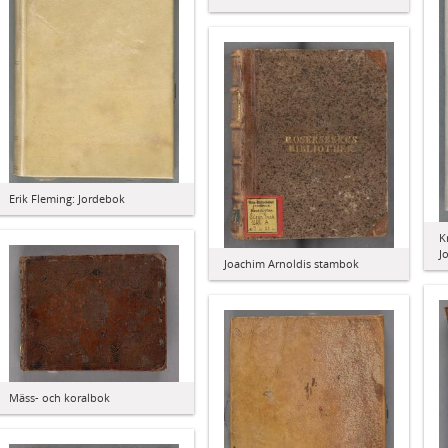
Erik Fleming: Jordebok
K
J
Joachim Arnoldis stambok
Mäss- och koralbok