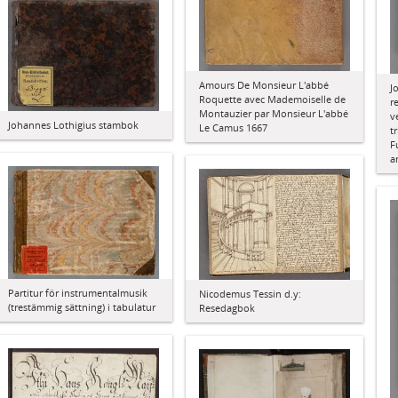
Amours De Monsieur L'abbé
J
Roquette avec Mademoiselle de
r
Montauzier par Monsieur L'abbé
v
Johannes Lothigius stambok
Le Camus 1667
t
F
a
Partitur för instrumentalmusik
Nicodemus Tessin d.y:
(trestämmig sättning) i tabulatur
Resedagbok