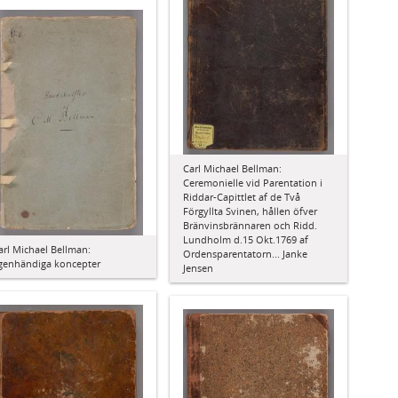
Carl Michael Bellman:
Ceremonielle vid Parentation i
Riddar-Capittlet af de Två
Förgyllta Svinen, hållen öfver
Bränvinsbrännaren och Ridd.
Lundholm d.15 Okt.1769 af
arl Michael Bellman:
Ordensparentatorn... Janke
genhändiga koncepter
Jensen