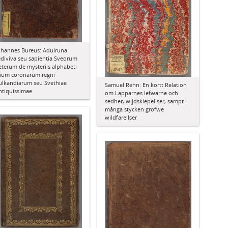
ohannes Bureus: Adulruna
ediviva seu sapientia Sveorum
eterum de mysteriis alphabeti
rium coronarum regni
ulkandiarum seu Svethiae
Samuel Rehn: En kortt Relation
ntiquissimae
om Lapparnes lefwarne och
sedher, wijdskiepellser, sampt i
många stycken grofwe
wildfarellser