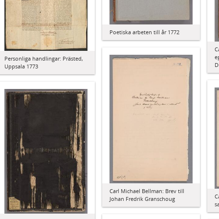
Poetiska arbeten till år 1772
C
e
Personliga handlingar: Prästed,
D
Uppsala 1773
Carl Michael Bellman: Brev till
C
Johan Fredrik Granschoug
s