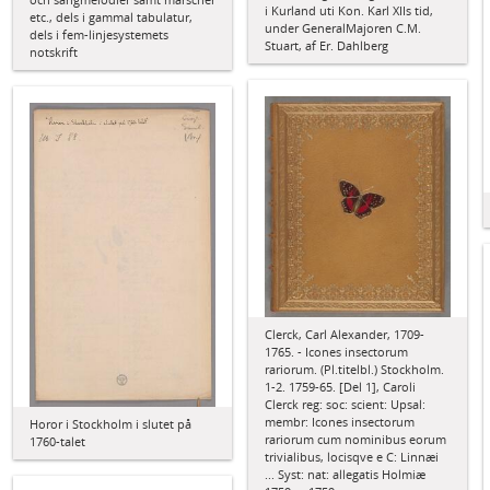
i Kurland uti Kon. Karl XIIs tid,
etc., dels i gammal tabulatur,
under GeneralMajoren C.M.
dels i fem-linjesystemets
Stuart, af Er. Dahlberg
notskrift
Clerck, Carl Alexander, 1709-
1765. - Icones insectorum
rariorum. (Pl.titelbl.) Stockholm.
1-2. 1759-65. [Del 1], Caroli
Clerck reg: soc: scient: Upsal:
membr: Icones insectorum
Horor i Stockholm i slutet på
rariorum cum nominibus eorum
1760-talet
trivialibus, locisqve e C: Linnæi
... Syst: nat: allegatis Holmiæ