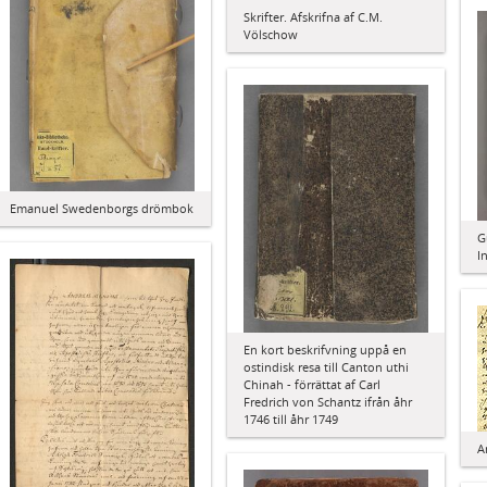
Skrifter. Afskrifna af C.M.
Völschow
Emanuel Swedenborgs drömbok
G
I
En kort beskrifvning uppå en
ostindisk resa till Canton uthi
Chinah - förrättat af Carl
Fredrich von Schantz ifrån åhr
1746 till åhr 1749
A