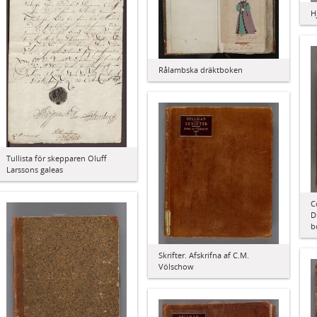
H
Rålambska dräktboken
Tullista för skepparen Oluff
Larssons galeas
C
D
b
Skrifter. Afskrifna af C.M.
Völschow