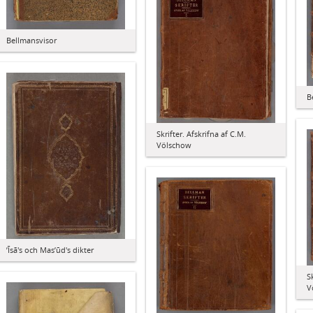
Bellmansvisor
B
Skrifter. Afskrifna af C.M.
Völschow
ʼĪsā's och Masʼūd's dikter
S
V