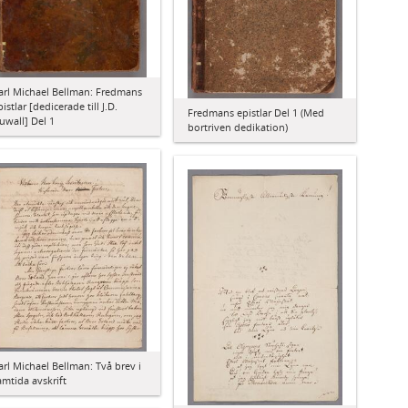
arl Michael Bellman: Fredmans
pistlar [dedicerade till J.D.
Fredmans epistlar Del 1 (Med
uwall] Del 1
bortriven dedikation)
arl Michael Bellman: Två brev i
amtida avskrift