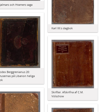
jalmars och Hramers saga
Karl XII:s dagbok
odex Berggrenianus 20:
rusernas på Libanon heliga
ok
Skrifter. Afskrifna af C.M.
Völschow