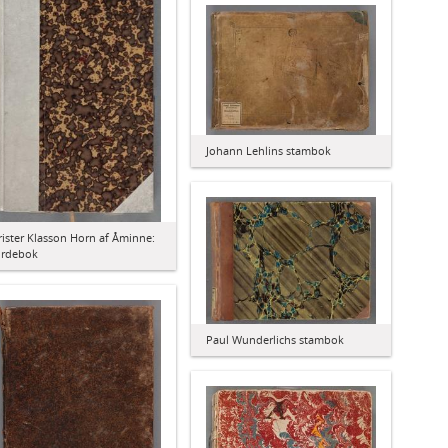
Johann Lehlins stambok
rister Klasson Horn af Åminne:
ordebok
Paul Wunderlichs stambok