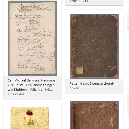
1759.. - 1759
Carl Michael Bellman: Fredmans
Petter Hielm: Swenska choral-
70:e Epistel. Om landstigningen
boken
wid Klubben i Mälarn en höst-
afton 1769