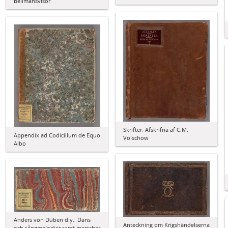
Bellmansvisor
Skrifter. Afskrifna af C.M.
Appendix ad Codicillum de Equo
Völschow
Albo
Anders von Düben d.y.: Dans
Anteckning om Krigshändelserna
och sångmelodier samt marscher