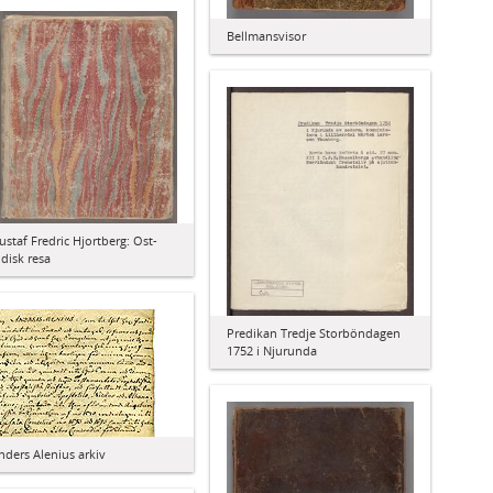
Bellmansvisor
ustaf Fredric Hjortberg: Ost-
ndisk resa
Predikan Tredje Storböndagen
1752 i Njurunda
nders Alenius arkiv