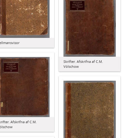
ellmansvisor
Skrifter. Afskrifna af C.M.
Völschow
krifter. Afskrifna af C.M.
ölschow