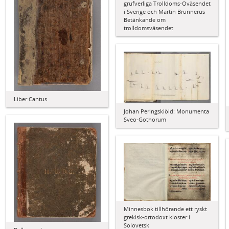
grufverliga Trolldoms-Oväsendet
i Sverige och Martin Brunnerus
Betänkande om
trolldomsväsendet
Liber Cantus
Johan Peringskiöld: Monumenta
Sveo-Gothorum
Minnesbok tillhörande ett ryskt
grekisk-ortodoxt kloster i
Solovetsk