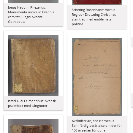
Jonas Haquini Rhezelius:
Schering Rosenhane: Hortus
Monumenta runica in Ölandia
Regius - Drottning Christinas
comitatu Regni Sveciæ
stamträd med emblemata
Gothiaquæ
politica
Israel Olai Leimontinus: Svensk
psalmbok med sångnoter
Avskrifter av Jöns Horneaus
Sannfärdig berättelse om det för
100 år sedan förlupna