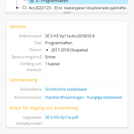
4 - Programhäften
Acc2022/123 - 33 st. teaterpjäser (duplicerade pjäshäften) från spelåren 2019 - 2022
Identitet
Referenskod
SE S-HS Vp11e:Acc2018/55:4
Titel
Programhäften
Datum
2017-2018 (Skapelse)
Beskrivningsnivå
Enhet
Omfång och
1 kapsel
medium
Sammanhang
Arkivbildare
Stockholms stadsteater
Arkivinstitution
Handskriftssamlingen - Kungliga biblioteket
Villkor för tillgång och användning
Uppladdat
SE-S-HS-Vp11e.pdf
sökhjälpmedel