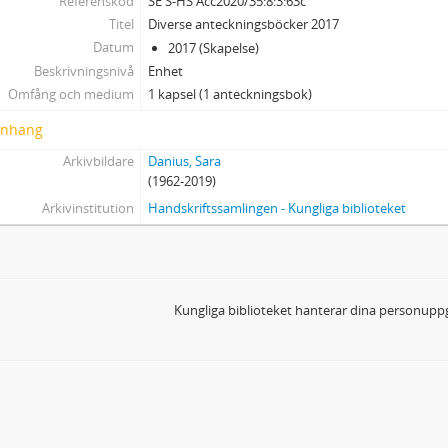
Referenskod
SE S-HS Acc2020/35:8:3:63c
75 - Diverse referensmaterial
Titel
Diverse anteckningsböcker 2017
4 - Dramaten
Datum
2017 (Skapelse)
5 - Mode och foto
Beskrivningsnivå
Enhet
6 - Orrefors glasbruk
Omfång och medium
1 kapsel (1 anteckningsbok)
7 - Diverse
nhang
9 - Tryck
10 - Övrigt: "Överst på skrivbordet" 2019
Arkivbildare
Danius, Sara
11 - Audiovisuellt material
(1962-2019)
500 - Digitalt material
Arkivinstitution
Handskriftssamlingen - Kungliga biblioteket
Kungliga biblioteket hanterar dina personuppg