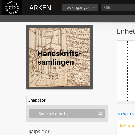
ARKEN
Sökingångar
Enhet
Snabbsök
Sara Dani
Identit
Hjälpsidor