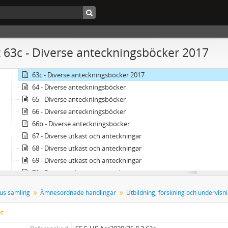
59 - Södertörns högskola och Stockholms universitet: Undervisn
60 - Stockholms universitet: Diverse 2013-2015
61 - Diverse verksamhetshandlingar
62 - Diverse verksamhetshandlingar
 63c - Diverse anteckningsböcker 2017
63 - Diverse anteckningsböcker 2001-2004
63b - Diverse anteckningsböcker 2006-2012
63c - Diverse anteckningsböcker 2017
64 - Diverse anteckningsböcker
65 - Diverse anteckningsböcker
66 - Diverse anteckningsböcker
66b - Diverse anteckningsböcker
67 - Diverse utkast och anteckningar
68 - Diverse utkast och anteckningar
69 - Diverse utkast och anteckningar
70 - Diverse utkast och anteckningar
71 - Diverse utkast och anteckningar
us samling
Ämnesordnade handlingar
Utbildning, forskning och undervisn
72 - Diverse referensmaterial
73 - Diverse referensmaterial
et
74 - Diverse referensmaterial