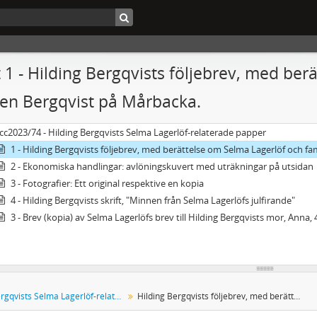
 1 - Hilding Bergqvists följebrev, med ber
jen Bergqvist på Mårbacka.
cc2023/74 - Hilding Bergqvists Selma Lagerlöf-relaterade papper
1 - Hilding Bergqvists följebrev, med berättelse om Selma Lagerlöf och fa
2 - Ekonomiska handlingar: avlöningskuvert med uträkningar på utsidan
3 - Fotografier: Ett original respektive en kopia
4 - Hilding Bergqvists skrift, "Minnen från Selma Lagerlöfs julfirande"
3 - Brev (kopia) av Selma Lagerlöfs brev till Hilding Bergqvists mor, Anna,
Hilding Bergqvists Selma Lagerlöf-relaterade papper
Hilding Bergqvists följebrev, med berättelse om Selma Lagerlöf och familjen Bergqvist på Mårbacka.