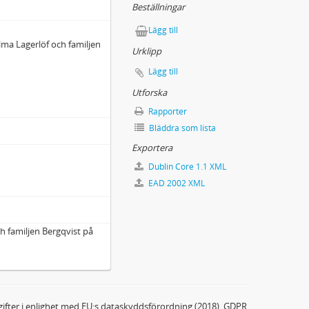
Beställningar
Lägg till
lma Lagerlöf och familjen
Urklipp
Lägg till
Utforska
Rapporter
Bläddra som lista
Exportera
Dublin Core 1.1 XML
EAD 2002 XML
h familjen Bergqvist på
ifter i enlighet med EU:s dataskyddsförordning (2018), GDPR.