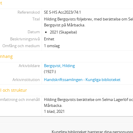
et
Referenskod
SE S-HS Acc2023/74:1
Titel
Hilding Bergqvists följebrev, med berättelse om Se
Bergqvist på Mårbacka.
Datum
2021 (Skapelse)
Beskrivningsnivå
Enhet
Omfång och medium
1 omslag
nhang
Arkivbildare
Bergqvist, Hilding
(1927-)
Arkivinstitution
Handskriftssamlingen - Kungliga biblioteket
l och struktur
mfattning och innehåll
Hilding Bergqvists berättelse om Selma Lagerlöf oc
Mårbacka.
1 blad, 2021
Kungliga biblioteket hanterar dina personuppg