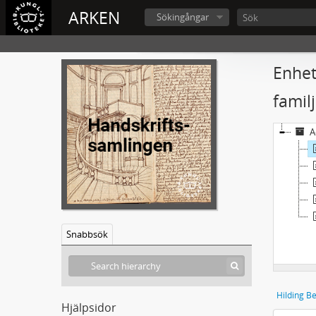
ARKEN
Sökingångar
Enhet
famil
A
Snabbsök
Hjälpsidor