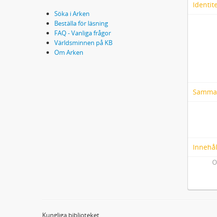
Identit
Söka i Arken
Beställa för läsning
FAQ - Vanliga frågor
Världsminnen på KB
Om Arken
Samma
Innehål
O
Kungliga biblioteket