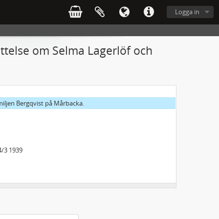
Logga in
ättelse om Selma Lagerlöf och
miljen Bergqvist på Mårbacka.
 4/3 1939