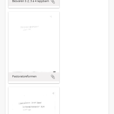
Besvären § 2; 3 á 4 lappbarn
Pastoratsreformen