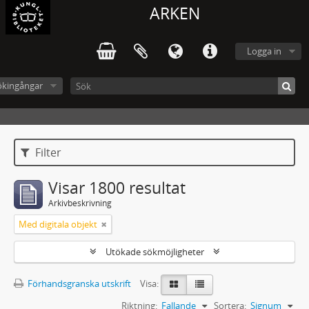
ARKEN
Logga in
ökingångar
Filter
Visar 1800 resultat
Arkivbeskrivning
Med digitala objekt
Utökade sökmöjligheter
Förhandsgranska utskrift
Visa:
Riktning:
Fallande
Sortera:
Signum