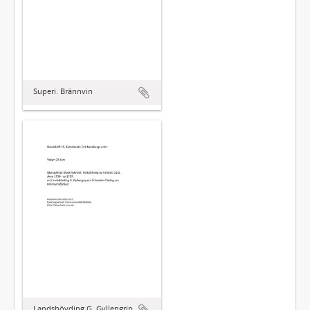
Superi. Brännvin
Landshövding G. Gyllengrip