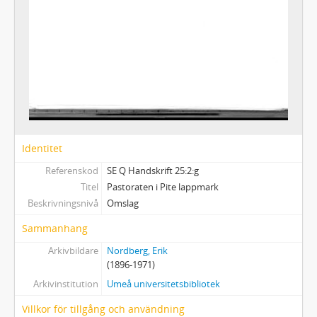
Lappskolor
Visitationer och berättelser
Kyrko- och skolreglementen
Missionärer
Skjutsväsen
Trolldom
Nils Nilsson Grubb
Arjeplog
Smärre manuskript och excerpter i blandade ämnen
Identitet
De tio Israel - stammarna
Referenskod
SE Q Handskrift 25:2:g
Salzburgska emigranterna
Titel
Pastoraten i Pite lappmark
Arbetspärmar
Beskrivningsnivå
Omslag
Kronologiskt excerpt- och manuskriptserie
Teologi
Sammanhang
Varia
Arkivbildare
Nordberg, Erik
(1896-1971)
Arkivinstitution
Umeå universitetsbibliotek
Villkor för tillgång och användning