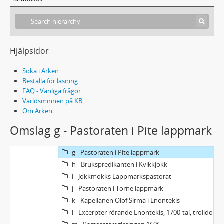
Handskrift 25 - Erik Nordbergs arkiv
Kronologisk huvudserie 1600 - ca 1750
Hjälpsidor
1 - Manuskript: "Källskrifter rörande kyrka och skola i den svenska lappmarken under 1600-talet"
2 - Manuskript: planerad del 2 av "Källskrifter rörande kyrka och skola i den svenska lappmarken under 1600-talet."
Söka i Arken
a - Brukspredikanten i Kengis
Beställa för läsning
FAQ - Vanliga frågor
b - Prosten Olaus Stephani Graan i Piteå. Lapska böcker
Världsminnen på KB
c - Skolmästaren Olaus Stephani Graan, Manuale Lapponicum Minus
Om Arken
d - Landshövding Johan Graan. Lappmarksplakatet 1673
Omslag g - Pastoraten i Pite lappmark
e - Pastoratsreformen
f - Lycksele pastorat i Ume lappmark
g - Pastoraten i Pite lappmark
h - Brukspredikanten i Kvikkjokk
i - Jokkmokks Lappmarkspastorat
j - Pastoraten i Torne lappmark
k - Kapellanen Olof Sirma i Enontekis
l - Excerpter rörande Enontekis, 1700-tal, trolldom