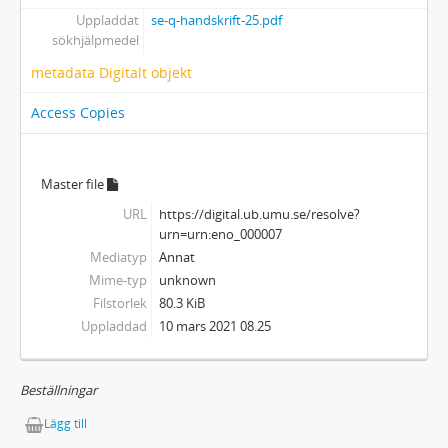
Uppladdat
se-q-handskrift-25.pdf
sökhjälpmedel
metadata Digitalt objekt
Access Copies
Master file
URL
https://digital.ub.umu.se/resolve?
urn=urn:eno_000007
Mediatyp
Annat
Mime-typ
unknown
Filstorlek
80.3 KiB
Uppladdad
10 mars 2021 08.25
Beställningar
Lägg till