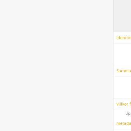
Identit
Samma
Villkor
Up
metadat