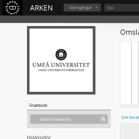
ARKEN
Sökingångar
Omsla
Snabbsök
Erik Nord
Hjälpsidor