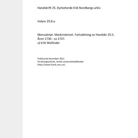
14e - Arbetsmaterial 1600-talet
14f - Arbetsmaterial 1600-talet
14g - Arbetsmaterial 1600-talet
Lappskolor
Visitationer och berättelser
Kyrko- och skolreglementen
Missionärer
Skjutsväsen
Trolldom
Nils Nilsson Grubb
Arjeplog
Smärre manuskript och excerpter i blandade ämnen
De tio Israel - stammarna
Salzburgska emigranterna
Arbetspärmar
Kronologiskt excerpt- och manuskriptserie
Teologi
Varia