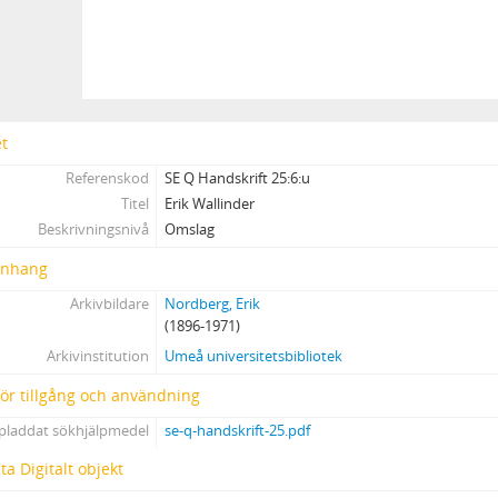
et
Referenskod
SE Q Handskrift 25:6:u
Titel
Erik Wallinder
Beskrivningsnivå
Omslag
nhang
Arkivbildare
Nordberg, Erik
(1896-1971)
Arkivinstitution
Umeå universitetsbibliotek
 för tillgång och användning
pladdat sökhjälpmedel
se-q-handskrift-25.pdf
a Digitalt objekt