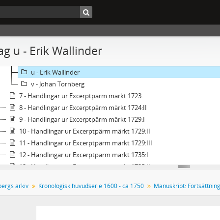
o - Uppbyggande av Lycksele kyrka
p - Åsele kyrka
q - Tolklön
r - Johan Laestadius
g u - Erik Wallinder
s - Erik Sjöberg
t - Johan Junnelius
u - Erik Wallinder
v - Johan Tornberg
7 - Handlingar ur Excerptpärm märkt 1723.
8 - Handlingar ur Excerptpärm märkt 1724:II
9 - Handlingar ur Excerptpärm märkt 1729:I
10 - Handlingar ur Excerptpärm märkt 1729:II
11 - Handlingar ur Excerptpärm märkt 1729:III
12 - Handlingar ur Excerptpärm märkt 1735:I
13 - Handlingar ur Excerptpärm märkt 1735:II
14a - Handlingar ur Excerptpärm märkt 1739
bergs arkiv
Kronologisk huvudserie 1600 - ca 1750
14b - Gamla manuskript uppdelade ämnesvis
14c - Gamla manuskript uppdelade ämnesvis
14d - Gamla manuskript uppdelade ämnesvis