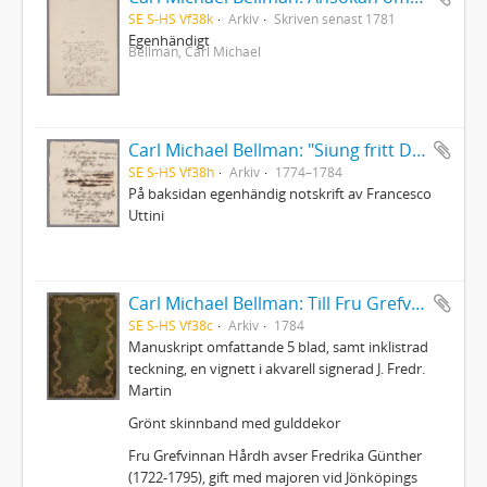
SE S-HS Vf38k
Arkiv
Skriven senast 1781
Egenhändigt
Bellman, Carl Michael
Carl Michael Bellman: "Siung fritt Dens Skål wid cyperwin ... "
SE S-HS Vf38h
Arkiv
1774–1784
På baksidan egenhändig notskrift av Francesco
Uttini
Carl Michael Bellman: Till Fru Grefvinnan Hårdh på dess Födelse-Dagh den XIII Februarij 1784
SE S-HS Vf38c
Arkiv
1784
Manuskript omfattande 5 blad, samt inklistrad
teckning, en vignett i akvarell signerad J. Fredr.
Martin
Grönt skinnband med gulddekor
Fru Grefvinnan Hårdh avser Fredrika Günther
(1722-1795), gift med majoren vid Jönköpings