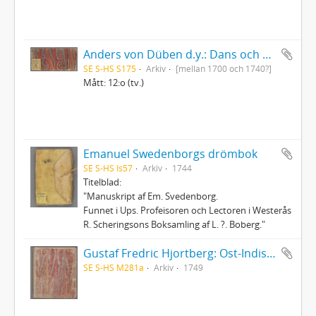
Anders von Düben d.y.: Dans och sångmelodier samt marscher etc., dels i gammal tabulatur, dels i fem-linjesystemets notskrift
SE S-HS S175
Arkiv
[mellan 1700 och 1740?]
Mått: 12:o (tv.)
Emanuel Swedenborgs drömbok
SE S-HS Is57
Arkiv
1744
Titelblad:
"Manuskript af Em. Svedenborg.
Funnet i Ups. Profeisoren och Lectoren i Westerås
R. Scheringsons Boksamling af L. ?. Boberg."
Gustaf Fredric Hjortberg: Ost-Indisk resa
SE S-HS M281a
Arkiv
1749