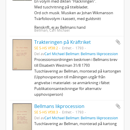
En volym med dikten "Häckningen".
Med tuschritning på titelbladet.
Ord och musik. Musiken av Johan Wikmanson
Tvärfoliovolym i kassett, med guldsnitt
Renskrift, ej av Bellmans hand
Bellman, Carl Michael
Trakteringen på Kräftriket
SE S-HS Vf38:2
Enhet
1793
Del av
Carl Michael Bellman: Bellmans likprocession
Processionsordningen beskriven i Bellmans brev
till Elisabeth Westman 31/8 1793
Tuschlavering av Bellman, monterad på kartongen
(Upphovsperson till målningen utgår från
angivelse i materialet- se anmärkning i fältet
Publikationsanteckningar för alternativ
upphovsperson)
Bellmans likprocession
SE S-HS Vf38:3
Enhet
1793
Del av
Carl Michael Bellman: Bellmans likprocession
Tuschlavering av Bellman, monterad på kartong