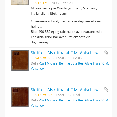
SE S-HS Fh9
Arkiv
ca 1700
Monumenta per Westrogothiam, Scaniam,
Hallandiam, Blekingiam
Observera att volymen inte är digitiserad i sin
helhet.
Blad 490-559 ej digitaliserade av bevarandeskäl.
Enskilda sidor har även utelämnats vid
digitisering.
Skrifter. Afskrifna af C.M. Völschow
SE S-HS Vf15:5
Enhet
1700-tal
Del av
Carl Michael Bellman: Skrifter. Afskrifna af C.M.
Völschow
Skrifter. Afskrifna af C.M. Völschow
SE S-HS Vf15:7
Enhet
1700-tal
Del av
Carl Michael Bellman: Skrifter. Afskrifna af C.M.
Völschow