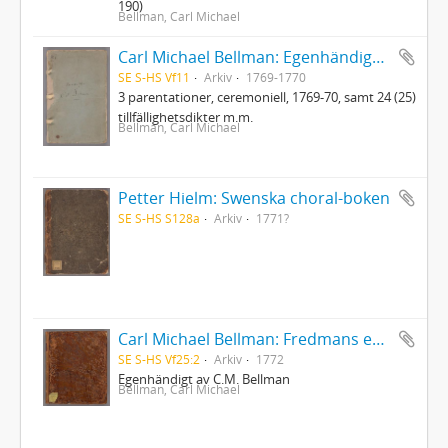
190)
Bellman, Carl Michael
Carl Michael Bellman: Egenhändiga koncepter
SE S-HS Vf11
Arkiv
1769-1770
3 parentationer, ceremoniell, 1769-70, samt 24 (25)
tillfällighetsdikter m.m.
Bellman, Carl Michael
Petter Hielm: Swenska choral-boken
SE S-HS S128a
Arkiv
1771?
Carl Michael Bellman: Fredmans epistlar [dedicerade till J.D. Duwall] Del 2
SE S-HS Vf25:2
Arkiv
1772
Egenhändigt av C.M. Bellman
Bellman, Carl Michael