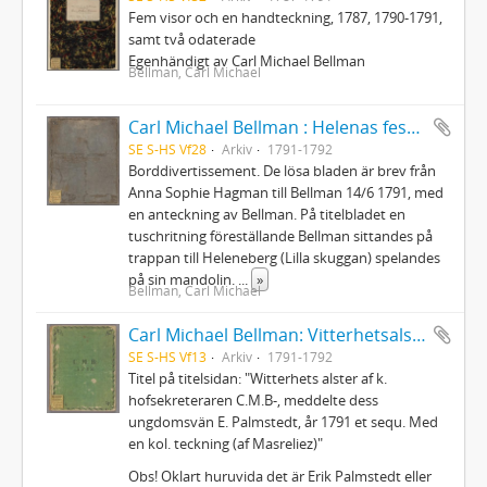
Fem visor och en handteckning, 1787, 1790-1791,
samt två odaterade
Egenhändigt av Carl Michael Bellman
Bellman, Carl Michael
Carl Michael Bellman : Helenas fest d. 31 Juli 1792
SE S-HS Vf28
Arkiv
1791-1792
Borddivertissement. De lösa bladen är brev från
Anna Sophie Hagman till Bellman 14/6 1791, med
en anteckning av Bellman. På titelbladet en
tuschritning föreställande Bellman sittandes på
trappan till Heleneberg (Lilla skuggan) spelandes
på sin mandolin.
...
»
Bellman, Carl Michael
Carl Michael Bellman: Vitterhetsalster
SE S-HS Vf13
Arkiv
1791-1792
Titel på titelsidan: "Witterhets alster af k.
hofsekreteraren C.M.B-, meddelte dess
ungdomsvän E. Palmstedt, år 1791 et sequ. Med
en kol. teckning (af Masreliez)"
Obs! Oklart huruvida det är Erik Palmstedt eller