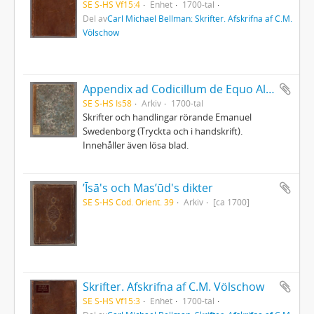
SE S-HS Vf15:4
Enhet
1700-tal
Del av
Carl Michael Bellman: Skrifter. Afskrifna af C.M.
Völschow
Appendix ad Codicillum de Equo Albo
SE S-HS Is58
Arkiv
1700-tal
Skrifter och handlingar rörande Emanuel
Swedenborg (Tryckta och i handskrift).
Innehåller även lösa blad.
ʼĪsā's och Masʼūd's dikter
SE S-HS Cod. Orient. 39
Arkiv
[ca 1700]
Skrifter. Afskrifna af C.M. Völschow
SE S-HS Vf15:3
Enhet
1700-tal