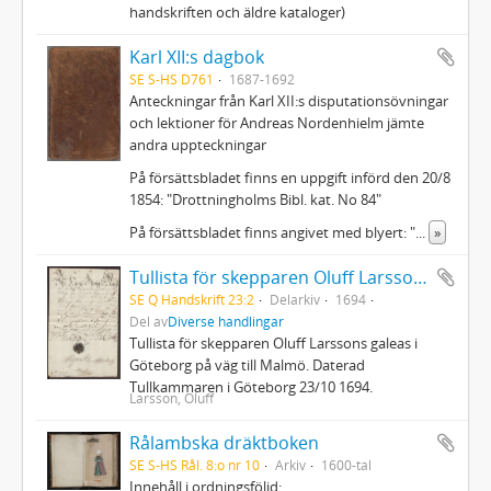
handskriften och äldre kataloger)
Karl XII:s dagbok
SE S-HS D761
1687-1692
Anteckningar från Karl XII:s disputationsövningar
och lektioner för Andreas Nordenhielm jämte
andra uppteckningar
På försättsbladet finns en uppgift införd den 20/8
1854: "Drottningholms Bibl. kat. No 84"
På försättsbladet finns angivet med blyert: "
...
»
Tullista för skepparen Oluff Larssons galeas
SE Q Handskrift 23:2
Delarkiv
1694
Del av
Diverse handlingar
Tullista för skepparen Oluff Larssons galeas i
Göteborg på väg till Malmö. Daterad
Tullkammaren i Göteborg 23/10 1694.
Larsson, Oluff
Rålambska dräktboken
SE S-HS Rål. 8:o nr 10
Arkiv
1600-tal
Innehåll i ordningsföljd: