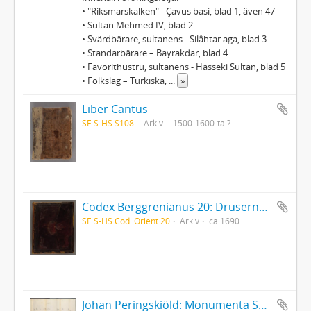
• "Riksmarskalken" - Çavus basi, blad 1, även 47
• Sultan Mehmed IV, blad 2
• Svärdbärare, sultanens - Silâhtar aga, blad 3
• Standarbärare – Bayrakdar, blad 4
• Favorithustru, sultanens - Hasseki Sultan, blad 5
• Folkslag – Turkiska,
...
»
Liber Cantus
SE S-HS S108
Arkiv
1500-1600-tal?
Codex Berggrenianus 20: Drusernas på Libanon heliga bok
SE S-HS Cod. Orient 20
Arkiv
ca 1690
Johan Peringskiöld: Monumenta Sveo-Gothorum