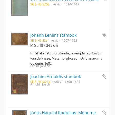
SE S-HS S253
Arkiv
1614-1619
Johann Lehlins stambok
SE S-HS Il2a
Arkiv
1607-1623
Mått: 18 x 24,5 cm
Innehåller ett ofullständigt exemplar av: Crispin
van de Passe, Metamorphoseon Ovidianarum :
Cologne, 1602
Lehlin, Johann
Joachim Arnoldis stambok
SE S-HS Ia21a
Arkiv
1606-1624
Arnoldi, Joachim
Jonas Haquini Rhezelius: Monumenta runica in Ölandia comitatu Regni Sveciæ Gothiaquæ