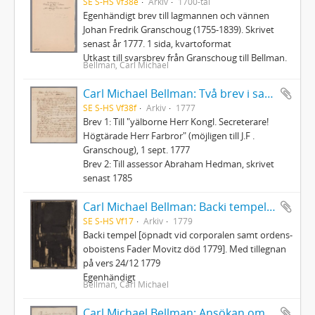
SE S-HS Vf38e
Arkiv
1700-tal
Egenhändigt brev till lagmannen och vännen
Johan Fredrik Granschoug (1755-1839). Skrivet
senast år 1777. 1 sida, kvartoformat
Utkast till svarsbrev från Granschoug till Bellman.
Bellman, Carl Michael
Carl Michael Bellman: Två brev i samtida avskrift
SE S-HS Vf38f
Arkiv
1777
Brev 1: Till "yälborne Herr Kongl. Secreterare!
Högtärade Herr Farbror" (möjligen till J.F .
Granschoug), 1 sept. 1777
Brev 2: Till assessor Abraham Hedman, skrivet
senast 1785
Carl Michael Bellman: Backi tempel [öpnadt vid corporalen samt ordens-oboistens Fader Movitz död 1779]
SE S-HS Vf17
Arkiv
1779
Backi tempel [öpnadt vid corporalen samt ordens-
oboistens Fader Movitz död 1779]. Med tillegnan
på vers 24/12 1779
Egenhändigt
Bellman, Carl Michael
Carl Michael Bellman: Ansökan om konfirmationsfullmakt på sekreterarebeställningen i Nummerlotteriet