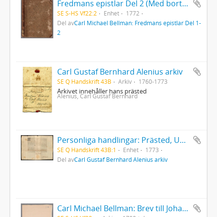
Fredmans epistlar Del 2 (Med bortriven dedikation)
SE S-HS Vf22:2
Enhet
1772
Del av
Carl Michael Bellman: Fredmans epistlar Del 1-
2
Carl Gustaf Bernhard Alenius arkiv
SE Q Handskrift 43B
Arkiv
1760-1773
Arkivet innehåller hans prästed
Alenius, Carl Gustaf Bernhard
Personliga handlingar: Prästed, Uppsala 1773
SE Q Handskrift 43B:1
Enhet
1773
Del av
Carl Gustaf Bernhard Alenius arkiv
Carl Michael Bellman: Brev till Johan Fredrik Granschoug