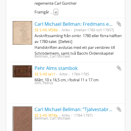
regemente Carl Günther
Framgår
...
»
Carl Michael Bellman: Fredmans epistlar och sånger m.fl. Bellman-texter
SE S-HS Vf26b
Arkiv
[mellan 1780 och 1785?]
Avskriftssamling från omkr. 1780 eller förra hälften
av 1780-talet. [Defekt]
Handskriften avslutas med ett par versbrev till
Schröderheim, samt två Bacchi Ordenskapitel
Bellman, Carl Michael
Pehr Alms stambok
SE S-HS Ia11
Arkiv
1784-1785
Mått: 10 x 16,5 cm, i fodral 11 x 17 cm
Alm, Petrus
Carl Michael Bellman: ”Tjälvestabreven”. 18 versbrev (1784-1787) från Bellman till Daniel och Gustaviana Kempensköld på Tjälvesta. Illustrationer av Pehr Hilleström, J.T. Sergel och J.G. Bruselle
SE S-HS Vf18a
Arkiv
1784-1787)
Bellman, Carl Michael