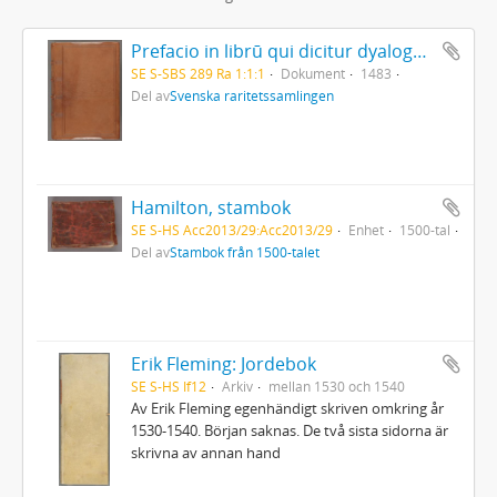
Prefacio in librū qui dicitur dyalogus creaturar[um] moralizatus omni materie morali iocundo et edificatiuo modo applicabilis. - 1483
SE S-SBS 289 Ra 1:1:1
Dokument
1483
Del av
Svenska raritetssamlingen
Hamilton, stambok
SE S-HS Acc2013/29:Acc2013/29
Enhet
1500-tal
Del av
Stambok från 1500-talet
Erik Fleming: Jordebok
SE S-HS If12
Arkiv
mellan 1530 och 1540
Av Erik Fleming egenhändigt skriven omkring år
1530-1540. Början saknas. De två sista sidorna är
skrivna av annan hand