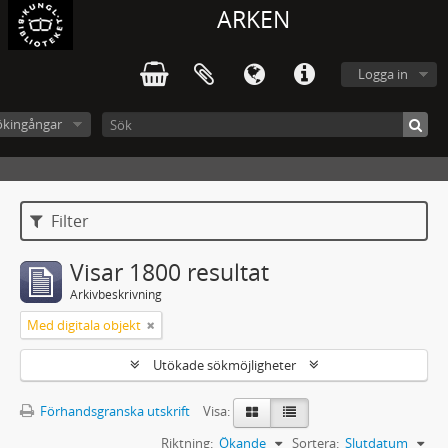
ARKEN
Logga in
ökingångar
Filter
Visar 1800 resultat
Arkivbeskrivning
Med digitala objekt
Utökade sökmöjligheter
Förhandsgranska utskrift
Visa:
Riktning:
Ökande
Sortera:
Slutdatum