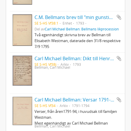
C.M. Bellmans brev till "min gunstiga Fru"
SE S-HS Vf38:1
Enhet
1793
Del av
Carl Michael Bellman: Bellmans likprocession
Två egenhändigt skrivna brev av Bellman till
Elisabeth Westman, daterade den 31/8 respektive
7/9 1795
Carl Michael Bellman: Dikt till Henric Brandel 14/9 1793 - "Hemkommen ädla wän från Barbariets wåda..."
SE S-HS Vf38j
Arkiv
1793
Bellman, Carl Michael
Carl Michael Bellman: Versar 1791-94, mest till Westmanska familjen
SE S-HS Vf34
Arkiv
1791-1794
Verser, från åren1791-94, i huvudsak till familjen
Westman.
Mest egenhändigt av Carl Michael Bellman
Bellman, Carl Michael