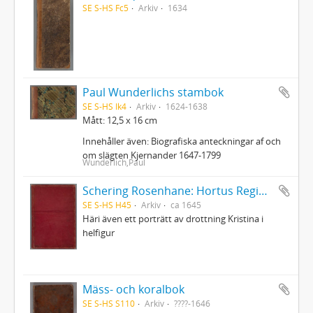
SE S-HS Fc5
Arkiv
1634
Paul Wunderlichs stambok
SE S-HS Ik4
Arkiv
1624-1638
Mått: 12,5 x 16 cm
Innehåller även: Biografiska anteckningar af och
om slägten Kjernander 1647-1799
Wunderlich,Paul
Schering Rosenhane: Hortus Regius - Drottning Christinas stamträd med emblemata politica
SE S-HS H45
Arkiv
ca 1645
Häri även ett porträtt av drottning Kristina i
helfigur
Mäss- och koralbok
SE S-HS S110
Arkiv
????-1646