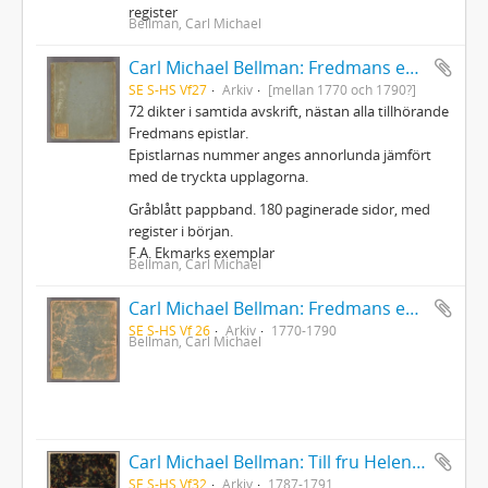
register
Bellman, Carl Michael
Carl Michael Bellman: Fredmans epistlar m.m.
SE S-HS Vf27
Arkiv
[mellan 1770 och 1790?]
72 dikter i samtida avskrift, nästan alla tillhörande
Fredmans epistlar.
Epistlarnas nummer anges annorlunda jämfört
med de tryckta upplagorna.
Gråblått pappband. 180 paginerade sidor, med
register i början.
F.A. Ekmarks exemplar
Bellman, Carl Michael
Carl Michael Bellman: Fredmans epistlar [Nechers ex.]. Ep. 1-50
SE S-HS Vf 26
Arkiv
1770-1790
Bellman, Carl Michael
Carl Michael Bellman: Till fru Helena Qviding, N. von Rosenstein m.fl.
SE S-HS Vf32
Arkiv
1787-1791