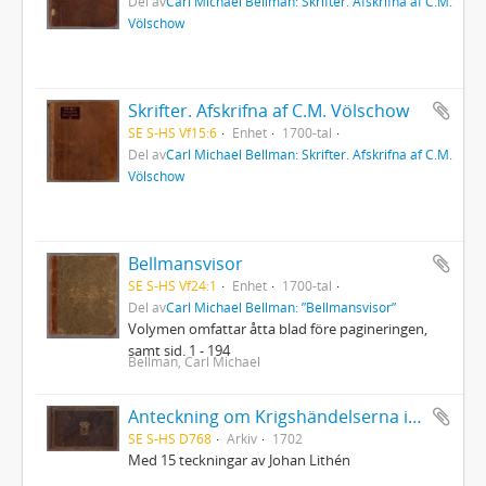
Del av
Carl Michael Bellman: Skrifter. Afskrifna af C.M.
Völschow
Skrifter. Afskrifna af C.M. Völschow
SE S-HS Vf15:6
Enhet
1700-tal
Del av
Carl Michael Bellman: Skrifter. Afskrifna af C.M.
Völschow
Bellmansvisor
SE S-HS Vf24:1
Enhet
1700-tal
Del av
Carl Michael Bellman: ”Bellmansvisor”
Volymen omfattar åtta blad före pagineringen,
samt sid. 1 - 194
Bellman, Carl Michael
Anteckning om Krigshändelserna i Kurland uti Kon. Karl XIIs tid, under GeneralMajoren C.M. Stuart, af Er. Dahlberg
SE S-HS D768
Arkiv
1702
Med 15 teckningar av Johan Lithén