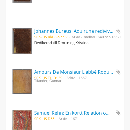
Johannes Bureus: Adulruna rediviva seu sapientia Sveorum veterum de mysteriis alphabeti trium coronarum regni Fulkandiarum seu Svethiae antiquissimae
SE S-HS Rål. 8:o nr. 9
Arkiv
mellan 1640 och 1652?
Dedikerad till Drottning Kristina
Amours De Monsieur L'abbé Roquette avec Mademoiselle de Montauzier par Monsieur L'abbé Le Camus 1667
SE S-HS Til. Fr. 39
Arkiv
1667
Tilander, Gunnar
Samuel Rehn: En kortt Relation om Lapparnes lefwarne och sedher, wijdskiepellser, sampt i många stycken grofwe wildfarellser
SE S-HS D65
Arkiv
1671