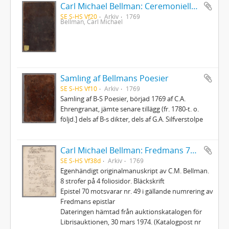
Carl Michael Bellman: Ceremonielle vid Parentation i Riddar-Capittlet af de Två Förgyllta Svinen, hållen öfver Bränvinsbrännaren och Ridd. Lundholm d.15 Okt.1769 af Ordensparentatorn... Janke Jensen
SE S-HS Vf20
Arkiv
1769
Bellman, Carl Michael
Samling af Bellmans Poesier
SE S-HS Vf10
Arkiv
1769
Samling af B-S Poesier, börjad 1769 af C.A.
Ehrengranat, jämte senare tillägg (fr. 1780-t. o.
följd.] dels af B-s dikter, dels af G.A. Silfverstolpe
Carl Michael Bellman: Fredmans 70:e Epistel. Om landstigningen wid Klubben i Mälarn en höst-afton 1769
SE S-HS Vf38d
Arkiv
1769
Egenhändigt originalmanuskript av C.M. Bellman.
8 strofer på 4 foliosidor. Bläckskrift
Epistel 70 motsvarar nr. 49 i gällande numrering av
Fredmans epistlar
Dateringen hämtad från auktionskatalogen för
Librisauktionen, 30 mars 1974. (Katalogpost nr