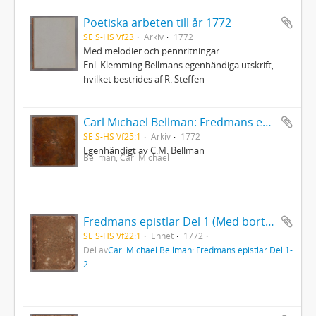
Poetiska arbeten till år 1772
SE S-HS Vf23
Arkiv
1772
Med melodier och pennritningar.
Enl .Klemming Bellmans egenhändiga utskrift,
hvilket bestrides af R. Steffen
Carl Michael Bellman: Fredmans epistlar [dedicerade till J.D. Duwall] Del 1
SE S-HS Vf25:1
Arkiv
1772
Egenhändigt av C.M. Bellman
Bellman, Carl Michael
Fredmans epistlar Del 1 (Med bortriven dedikation)
SE S-HS Vf22:1
Enhet
1772
Del av
Carl Michael Bellman: Fredmans epistlar Del 1-
2