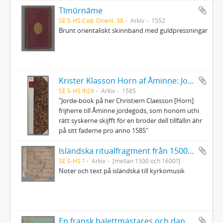
Tīmūrnāme
SE S-HS Cod. Orient. 38
Arkiv
1552
Brunt orientaliskt skinnband med guldpressningar
Krister Klasson Horn af Åminne: Jordebok
SE S-HS Ih29
Arkiv
1585
"Jorde-book på her Christiern Claesson [Horn]
frijherre till Åminne jordegods, som honom uthi
rätt syskerne skijfft för en broder dell tillfallin ähr
på sitt faderne pro anno 1585"
Isländska ritualfragment från 1500-talet
SE S-HS ?
Arkiv
[mellan 1500 och 1600?]
Noter och text på isländska till kyrkomusik
En fransk balettmästares och danslärares i Bruxelles 1614-19 anteckningsbok