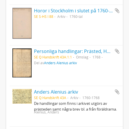
Horor i Stockholm i slutet på 1760-talet
SE S-HS I 88
Arkiv
1760-tal
Personliga handlingar: Prästed, Härnösand 1768
SE Q Handskrift 43A:1:1
Omslag
1768
Del av
Anders Alenius arkiv
Anders Alenius arkiv
SE Q Handskrift 43A
Arkiv
1760-1768
De handlingar som finns i arkivet utgörs av
prästeden samt några brev bl. a från föräldrarna.
Alenius, Anders