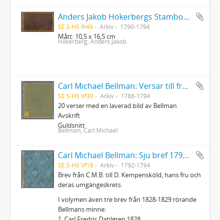
Anders Jakob Hökerbergs Stambok: Album amiçorum qvorum familiariori çonsortio uti, dedit fortuna
SE S-HS Ih49
Arkiv
1790-1794
Mått: 10,5 x 16,5 cm
Hökerberg, Anders Jakob
Carl Michael Bellman: Versar till fru Helena Qviding och medlemmar af hennes familj, 1788-1794
SE S-HS Vf30
Arkiv
1788-1794
20 verser med en laverad bild av Bellman
Avskrift
Guldsnitt
Bellman, Carl Michael
Carl Michael Bellman: Sju bref 1792, 93, 94 egenhändigt skrifna af B- och försedda med förlagda teckningar + bilagor
SE S-HS Vf18
Arkiv
1792-1794
Brev från C.M.B. till D. Kempensköld, hans fru och
deras umgängeskrets.
I volymen även tre brev från 1828-1829 rörande
Bellmans minne:
1. Carl Fredric Dahlgren 1828