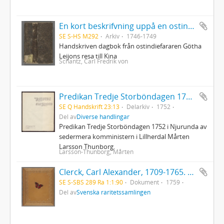
En kort beskrifvning uppå en ostindisk resa till Canton uthi Chinah - förrättat af Carl Fredrich von Schantz ifrån åhr 1746 till åhr 1749
SE S-HS M292
Arkiv
1746-1749
Handskriven dagbok från ostindiefararen Götha
Leijons resa till Kina
Schantz, Carl Fredrik von
Predikan Tredje Storböndagen 1752 i Njurunda
SE Q Handskrift 23:13
Delarkiv
1752
Del av
Diverse handlingar
Predikan Tredje Storböndagen 1752 i Njurunda av
sedermera komministern i Lillherdal Mårten
Larsson Thunborg.
Larsson-Thunborg, Mårten
Clerck, Carl Alexander, 1709-1765. - Icones insectorum rariorum. (Pl.titelbl.) Stockholm. 1-2. 1759-65. [Del 1], Caroli Clerck reg: soc: scient: Upsal: membr: Icones insectorum rariorum cum nominibus eorum trivialibus, locisqve e C: Linnæi ... Syst: nat: allegatis Holmiæ 1759.. - 1759
SE S-SBS 289 Ra 1:1:90
Dokument
1759
Del av
Svenska raritetssamlingen