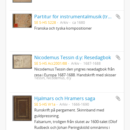
Partitur för instrumentalmusik (trestämmig sättning) i tabulatur
SE S-HS S228
Arkiv
ca 1680
Franska och tyska kompositioner
Nicodemus Tessin d.y: Resedagbok
SE S-HS Acc2001/88
Arkiv
1687-1688
Nicodemus Tessin den yngres resedagbok från
resa i Europa 1687-1688. Handskrift med skisser
Tessin, Nicodemus, d.y
Hjalmars och Hramers saga
SE S-HS Vr1a
Arkiv
1666-1690
Runskrift på pergament. Skinnband med
guldpressning.
Falsarium, troligen från slutet av 1600-talet (Olof
Rudbeck och Johan Peringskiöld omnämns i