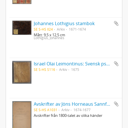
Johannes Lothigius stambok
SE S-HS Il24
Arkiv
1671-1674
Mått: 9,5 x 12,5 cm
Lothigius, Johannes
Israel Olai Leimontinus: Svensk psalmbok med sångnoter
SE S-HS S116
Arkiv
1675
Avskrifter av Jöns Horneaus Sannfärdig berättelse om det för 100 år sedan förlupna grufverliga Trolldoms-Oväsendet i Sverige och Martin Brunnerus Betänkande om trolldomsväsendet
SE S-HS A1031
Arkiv
1674-1677
Avskrifter från 1800-talet av olika händer