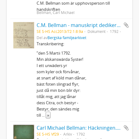
C.M. Bellman som är upphovsperson till
handskriften
Bellman, Carl Michael
C.M. Bellman - manuskript dedikerat till Helena Quiding
SE S-HS Acc2013/72:1:8:9a
Dokument
1792
Del av
Bergska familjearkivet
Transkribering:
”den 5 Martii 1792.
Min älskanswärda Syster!
I ett urwäders yr
som kyler ock förvånar,
at snart af köld man dånar,
bäst foten slingrad flyr,
just då min bön blir dyr:
tillåt mig, att jag lånar
dess Citra, och bestyr -
Bestyr, den sändes mig
till
...
»
Carl Michael Bellman: Häckningen. Dedicerad till fru Gustava Palmstedt och Herr Intendenten Fischerström den 31 Martii 1792
SE S-HS Vf29
Arkiv
1792