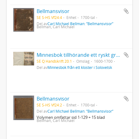
Bellmansvisor
SE S-HS Vf24:4
Enhet
1700-tal
Del av
Carl Michael Bellman: ”Bellmansvisor”
Bellman, Carl Michael
Minnesbok tillhörande ett ryskt grekisk-ortodoxt kloster i Solovetsk
SE Q Handskrift 20:1
Omslag
1600-1700
Del av
Minnesbok från ett kloster i Solovetsk
Bellmansvisor
SE S-HS Vf24:2
Enhet
1700-tal
Del av
Carl Michael Bellman: ”Bellmansvisor”
Volymen omfattar sid 1-129 + 15 blad
Bellman, Carl Michael