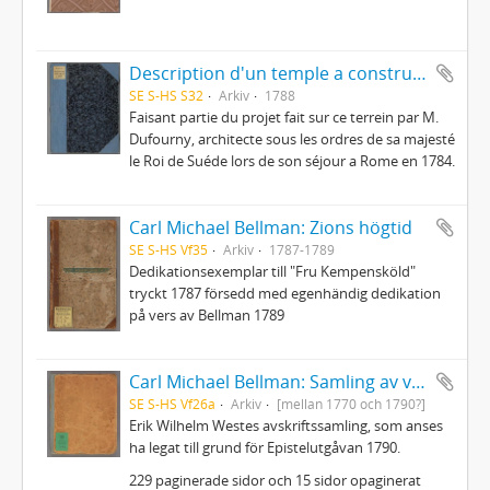
Description d'un temple a construire dans le Jardin d'Haga
SE S-HS S32
Arkiv
1788
Faisant partie du projet fait sur ce terrein par M.
Dufourny, architecte sous les ordres de sa majesté
le Roi de Suéde lors de son séjour a Rome en 1784.
Carl Michael Bellman: Zions högtid
SE S-HS Vf35
Arkiv
1787-1789
Dedikationsexemplar till "Fru Kempensköld"
tryckt 1787 försedd med egenhändig dedikation
på vers av Bellman 1789
Carl Michael Bellman: Samling av visor och mindre poemer
SE S-HS Vf26a
Arkiv
[mellan 1770 och 1790?]
Erik Wilhelm Westes avskriftssamling, som anses
ha legat till grund för Epistelutgåvan 1790.
229 paginerade sidor och 15 sidor opaginerat