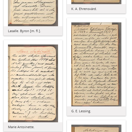
K. A. Ehrensvärd.
Lasalle. Byron [m. fl.].
G. E. Lessing.
Marie Antoinette.