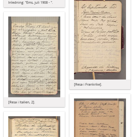
Inledning: "Ems, juli 1908 - ".
[Resa i Frankrike].
[Resa i Italien, 2].