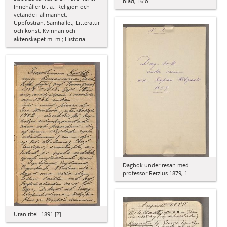
blad, 16:o.
Innehåller bl. a.: Religion och
vetande i allmänhet;
Uppfostran; Samhället; Litteratur
och konst; Kvinnan och
äktenskapet m. m.; Historia.
Dagbok under resan med
professor Retzius 1879, 1.
Utan titel. 1891 [?].