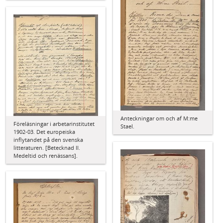
Anteckningar om och af M:me
Föreläsningar i arbetarinstitutet
Stael.
1902-03. Det europeiska
inflytandet på den svenska
litteraturen. [Betecknad II.
Medeltid och renässans].