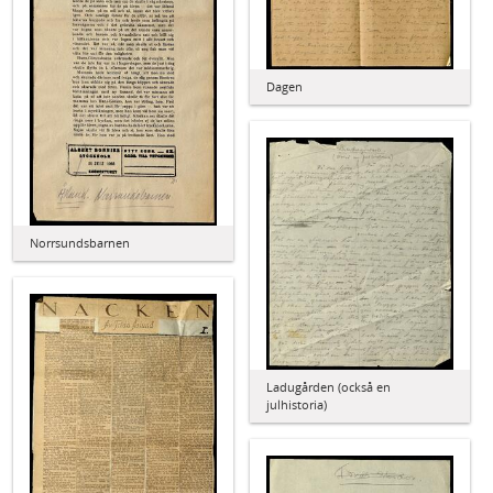
Dagen
Norrsundsbarnen
Ladugården (också en
julhistoria)