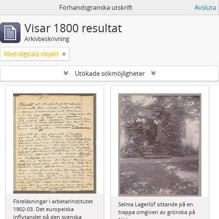
Förhandsgranska utskrift
Avsluta
Visar 1800 resultat
Arkivbeskrivning
Med digitala objekt
Utökade sökmöjligheter
Föreläsningar i arbetarinstitutet
Selma Lagerlöf sittande på en
1902-03. Det europeiska
trappa omgiven av grönska på
inflytandet på den svenska