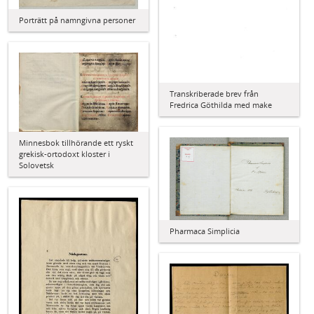
Porträtt på namngivna personer
Transkriberade brev från
Fredrica Göthilda med make
Minnesbok tillhörande ett ryskt
grekisk-ortodoxt kloster i
Solovetsk
Pharmaca Simplicia