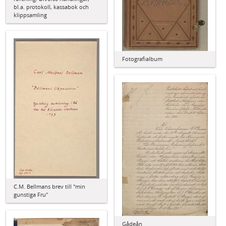
bl.a. protokoll, kassabok och
klippsamling
Fotografialbum
C.M. Bellmans brev till "min
gunstiga Fru"
Gådeån