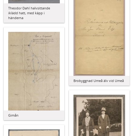
Theodor Dahl halvsittande
iklädd hatt, med käpp i
händerna
Brobyggnad Umeå älv vid Umeå
Gimån