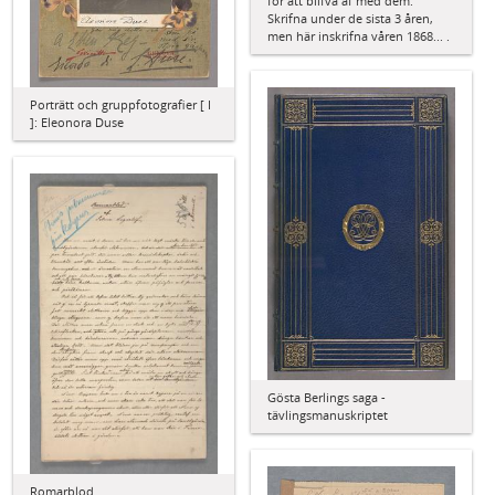
för att blifva af med dem.
Skrifna under de sista 3 åren,
men här inskrifna våren 1868... .
Porträtt och gruppfotografier [ I
]: Eleonora Duse
Gösta Berlings saga -
tävlingsmanuskriptet
Romarblod