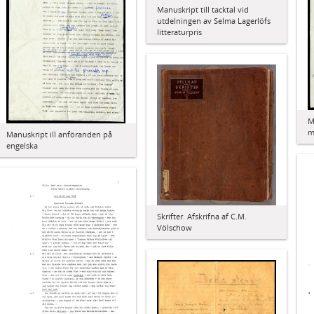
Manuskript till tacktal vid
utdelningen av Selma Lagerlöfs
litteraturpris
M
m
Manuskript ill anföranden på
engelska
Skrifter. Afskrifna af C.M.
Völschow