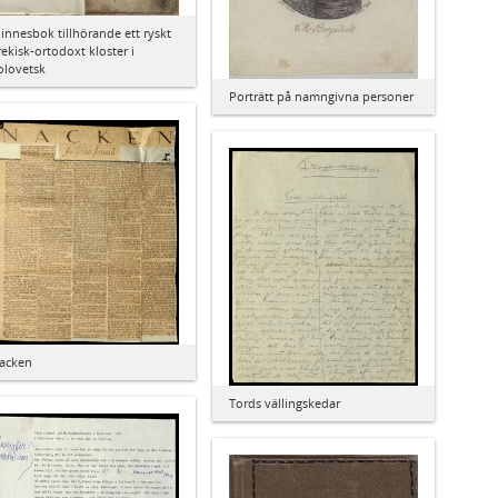
innesbok tillhörande ett ryskt
rekisk-ortodoxt kloster i
olovetsk
Porträtt på namngivna personer
acken
Tords vällingskedar