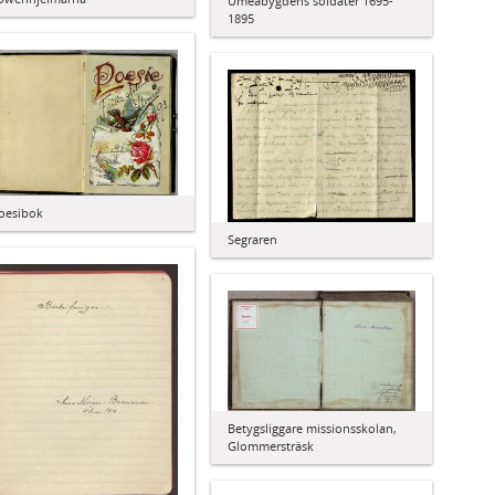
Umeåbygdens soldater 1695-
1895
oesibok
Segraren
Betygsliggare missionsskolan,
Glommersträsk