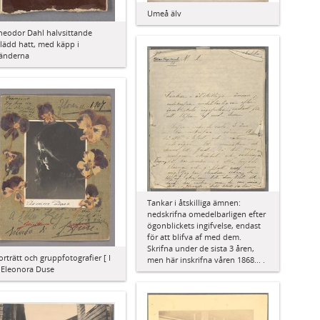
Umeå älv
heodor Dahl halvsittande
klädd hatt, med käpp i
änderna
Tankar i åtskilliga ämnen:
nedskrifna omedelbarligen efter
ögonblickets ingifvelse, endast
för att blifva af med dem.
Skrifna under de sista 3 åren,
orträtt och gruppfotografier [ I
men här inskrifna våren 1868... .
: Eleonora Duse