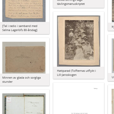
tävlingsmanuskriptet
[Tal i radio i samband med
K
Selma Lagerlöfs 80-årsdag]
Hattparad (Tolfternas utflykt i
Lill-Jansskogen
U
Minnen av glada och sorgliga
stunder