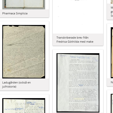
M
g
Pharmaca Simplicia
S
Transkriberade brev från
Fredrica Göthilda med make
N
Ladugården (också en
julhistoria)