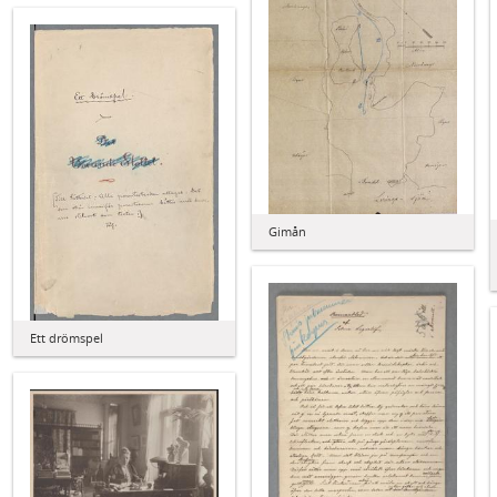
Gimån
Ett drömspel