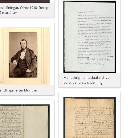
esktifningar, Ölme 1910: Recept
å maträtter
Manuskript till tacktal vid Ivar-
Lo-stipendiets utdelning
andlingar efter Munthe