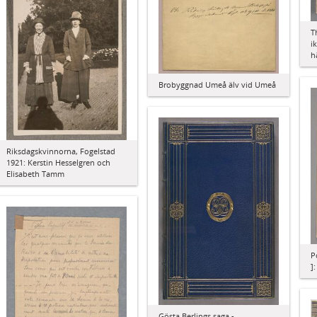
T
i
h
Brobyggnad Umeå älv vid Umeå
Riksdagskvinnorna, Fogelstad
1921: Kerstin Hesselgren och
Elisabeth Tamm
P
]
Gösta Berlings saga -