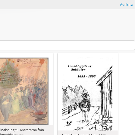
Avsluta
ulhälsning till Mörnrarna från
öwenhjelmarna