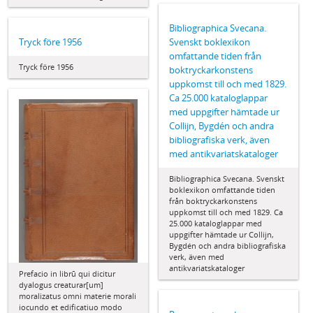
Bibliographica Svecana.
Tryck före 1956
Svenskt boklexikon
omfattande tiden från
Tryck före 1956
boktryckarkonstens
uppkomst till och med 1829.
Ca 25.000 kataloglappar
med uppgifter hämtade ur
Collijn, Bygdén och andra
bibliografiska verk, även
med antikvariatskataloger
Bibliographica Svecana. Svenskt
boklexikon omfattande tiden
från boktryckarkonstens
uppkomst till och med 1829. Ca
25.000 kataloglappar med
uppgifter hämtade ur Collijn,
Bygdén och andra bibliografiska
verk, även med
antikvariatskataloger
Prefacio in librū qui dicitur
dyalogus creaturar[um]
moralizatus omni materie morali
iocundo et edificatiuo modo