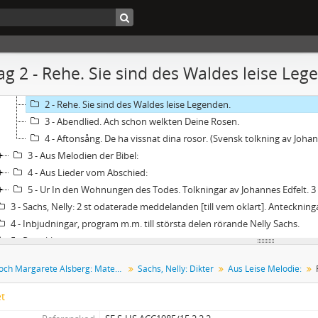
CC1985/15 - Elisabeth och Margarete Alsberg: Material rörande Nelly Sachs
1 - Brev
2 - Sachs, Nelly: Dikter
1 - Omslag med akvarell av Nelly Sachs (blomstermotiv). Med dedikation på ett löst blad till Grete Alsberg: "D
g 2 - Rehe. Sie sind des Waldes leise Leg
2 - Aus Leise Melodie:
1 - Inschrift auf die Urne meines Vaters. Wir müssen leiser, immer
2 - Rehe. Sie sind des Waldes leise Legenden.
3 - Abendlied. Ach schon welkten Deine Rosen.
4 - Aftonsång. De ha vissnat dina rosor. (Svensk tolkning av Johan
3 - Aus Melodien der Bibel:
4 - Aus Lieder vom Abschied:
5 - Ur In den Wohnungen des Todes. Tolkningar av Johannes Edfelt. 3
3 - Sachs, Nelly: 2 st odaterade meddelanden [till vem oklart]. Anteckning
4 - Inbjudningar, program m.m. till största delen rörande Nelly Sachs.
5 - Pressklipp
6 - Tryck
Elisabeth och Margarete Alsberg: Material rörande Nelly Sachs
Sachs, Nelly: Dikter
Aus Leise Melodie:
et