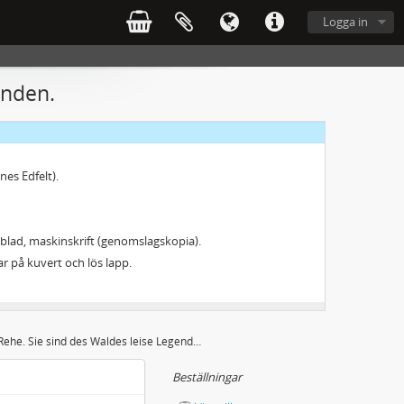
Logga in
iese kleine Sommerblumenpinselei mögen Ihnen unsere innigsten Wünsche bringen. Ihre Li Sachs".
enden.
 leiser werden.
nes Edfelt).
 blad, maskinskrift (genomslagskopia).
ar på kuvert och lös lapp.
Rehe. Sie sind des Waldes leise Legenden.
Beställningar