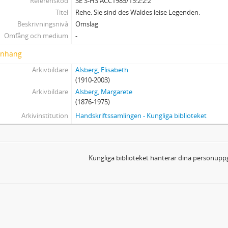
Referenskod
SE S-HS ACC1985/15:2:2:2
Titel
Rehe. Sie sind des Waldes leise Legenden.
Beskrivningsnivå
Omslag
Omfång och medium
-
nhang
Arkivbildare
Alsberg, Elisabeth
(1910-2003)
Arkivbildare
Alsberg, Margarete
(1876-1975)
Arkivinstitution
Handskriftssamlingen - Kungliga biblioteket
Kungliga biblioteket hanterar dina personuppg