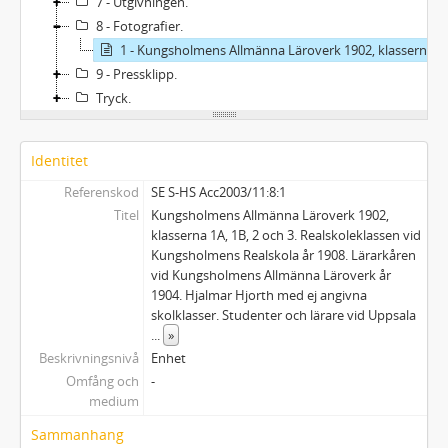
7 - Utgivningen.
8 - Fotografier.
1 - Kungsholmens Allmänna Läroverk 1902, klasserna 1A, 1B, 2 och 3. Realskoleklassen vid Kungsholmens Realskola år 1908. Lärarkåren vid Kungsholmens Allmänna Läroverk år 1904. Hjalmar Hjorth med ej angivna skolklasser. Studenter och lärare vid Uppsala universitet(?). Hermann Klinghardt, tysk professor. "Eva", Ragnar Hjorths och Karl Edes förslag till utsmyckning av den öppna trekanten på Grevturegatan vid mynningen till Birger Jarlsgatan.
9 - Pressklipp.
Tryck.
Identitet
Referenskod
SE S-HS Acc2003/11:8:1
Titel
Kungsholmens Allmänna Läroverk 1902,
klasserna 1A, 1B, 2 och 3. Realskoleklassen vid
Kungsholmens Realskola år 1908. Lärarkåren
vid Kungsholmens Allmänna Läroverk år
1904. Hjalmar Hjorth med ej angivna
skolklasser. Studenter och lärare vid Uppsala
...
»
Beskrivningsnivå
Enhet
Omfång och
-
medium
Sammanhang