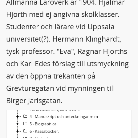
Allmänna Läroverk år 1904. Hjalmar
Hjorth med ej angivna skolklasser.
Studenter och lärare vid Uppsala
universitet(?). Hermann Klinghardt,
tysk professor. "Eva", Ragnar Hjorths
och Karl Edes förslag till utsmyckning
av den öppna trekanten på
Grevturegatan vid mynningen till
Acc2003/11 - Hjalmar Hjorths efterlämnade papper
Birger Jarlsgatan.
1 - Brev.
Förarbeten till tysk ordbok.
4 - Manuskript och anteckningar m.m.
5 - Biographica.
6 - Kassaböcker.