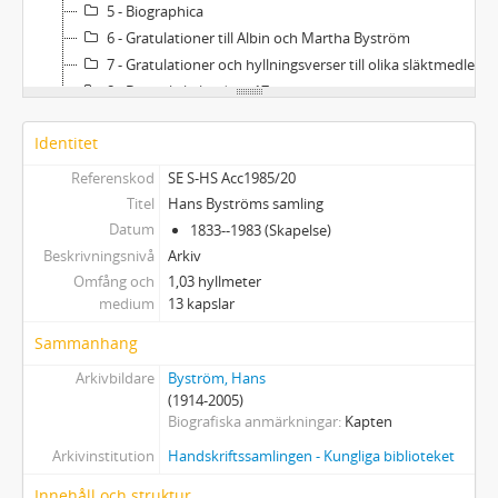
5 - Biographica
6 - Gratulationer till Albin och Martha Byström
7 - Gratulationer och hyllningsverser till olika släktmedlemmar
8 - Dagbokskalendrar, 17 st.
9 - Dagbokskalendrar, 3 st.
Identitet
10 - Pressklippsalbum
11 - Pressklipp, tidningar och tidskrifter
Referenskod
SE S-HS Acc1985/20
12 - Fotografier
Titel
Hans Byströms samling
13 - Fotografier
Datum
1833--1983 (Skapelse)
Beskrivningsnivå
Arkiv
Omfång och
1,03 hyllmeter
medium
13 kapslar
Sammanhang
Arkivbildare
Byström, Hans
(1914-2005)
Biografiska anmärkningar
Kapten
Arkivinstitution
Handskriftssamlingen - Kungliga biblioteket
Innehåll och struktur